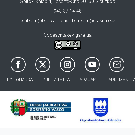
Geltoki kalea 4, Lasarte-Oria 20160 Gipuzkoa
943 37 14 48
txintxarri@txintxarri.eus | txintxarri@ttakun.eus
Codesyntaxek garatua
LEGE OHARRA
PUBLIZITATEA
ARAUAK
HARREMANET