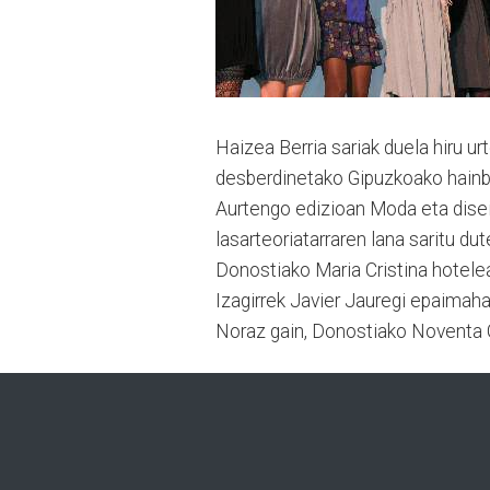
Haizea Berria sariak duela hiru u
desberdinetako Gipuzkoako hainba
Aurtengo edizioan Moda eta disein
lasarteoriatarraren lana saritu dut
Donostiako Maria Cristina hotele
Izagirrek Javier Jauregi epaimaha
Noraz gain, Donostiako Noventa G