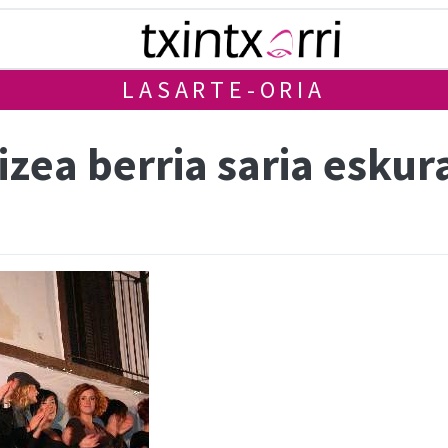
LASARTE-ORIA
izea berria saria eskur