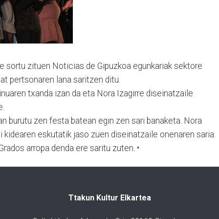
rte sortu zituen Noticias de Gipuzkoa egunkariak sektore
t pertsonaren lana saritzen ditu.
uaren txanda izan da eta Nora Izagirre diseinatzaile
e.
an burutu zen festa batean egin zen sari banaketa. Nora
i kidearen eskutatik jaso zuen diseinatzaile onenaren saria.
rados arropa denda ere saritu zuten. •
Ttakun Kultur Elkartea