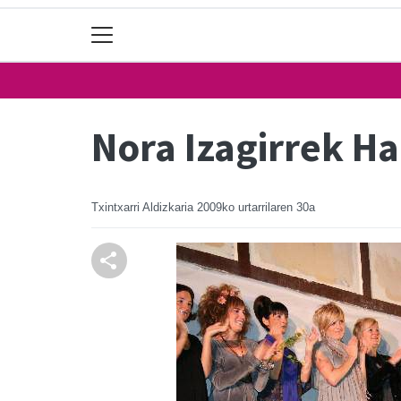
Nora Izagirrek Ha
Txintxarri Aldizkaria
2009ko urtarrilaren 30a