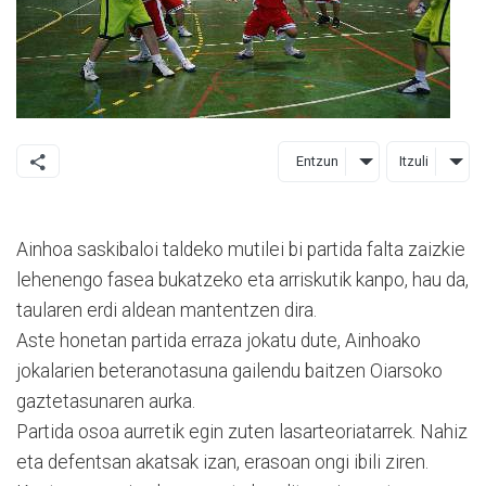
Entzun
Itzuli
Ainhoa saskibaloi taldeko mutilei bi partida falta zaizkie
lehenengo fasea bukatzeko eta arriskutik kanpo, hau da,
taularen erdi aldean mantentzen dira.
Aste honetan partida erraza jokatu dute, Ainhoako
jokalarien beteranotasuna gailendu baitzen Oiarsoko
gaztetasunaren aurka.
Partida osoa aurretik egin zuten lasarteoriatarrek. Nahiz
eta defentsan akatsak izan, erasoan ongi ibili ziren.