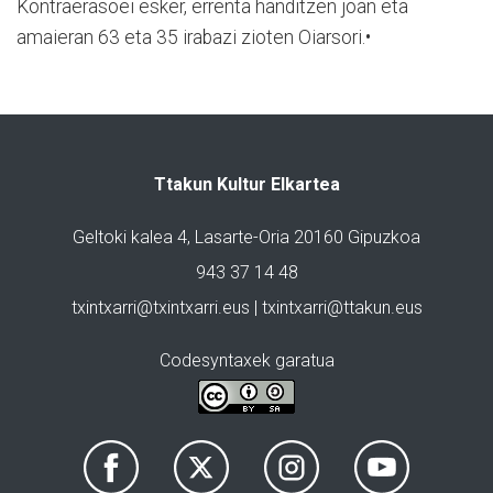
Kontraerasoei esker, errenta handitzen joan eta
amaieran 63 eta 35 irabazi zioten Oiarsori.•
Ttakun Kultur Elkartea
Geltoki kalea 4, Lasarte-Oria 20160 Gipuzkoa
943 37 14 48
txintxarri@txintxarri.eus | txintxarri@ttakun.eus
Codesyntaxek garatua