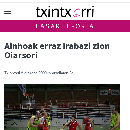
LASARTE-ORIA
Ainhoak erraz irabazi zion
Oiarsori
Txintxarri Aldizkaria
2009ko otsailaren 2a