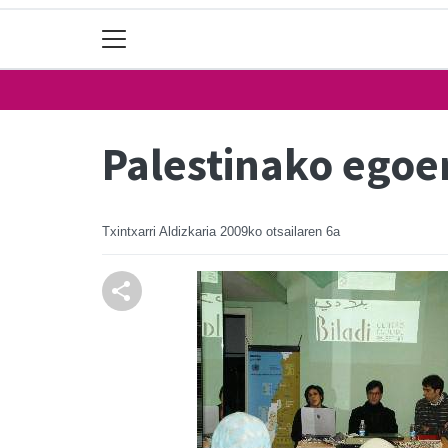
Palestinako egoer
Txintxarri Aldizkaria
2009ko otsailaren 6a