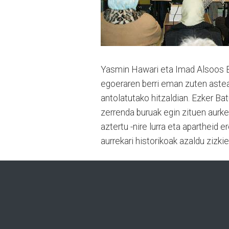
Yasmin Hawari eta Imad Alsoos Bi
egoeraren berri eman zuten astea
antolatutako hitzaldian. Ezker Ba
zerrenda buruak egin zituen aurk
aztertu -nire lurra eta apartheid
aurrekari historikoak azaldu zizkie