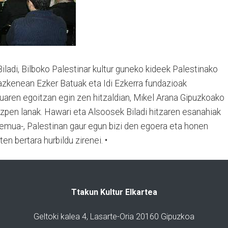
ladi, Bilboko Palestinar kultur guneko kideek Palestinako
zkenean Ezker Batuak eta Idi Ezkerra fundazioak
tuaren egoitzan egin zen hitzaldian, Mikel Arana Gipuzkoako
ezpen lanak. Hawari eta Alsoosek Biladi hitzaren esanahiak
 eremua-, Palestinan gaur egun bizi den egoera eta honen
ten bertara hurbildu zirenei. •
Ttakun Kultur Elkartea
Geltoki kalea 4, Lasarte-Oria 20160 Gipuzkoa