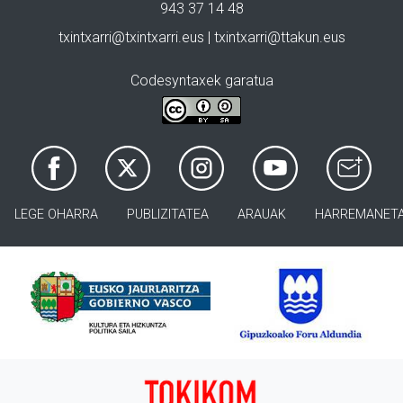
943 37 14 48
txintxarri@txintxarri.eus | txintxarri@ttakun.eus
Codesyntaxek garatua
LEGE OHARRA
PUBLIZITATEA
ARAUAK
HARREMANET