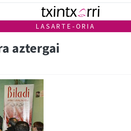
LASARTE-ORIA
a aztergai