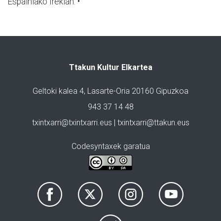
Espainiako Irekian. •
Ttakun Kultur Elkartea
Geltoki kalea 4, Lasarte-Oria 20160 Gipuzkoa
943 37 14 48
txintxarri@txintxarri.eus | txintxarri@ttakun.eus
Codesyntaxek garatua