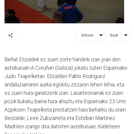
Entzun
Itzuli
Beñat Elizaldek ez zuen zorte handirik izan joan den
asteburuan A Coruñan (Galizia) jokatu zuten Espainiako
Judo Txapelketan. Elizalderi Pablo Rodriguez
andaluziarraren aurka egokitu zitzaion lehen lehia, eta
ez zuen hura garaitzerik izan. Lasarteoriarrak ez zuen
pozik bukatu, baina hura ahaztu eta Espainiako 23 Urte
Azpikoen Txapelketa prestatzen hasi beharko du orain.
Bestalde, Leire Zubizarreta eta Esteban Martinez
Madrilen izango dira datorren asteburuan, Kadeteen