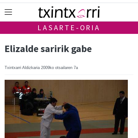
LASARTE-ORIA
Elizalde saririk gabe
Txintxarri Aldizkaria
2009ko otsailaren 7a