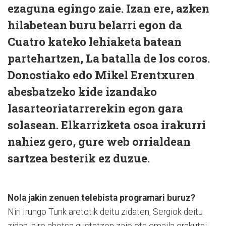
ezaguna egingo zaie. Izan ere, azken
hilabetean buru belarri egon da
Cuatro kateko lehiaketa batean
partehartzen, La batalla de los coros.
Donostiako edo Mikel Erentxuren
abesbatzeko kide izandako
lasarteoriatarrerekin egon gara
solasean. Elkarrizketa osoa irakurri
nahiez gero, gure web orrialdean
sartzea besterik ez duzue.
Nola jakin zenuen telebista programari buruz?
Niri Irungo Tunk aretotik deitu zidaten, Sergiok deitu
zidan, nire ahotsa gustatzen zaio eta emaila erakutsi