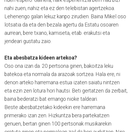
nahi zuen, nahiz eta ez den telebistan agertzekoa.
Lehenengo galan lekuz kanpo zirudien. Baina Mikel oso
lotsatia da eta den bezala agertu da Estatu osoaren
aurrean, bere txano, kamiseta, etab. erakutsi eta
jendeari gustatu zaio.
Eta abesbatza kideen artekoa?
Oso ona izan da. 20 pertsona ginen, bakoitza leku
batekoa eta normala da arazoak sortzea. Hala ere, ni
denon arteko harremana estua izaten saiatu nintzen
eta ezin zen lotura hori hautsi. Beti gertatzen da zerbait,
baina bederatzi bat emango nioke taldeari.
Beste abesbatzetako kideekin ere harremana
primerako izan zen. Hizkuntza bera partekatzen
genuen, bertan ginen 100 pertsonak musikarekin
erotuta ginen eta normalean zail da hori aurkitzen. Nire