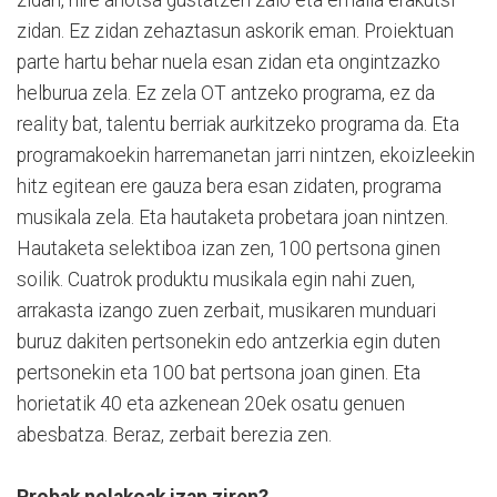
zidan. Ez zidan zehaztasun askorik eman. Proiektuan
parte hartu behar nuela esan zidan eta ongintzazko
helburua zela. Ez zela OT antzeko programa, ez da
reality bat, talentu berriak aurkitzeko programa da. Eta
programakoekin harremanetan jarri nintzen, ekoizleekin
hitz egitean ere gauza bera esan zidaten, programa
musikala zela. Eta hautaketa probetara joan nintzen.
Hautaketa selektiboa izan zen, 100 pertsona ginen
soilik. Cuatrok produktu musikala egin nahi zuen,
arrakasta izango zuen zerbait, musikaren munduari
buruz dakiten pertsonekin edo antzerkia egin duten
pertsonekin eta 100 bat pertsona joan ginen. Eta
horietatik 40 eta azkenean 20ek osatu genuen
abesbatza. Beraz, zerbait berezia zen.
Probak nolakoak izan ziren?