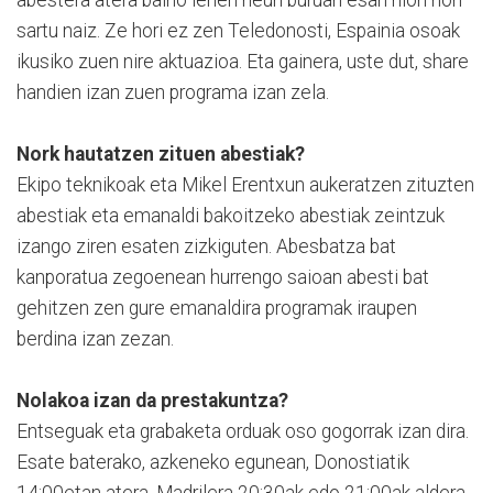
sartu naiz. Ze hori ez zen Teledonosti, Espainia osoak
ikusiko zuen nire aktuazioa. Eta gainera, uste dut, share
handien izan zuen programa izan zela.
Nork hautatzen zituen abestiak?
Ekipo teknikoak eta Mikel Erentxun aukeratzen zituzten
abestiak eta emanaldi bakoitzeko abestiak zeintzuk
izango ziren esaten zizkiguten. Abesbatza bat
kanporatua zegoenean hurrengo saioan abesti bat
gehitzen zen gure emanaldira programak iraupen
berdina izan zezan.
Nolakoa izan da prestakuntza?
Entseguak eta grabaketa orduak oso gogorrak izan dira.
Esate baterako, azkeneko egunean, Donostiatik
14:00etan atera, Madrilera 20:30ak edo 21:00ak aldera