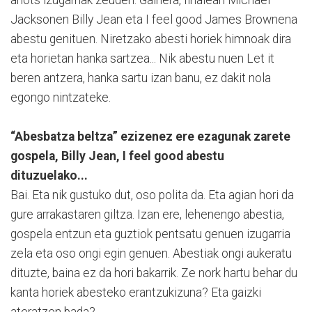
Jacksonen Billy Jean eta I feel good James Brownena
abestu genituen. Niretzako abesti horiek himnoak dira
eta horietan hanka sartzea... Nik abestu nuen Let it
beren antzera, hanka sartu izan banu, ez dakit nola
egongo nintzateke.
“Abesbatza beltza” ezizenez ere ezagunak zarete
gospela, Billy Jean, I feel good abestu
dituzuelako...
Bai. Eta nik gustuko dut, oso polita da. Eta agian hori da
gure arrakastaren giltza. Izan ere, lehenengo abestia,
gospela entzun eta guztiok pentsatu genuen izugarria
zela eta oso ongi egin genuen. Abestiak ongi aukeratu
dituzte, baina ez da hori bakarrik. Ze nork hartu behar du
kanta horiek abesteko erantzukizuna? Eta gaizki
ateratzen bada?