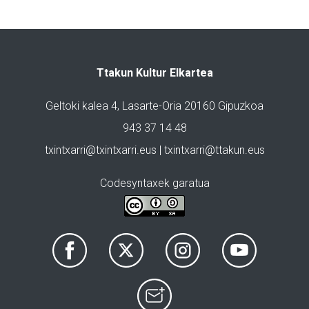
Ttakun Kultur Elkartea
Geltoki kalea 4, Lasarte-Oria 20160 Gipuzkoa
943 37 14 48
txintxarri@txintxarri.eus | txintxarri@ttakun.eus
Codesyntaxek garatua