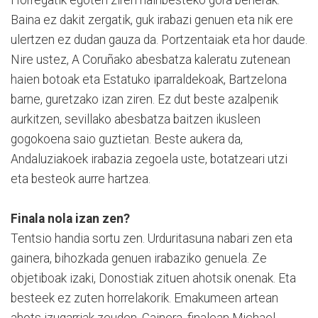
Baina ez dakit zergatik, guk irabazi genuen eta nik ere
ulertzen ez dudan gauza da. Portzentaiak eta hor daude.
Nire ustez, A Coruñako abesbatza kaleratu zutenean
haien botoak eta Estatuko iparraldekoak, Bartzelona
barne, guretzako izan ziren. Ez dut beste azalpenik
aurkitzen, sevillako abesbatza baitzen ikusleen
gogokoena saio guztietan. Beste aukera da,
Andaluziakoek irabazia zegoela uste, botatzeari utzi
eta besteok aurre hartzea.
Finala nola izan zen?
Tentsio handia sortu zen. Urduritasuna nabari zen eta
gainera, bihozkada genuen irabaziko genuela. Ze
objetiboak izaki, Donostiak zituen ahotsik onenak. Eta
besteek ez zuten horrelakorik. Emakumeen artean
ahots izugarriak zeuden. Gainera, finalean Michael