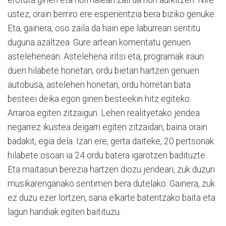
ustez, orain berriro ere esperientzia bera biziko genuke.
Eta, gainera, oso zaila da hain epe laburrean sentitu
duguna azaltzea. Gure artean komentatu genuen
astelehenean. Astelehena iritsi eta, programak iraun
duen hilabete honetan, ordu bietan hartzen genuen
autobusa, astelehen honetan, ordu horretan bata
besteei deika egon ginen besteekin hitz egiteko.
Arraroa egiten zitzaigun. Lehen realityetako jendea
negarrez ikustea deigarri egiten zitzaidan, baina orain
badakit, egia dela. Izan ere, gerta daiteke, 20 pertsonak
hilabete osoan ia 24 ordu batera igarotzen badituzte.
Eta maitasun berezia hartzen diozu jendeari, zuk duzun
musikarenganako sentimen bera dutelako. Gainera, zuk
ez duzu ezer lortzen, saria elkarte batentzako baita eta
lagun handiak egiten baitituzu.