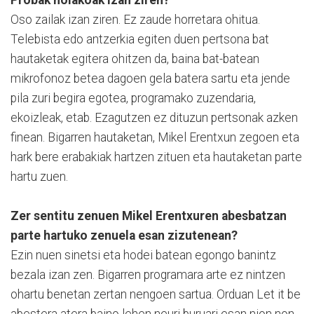
Oso zailak izan ziren. Ez zaude horretara ohitua.
Telebista edo antzerkia egiten duen pertsona bat
hautaketak egitera ohitzen da, baina bat-batean
mikrofonoz betea dagoen gela batera sartu eta jende
pila zuri begira egotea, programako zuzendaria,
ekoizleak, etab. Ezagutzen ez dituzun pertsonak azken
finean. Bigarren hautaketan, Mikel Erentxun zegoen eta
hark bere erabakiak hartzen zituen eta hautaketan parte
hartu zuen.
Zer sentitu zenuen Mikel Erentxuren abesbatzan
parte hartuko zenuela esan zizutenean?
Ezin nuen sinetsi eta hodei batean egongo banintz
bezala izan zen. Bigarren programara arte ez nintzen
ohartu benetan zertan nengoen sartua. Orduan Let it be
abestera atera baino lehen neuri buruari esan nion non