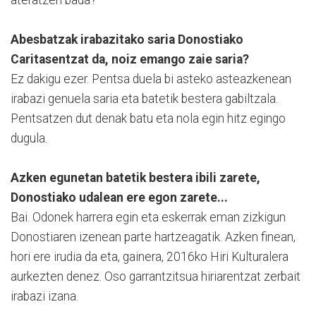
Abesbatzak irabazitako saria Donostiako
Caritasentzat da, noiz emango zaie saria?
Ez dakigu ezer. Pentsa duela bi asteko asteazkenean
irabazi genuela saria eta batetik bestera gabiltzala.
Pentsatzen dut denak batu eta nola egin hitz egingo
dugula.
Azken egunetan batetik bestera ibili zarete,
Donostiako udalean ere egon zarete...
Bai. Odonek harrera egin eta eskerrak eman zizkigun
Donostiaren izenean parte hartzeagatik. Azken finean,
hori ere irudia da eta, gainera, 2016ko Hiri Kulturalera
aurkezten denez. Oso garrantzitsua hiriarentzat zerbait
irabazi izana.