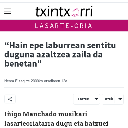
LASARTE-ORIA
“Hain epe laburrean sentitu
duguna azaltzea zaila da
benetan”
Nerea Eizagirre
2009ko otsailaren 12a
Entzun
Itzuli
Iñigo Manchado musikari
lasarteoriatarra dugu eta batzuei