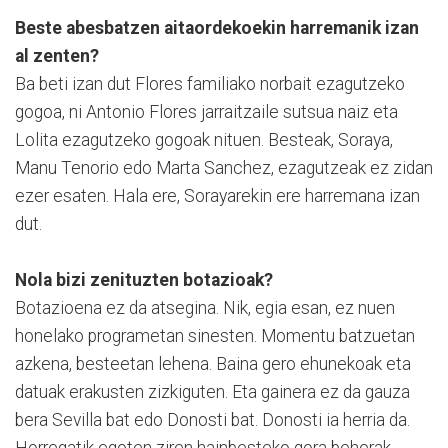
Beste abesbatzen aitaordekoekin harremanik izan
al zenten?
Ba beti izan dut Flores familiako norbait ezagutzeko
gogoa, ni Antonio Flores jarraitzaile sutsua naiz eta
Lolita ezagutzeko gogoak nituen. Besteak, Soraya,
Manu Tenorio edo Marta Sanchez, ezagutzeak ez zidan
ezer esaten. Hala ere, Sorayarekin ere harremana izan
dut.
Nola bizi zenituzten botazioak?
Botazioena ez da atsegina. Nik, egia esan, ez nuen
honelako programetan sinesten. Momentu batzuetan
azkena, besteetan lehena. Baina gero ehunekoak eta
datuak erakusten zizkiguten. Eta gainera ez da gauza
bera Sevilla bat edo Donosti bat. Donosti ia herria da.
Horregatik egoten ziren hainbesteko gora beherak.