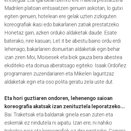
Madrilen platoan entsaiatzen genuen askotan, lo gutxi
egiten genuen, hotelean ere gelak uzten zizkiguten
koreografiak ikasi edo bakarlarien zatiak prestatzeko.
Honetaz gain, azken orduko aldaketak daude. Esate
baterako, nire kasuan, Let it be abestu baino ordu erdi
lehenago, bakarlarien doinuetan aldaketak egin behar
izan ziren Moi, Moisesek eta biok gauza bera abestea
ekiditeko eta doinua aberatsago egiteko. Isaak Ordoñez
programaren zuzendariaren eta Mikelen laguntzaz
aldaketak egin eta oso polita geratu zela uste dut.
Eta hori guztiaren ondoren, lehenengo saioan
koreografia akatsak izan zenituztela leporatzeko...
Bai. Traketsak eta baldarrak ginela esan zuten eta
eskerrak ez nindutela ni aipatu. Izan ere, ni nahiko
traketsa naiz eta koreografiak ez dira niretzako. Gainera,