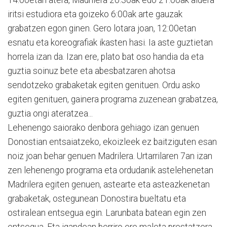
iritsi estudiora eta goizeko 6:00ak arte gauzak
grabatzen egon ginen. Gero lotara joan, 12:00etan
esnatu eta koreografiak ikasten hasi. Ia aste guztietan
horrela izan da. Izan ere, plato bat oso handia da eta
guztia soinuz bete eta abesbatzaren ahotsa
sendotzeko grabaketak egiten genituen. Ordu asko
egiten genituen, gainera programa zuzenean grabatzea,
guztia ongi ateratzea...
Lehenengo saiorako denbora gehiago izan genuen
Donostian entsaiatzeko, ekoizleek ez baitziguten esan
noiz joan behar genuen Madrilera. Urtarrilaren 7an izan
zen lehenengo programa eta ordudanik astelehenetan
Madrilera egiten genuen, astearte eta asteazkenetan
grabaketak, ostegunean Donostira bueltatu eta
ostiralean entsegua egin. Larunbata batean egin zen
entsegua. Eta igandean berriro ere maleta prestatzera.