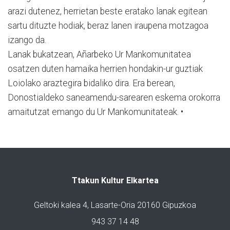
arazi dutenez, herrietan beste eratako lanak egitean
sartu dituzte hodiak, beraz lanen iraupena motzagoa
izango da.
Lanak bukatzean, Añarbeko Ur Mankomunitatea
osatzen duten hamaika herrien hondakin-ur guztiak
Loiolako araztegira bidaliko dira. Era berean,
Donostialdeko saneamendu-sarearen eskema orokorra
amaitutzat emango du Ur Mankomunitateak. •
Ttakun Kultur Elkartea
Geltoki kalea 4, Lasarte-Oria 20160 Gipuzkoa
943 37 14 48