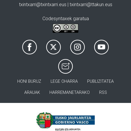
txintxarri@txintxarri.eus | txintxarri@ttakun.eus
Codesyntaxek garatua
HONI BURUZ
LEGE OHARRA
PUBLIZITATEA
ARAUAK
HARREMANETARAKO
RSS