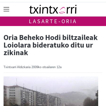
LASARTE-ORIA
Oria Beheko Hodi biltzaileak
Loiolara bideratuko ditu ur
zikinak
Txintxarri Aldizkaria
2009ko otsailaren 12a