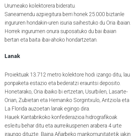
Urumeako kolektorera bideratu.
Saneamendu azpiegitura berri honek 25.000 biztanle
ingururen hondakin-uren isuria saihestuko du Oria ibaian.
Horrek ingurumen onura suposatuko du bai ibaian
bertan eta baita ibai-ahoko hondartzetan.
Lanak
Proiektuak 13.712 metro kolektore hodi izango ditu, lau
ponpaketa estazio eta bederatzi erauntsi deposito.
Honetarako, Oria ibaiko bi ertzetan, Usurbilen, Lasarte-
Orian, Zubietan eta Hernaniko Sorgintxulo, Antziola eta
La Florida auzoetan lanak egingo dira.
Hauek Kantabrikoko konfederazioa hidrografikoak
esleitu behar ditu eta aurreikuspenen arabera 4 urte
iraungo dituzte. Baina Añarbeko mankomunitatetik jakin