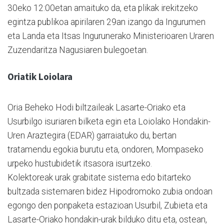
30eko 12:00etan amaituko da, eta plikak irekitzeko
egintza publikoa apirilaren 29an izango da Ingurumen
eta Landa eta Itsas Ingurunerako Ministerioaren Uraren
Zuzendaritza Nagusiaren bulegoetan.
Oriatik Loiolara
Oria Beheko Hodi biltzaileak Lasarte-Oriako eta
Usurbilgo isuriaren bilketa egin eta Loiolako Hondakin-
Uren Araztegira (EDAR) garraiatuko du, bertan
tratamendu egokia burutu eta, ondoren, Mompaseko
urpeko hustubidetik itsasora isurtzeko.
Kolektoreak urak grabitate sistema edo bitarteko
bultzada sistemaren bidez Hipodromoko zubia ondoan
egongo den ponpaketa estazioan Usurbil, Zubieta eta
Lasarte-Oriako hondakin-urak bilduko ditu eta, ostean,