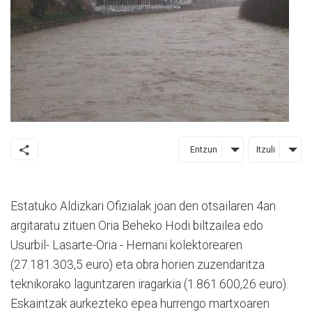
Entzun
Itzuli
Estatuko Aldizkari Ofizialak joan den otsailaren 4an
argitaratu zituen Oria Beheko Hodi biltzailea edo
Usurbil- Lasarte-Oria - Hernani kolektorearen
(27.181.303,5 euro) eta obra horien zuzendaritza
teknikorako laguntzaren iragarkia (1.861.600,26 euro).
Eskaintzak aurkezteko epea hurrengo martxoaren