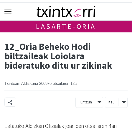
LASARTE-ORIA
12_Oria Beheko Hodi
biltzaileak Loiolara
bideratuko ditu ur zikinak
Txintxarri Aldizkaria
2009ko otsailaren 12a
Entzun
Itzuli
Estatuko Aldizkari Ofizialak joan den otsailaren 4an