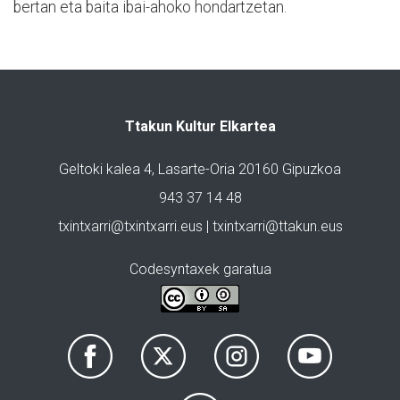
bertan eta baita ibai-ahoko hondartzetan.
Ttakun Kultur Elkartea
Geltoki kalea 4, Lasarte-Oria 20160 Gipuzkoa
943 37 14 48
txintxarri@txintxarri.eus | txintxarri@ttakun.eus
Codesyntaxek garatua