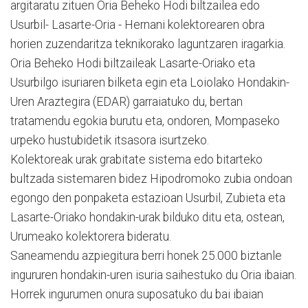
argitaratu zituen Oria Beheko Hodi biltzailea edo
Usurbil- Lasarte-Oria - Hernani kolektorearen obra
horien zuzendaritza teknikorako laguntzaren iragarkia.
Oria Beheko Hodi biltzaileak Lasarte-Oriako eta
Usurbilgo isuriaren bilketa egin eta Loiolako Hondakin-
Uren Araztegira (EDAR) garraiatuko du, bertan
tratamendu egokia burutu eta, ondoren, Mompaseko
urpeko hustubidetik itsasora isurtzeko.
Kolektoreak urak grabitate sistema edo bitarteko
bultzada sistemaren bidez Hipodromoko zubia ondoan
egongo den ponpaketa estazioan Usurbil, Zubieta eta
Lasarte-Oriako hondakin-urak bilduko ditu eta, ostean,
Urumeako kolektorera bideratu.
Saneamendu azpiegitura berri honek 25.000 biztanle
ingururen hondakin-uren isuria saihestuko du Oria ibaian.
Horrek ingurumen onura suposatuko du bai ibaian