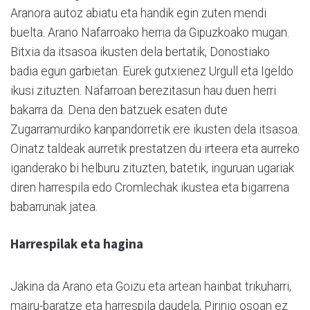
Aranora autoz abiatu eta handik egin zuten mendi
buelta. Arano Nafarroako herria da Gipuzkoako mugan.
Bitxia da itsasoa ikusten dela bertatik, Donostiako
badia egun garbietan. Eurek gutxienez Urgull eta Igeldo
ikusi zituzten. Nafarroan berezitasun hau duen herri
bakarra da. Dena den batzuek esaten dute
Zugarramurdiko kanpandorretik ere ikusten dela itsasoa.
Oinatz taldeak aurretik prestatzen du irteera eta aurreko
iganderako bi helburu zituzten, batetik, inguruan ugariak
diren harrespila edo Cromlechak ikustea eta bigarrena
babarrunak jatea.
Harrespilak eta hagina
Jakina da Arano eta Goizu eta artean hainbat trikuharri,
mairu-baratze eta harrespila daudela, Pirinio osoan ez