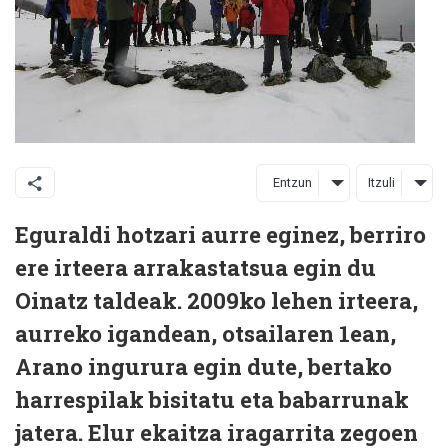
Entzun
Itzuli
Eguraldi hotzari aurre eginez, berriro
ere irteera arrakastatsua egin du
Oinatz taldeak. 2009ko lehen irteera,
aurreko igandean, otsailaren 1ean,
Arano ingurura egin dute, bertako
harrespilak bisitatu eta babarrunak
jatera. Elur ekaitza iragarrita zegoen