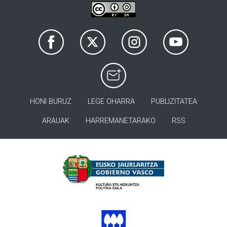
HONI BURUZ
LEGE OHARRA
PUBLIZITATEA
ARAUAK
HARREMANETARAKO
RSS