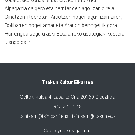
Aipagarria da gero eta herritar gehiago izan direla
Oinatzen irteeretan: Araotzen hogei lagun izan ziren,
Bolibarren hogeitamar eta Aranon berrogeitik gora.
Hurrengoa seguru aski Etxalarreko usategiak ikustera
izango da. •
Ttakun Kultur Elkartea
Geltoki kalea 4, Lasarte-Oria 20160 Gipuzkoa
943 37 14 48
txintxarri@txintxarri.eus | txintxarri@ttakun.eus
Codesyntaxek garatua