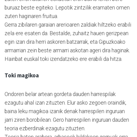
buruaz beste egiteko. Lepotik zintzilik eramaten omen
zuten haginaren fruitua.
Gerra zibilaren garaian arerioaren zaldiak hiltzeko erabili
zela ere esaten da. Bestalde, zuhaitz hauen gerizpean
egin izan dira herri askoren batzarrak, eta Gipuzkoako
armarrian zein beste armarri askotan ageri dira haginak.
Hainbat euskal toki izendatzeko ere erabili da hitza.
Toki magikoa
Ondoren belar artean gordeta dauden harrespilak
ezagutu ahal izan zituzten. Elur asko zegoen oraindik,
baina leku magikoa izanik denak harrespilen inguruan
jarri ziren borobilean. Gero harrespilen inguruan dauden
teoria ezberdinak ezagutu zituzten.
Teoria baten arabera, arbasoek hildakoen gorpuak erre