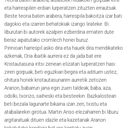
eta harrespilen erdian lurperatzen zituzten errautsak.
Beste teoria baten arabera, harrespila bakoitza izar bati
dagokio eta izarren behatokiak izango lirateke. Bi
liburutan bi autorek azalpen ezberdina ematen dute
beraz aipatutako cromlech horiei buruz.
Pirinioan harrespil asko dira eta hauek dira mendikateko
azkenak, Oria ibaitik aurrera ez da jada bat ere.
Kristautasuna iritsi zenean elizatan lurperatzen hasi
ziren gorpuak, beti eguzkiari begira eta adituen ustez,
ohitura horiek kristautasunaren aurretik zetozen.
Aranon, babarrun jana egin zuen taldeak, baba, aza,
odolki, txorizo, saiheski eta besteekin. Bazkalostean
beti bezala lagunarte bikaina izan zen, txistu eta
atabalarekin girotua. Martin Anso elezaharren bi liburu
argitaratuak dituen idazle eta kazetariak Aranon
kokatutako kondaira bat ere kontatu zuen.