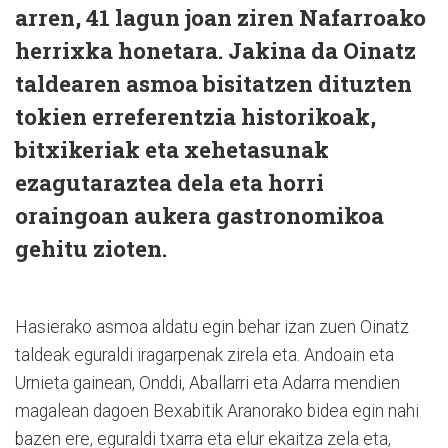
arren, 41 lagun joan ziren Nafarroako
herrixka honetara. Jakina da Oinatz
taldearen asmoa bisitatzen dituzten
tokien erreferentzia historikoak,
bitxikeriak eta xehetasunak
ezagutaraztea dela eta horri
oraingoan aukera gastronomikoa
gehitu zioten.
Hasierako asmoa aldatu egin behar izan zuen Oinatz
taldeak eguraldi iragarpenak zirela eta. Andoain eta
Urnieta gainean, Onddi, Aballarri eta Adarra mendien
magalean dagoen Bexabitik Aranorako bidea egin nahi
bazen ere, eguraldi txarra eta elur ekaitza zela eta,