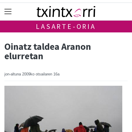
LASARTE-ORIA
Oinatz taldea Aranon
elurretan
jon-altuna
2009ko otsailaren 16a