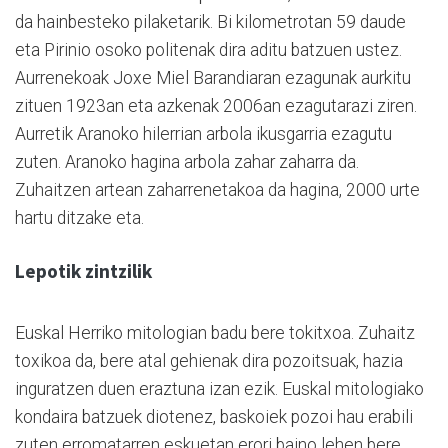
da hainbesteko pilaketarik. Bi kilometrotan 59 daude
eta Pirinio osoko politenak dira aditu batzuen ustez.
Aurrenekoak Joxe Miel Barandiaran ezagunak aurkitu
zituen 1923an eta azkenak 2006an ezagutarazi ziren.
Aurretik Aranoko hilerrian arbola ikusgarria ezagutu
zuten. Aranoko hagina arbola zahar zaharra da.
Zuhaitzen artean zaharrenetakoa da hagina, 2000 urte
hartu ditzake eta.
Lepotik zintzilik
Euskal Herriko mitologian badu bere tokitxoa. Zuhaitz
toxikoa da, bere atal gehienak dira pozoitsuak, hazia
inguratzen duen eraztuna izan ezik. Euskal mitologiako
kondaira batzuek diotenez, baskoiek pozoi hau erabili
zuten erromatarren eskuetan erori baino lehen bere