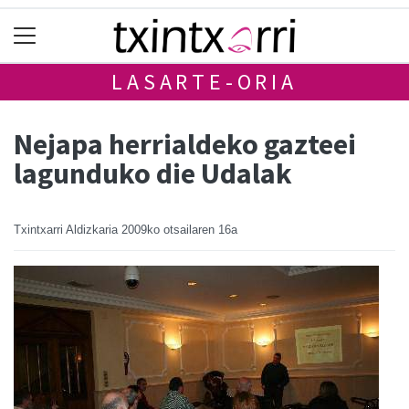
LASARTE-ORIA
Nejapa herrialdeko gazteei
lagunduko die Udalak
Txintxarri Aldizkaria
2009ko otsailaren 16a