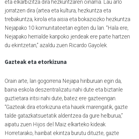
eta elkarbizitza dira hezkuntzaren oinarria. Lau arlo
jorratzen dira (artea eta kultura, hezkuntza eta
trebakuntza, kirola eta aisia eta bokaziozko hezkuntza
Nejapako 10 komunitateetan egiten du lan. “Hala ere,
Nejapako herrialde kanpoko jendeak ere parte hartzen
du ekintzetan,” azaldu zuen Ricardo Gayolek.
Gazteak eta etorkizuna
Orain arte, lan gogorrena Nejapa hiriburuan egin da,
baina eskola deszentralizatu nahi dute eta biztanle
guztietara iritsi nahi dute, batez ere gazteengan.
“Gazteak dira etorkizuna eta hauek marengatik, gazte
talde gatazkatsuetatik aldentzea da gure helburua,”
aipatu zuen Hijos del Maiz elkarteko kideak.
Horretarako, hainbat ekintza burutu dituzte, gazte