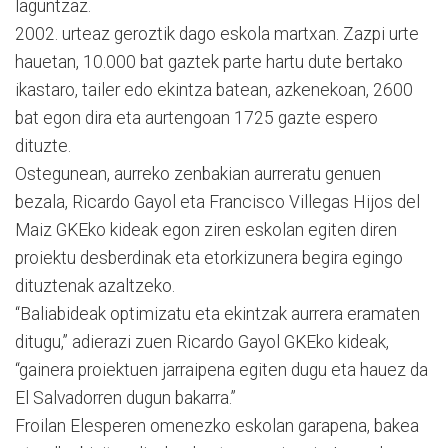
laguntzaz.
2002. urteaz geroztik dago eskola martxan. Zazpi urte
hauetan, 10.000 bat gaztek parte hartu dute bertako
ikastaro, tailer edo ekintza batean, azkenekoan, 2600
bat egon dira eta aurtengoan 1725 gazte espero
dituzte.
Ostegunean, aurreko zenbakian aurreratu genuen
bezala, Ricardo Gayol eta Francisco Villegas Hijos del
Maiz GKEko kideak egon ziren eskolan egiten diren
proiektu desberdinak eta etorkizunera begira egingo
dituztenak azaltzeko.
“Baliabideak optimizatu eta ekintzak aurrera eramaten
ditugu,” adierazi zuen Ricardo Gayol GKEko kideak,
“gainera proiektuen jarraipena egiten dugu eta hauez da
El Salvadorren dugun bakarra.”
Froilan Elesperen omenezko eskolan garapena, bakea