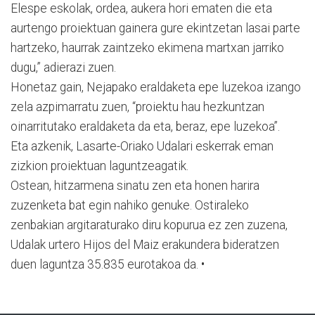
Elespe eskolak, ordea, aukera hori ematen die eta
aurtengo proiektuan gainera gure ekintzetan lasai parte
hartzeko, haurrak zaintzeko ekimena martxan jarriko
dugu,” adierazi zuen.
Honetaz gain, Nejapako eraldaketa epe luzekoa izango
zela azpimarratu zuen, “proiektu hau hezkuntzan
oinarritutako eraldaketa da eta, beraz, epe luzekoa”.
Eta azkenik, Lasarte-Oriako Udalari eskerrak eman
zizkion proiektuan laguntzeagatik.
Ostean, hitzarmena sinatu zen eta honen harira
zuzenketa bat egin nahiko genuke. Ostiraleko
zenbakian argitaraturako diru kopurua ez zen zuzena,
Udalak urtero Hijos del Maiz erakundera bideratzen
duen laguntza 35.835 eurotakoa da. •