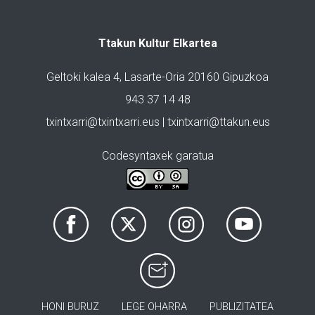
Ttakun Kultur Elkartea
Geltoki kalea 4, Lasarte-Oria 20160 Gipuzkoa
943 37 14 48
txintxarri@txintxarri.eus | txintxarri@ttakun.eus
Codesyntaxek garatua
HONI BURUZ
LEGE OHARRA
PUBLIZITATEA