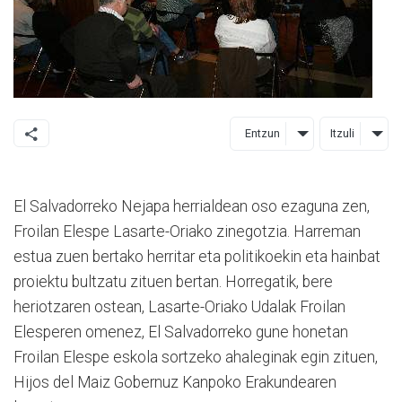
Entzun
Itzuli
El Salvadorreko Nejapa herrialdean oso ezaguna zen,
Froilan Elespe Lasarte-Oriako zinegotzia. Harreman
estua zuen bertako herritar eta politikoekin eta hainbat
proiektu bultzatu zituen bertan. Horregatik, bere
heriotzaren ostean, Lasarte-Oriako Udalak Froilan
Elesperen omenez, El Salvadorreko gune honetan
Froilan Elespe eskola sortzeko ahaleginak egin zituen,
Hijos del Maiz Gobernuz Kanpoko Erakundearen