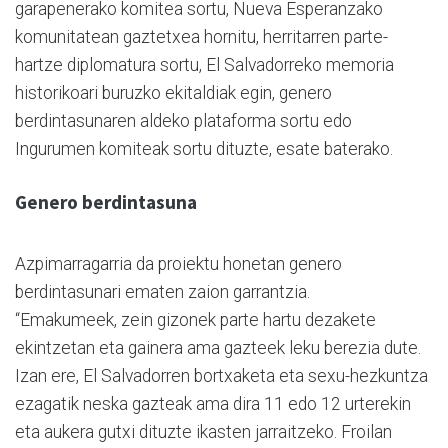
garapenerako komitea sortu, Nueva Esperanzako
komunitatean gaztetxea hornitu, herritarren parte-
hartze diplomatura sortu, El Salvadorreko memoria
historikoari buruzko ekitaldiak egin, genero
berdintasunaren aldeko plataforma sortu edo
Ingurumen komiteak sortu dituzte, esate baterako.
Genero berdintasuna
Azpimarragarria da proiektu honetan genero
berdintasunari ematen zaion garrantzia.
“Emakumeek, zein gizonek parte hartu dezakete
ekintzetan eta gainera ama gazteek leku berezia dute.
Izan ere, El Salvadorren bortxaketa eta sexu-hezkuntza
ezagatik neska gazteak ama dira 11 edo 12 urterekin
eta aukera gutxi dituzte ikasten jarraitzeko. Froilan