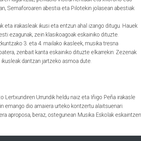
n, Semaforoaren abestia eta Pilotekin jolasean abestiak
 eta irakasleak ikusi eta entzun ahal izango ditugu. Hauek
besti ezagunak, zein klasikoagoak eskainiko dituzte.
zkuntzako 3. eta 4. mailako ikasleek, musika tresna
batera, zenbait kanta eskainiko dituzte elkarrekin: Zezenak
a ikusleak dantzan jartzeko asmoa dute.
to Lertxundiren Urrundik heldu naiz eta Iñigo Peña irakasle
n emango dio amaiera urteko kontzertu alaitsuenari.
kera aproposa, beraz, ostegunean Musika Eskolak eskaintze