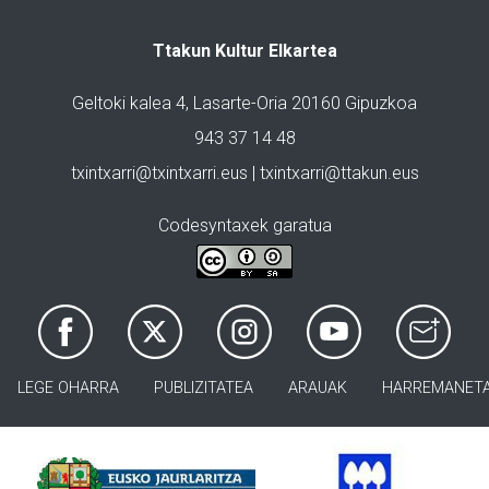
Ttakun Kultur Elkartea
Geltoki kalea 4, Lasarte-Oria 20160 Gipuzkoa
943 37 14 48
txintxarri@txintxarri.eus | txintxarri@ttakun.eus
Codesyntaxek garatua
LEGE OHARRA
PUBLIZITATEA
ARAUAK
HARREMANET