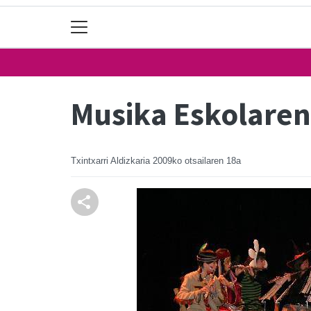
Musika Eskolaren
Txintxarri Aldizkaria
2009ko otsailaren 18a