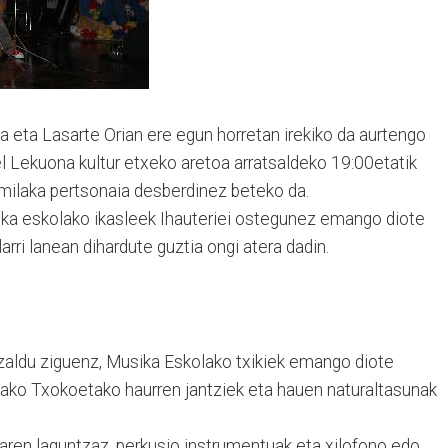
 eta Lasarte Orian ere egun horretan irekiko da aurtengo
el Lekuona kultur etxeko aretoa arratsaldeko 19:00etatik
ta milaka pertsonaia desberdinez beteko da.
ika eskolako ikasleek Ihauteriei ostegunez emango diote
rri lanean dihardute guztia ongi atera dadin.
zaldu ziguenz, Musika Eskolako txikiek emango diote
ailako Txokoetako haurren jantziek eta hauen naturaltasunak
learen laguntzaz, perkusio instrumentuak eta xilofono edo