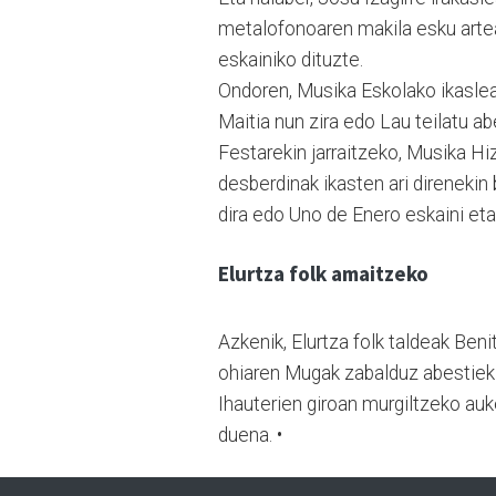
metalofonoaren makila esku artea
eskainiko dituzte.
Ondoren, Musika Eskolako ikasleak
Maitia nun zira edo Lau teilatu a
Festarekin jarraitzeko, Musika Hi
desberdinak ikasten ari direnekin 
dira edo Uno de Enero eskaini et
Elurtza folk amaitzeko
Azkenik, Elurtza folk taldeak Beni
ohiaren Mugak zabalduz abestieki
Ihauterien giroan murgiltzeko au
duena. •