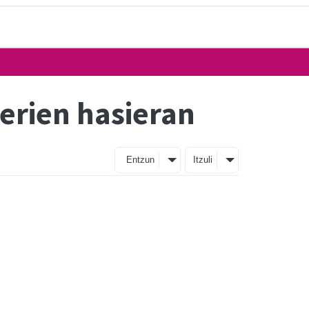
erien hasieran
Entzun
Itzuli