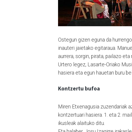
Ostegun gizen eguna da hurrengoa
inauteri jaietako egitaraua. Manu
aurrera, sorgin, pirata, pailazo e
Urtero legez, Lasarte-Oriako Mus
hasiera eta egun hauetan buru bela
Kontzertu bufoa
Miren Etxenagusia zuzendariak a
kontzertuari hasiera. 1. eta 2. m
ikusleak alaituko ditu.
Eta halaber, Josu Izagirre irakas