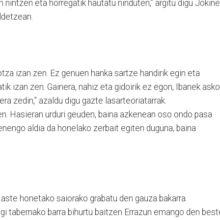
an nintzen eta horregatik hautatu ninduten,” argitu digu Jokin
ldetzean.
tza izan zen. Ez genuen hanka sartze handirik egin eta
k izan zen. Gainera, nahiz eta gidoirik ez egon, Ibanek asko
ra zedin,” azaldu digu gazte lasarteoriatarrak.
zen. Hasieran urduri geuden, baina azkenean oso ondo pasa
henengo aldia da honelako zerbait egiten duguna, baina
n aste honetako saiorako grabatu den gauza bakarra.
lgi tabernako barra bihurtu baitzen Errazun emango den best