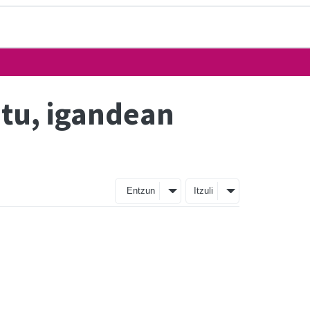
atu, igandean
Entzun
Itzuli