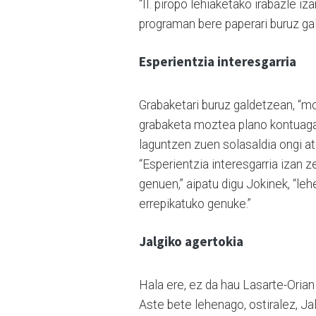
“II. piropo lehiaketako irabazle iz
programan bere paperari buruz ga
Esperientzia interesgarria
Grabaketari buruz galdetzean, “mo
grabaketa moztea plano kontuagati
laguntzen zuen solasaldia ongi ate
“Esperientzia interesgarria izan 
genuen,” aipatu digu Jokinek, “le
errepikatuko genuke.”
Jalgiko agertokia
Hala ere, ez da hau Lasarte-Oria
Aste bete lehenago, ostiralez, Ja