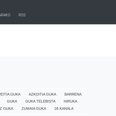
ARAKO
RSS
EITIA GUKA
AZKOITIA GUKA
BARRENA
GUKA
GUKA TELEBISTA
HIRUKA
Z GUKA
ZUMAIA GUKA
28 KANALA