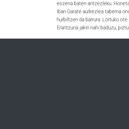
eszena baten antzezleku. Honetan,
Iban Garate aurkezlea taberna ond
hurbiltzen da barrura. Lortuko ot
Erantzuna jakin nahi baduzu, piz