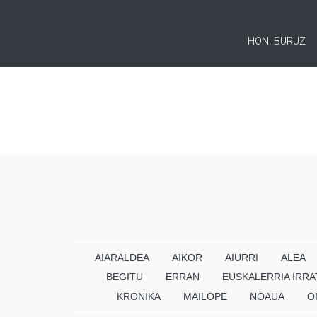
HONI BURUZ
AIARALDEA
AIKOR
AIURRI
ALEA
BEGITU
ERRAN
EUSKALERRIA IRRA
KRONIKA
MAILOPE
NOAUA
O