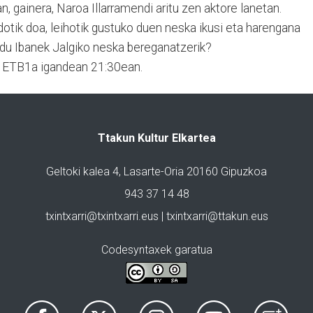
 gainera, Naroa Illarramendi aritu zen aktore lanetan.
otik doa, leihotik gustuko duen neska ikusi eta harengana
e du Ibanek Jalgiko neska bereganatzerik?
tu ETB1a igandean 21:30ean.
Ttakun Kultur Elkartea
Geltoki kalea 4, Lasarte-Oria 20160 Gipuzkoa
943 37 14 48
txintxarri@txintxarri.eus | txintxarri@ttakun.eus
Codesyntaxek garatua