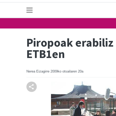
Piropoak erabiliz
ETB1en
Nerea Eizagirre
2009ko otsailaren 20a