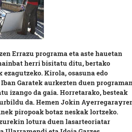
 zen Errazu programa eta aste hauetan
ainbat herri bisitatu ditu, bertako
k ezagutzeko. Kirola, osasuna edo
ra Iban Garatek aurkezten duen programa
atu izango da gaia. Horretarako, besteak
 hurbildu da. Hemen Jokin Ayerregarayre
anek piropoak botaz neskak lortzeko.
zurekin lotura duen lasarteoriatar
oa Illarramendi eta Idoia Garzes