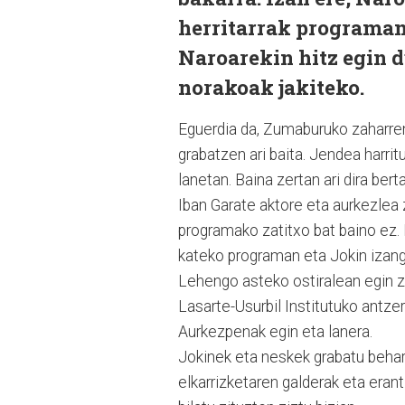
herritarrak programan 
Naroarekin hitz egin 
norakoak jakiteko.
Eguerdia da, Zumaburuko zaharren
grabatzen ari baita. Jendea harritu
lanetan. Baina zertan ari dira ber
Iban Garate aktore eta aurkezlea 
programako zatitxo bat baino ez.
kateko programan eta Jokin izang
Lehengo asteko ostiralean egin z
Lasarte-Usurbil Institutuko antzer
Aurkezpenak egin eta lanera.
Jokinek eta neskek grabatu behar
elkarrizketaren galderak eta eran