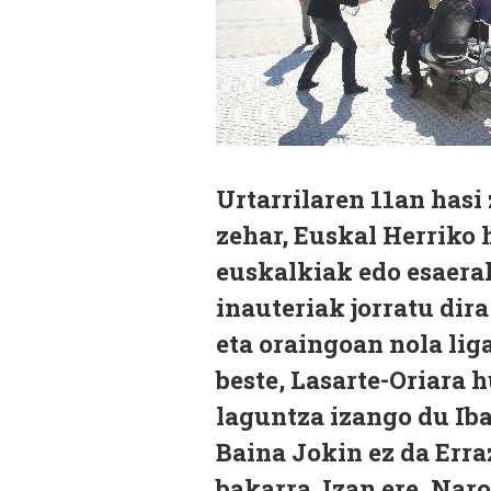
Urtarrilaren 11an hasi
zehar, Euskal Herriko h
euskalkiak edo esaera
inauteriak jorratu di
eta oraingoan nola lig
beste, Lasarte-Oriara
laguntza izango du Ib
Baina Jokin ez da Erra
bakarra. Izan ere, Nar