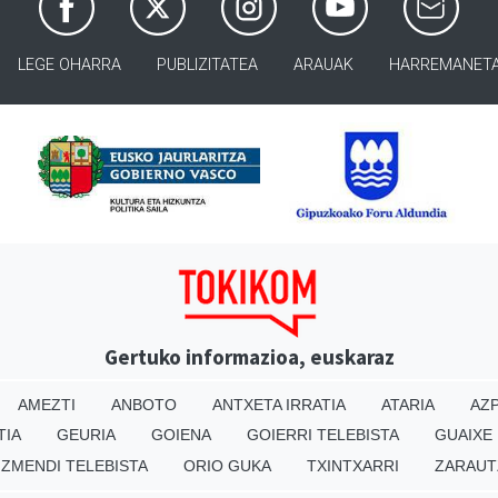
LEGE OHARRA
PUBLIZITATEA
ARAUAK
HARREMANET
Gertuko informazioa, euskaraz
AMEZTI
ANBOTO
ANTXETA IRRATIA
ATARIA
AZP
TIA
GEURIA
GOIENA
GOIERRI TELEBISTA
GUAIXE
IZMENDI TELEBISTA
ORIO GUKA
TXINTXARRI
ZARAUT