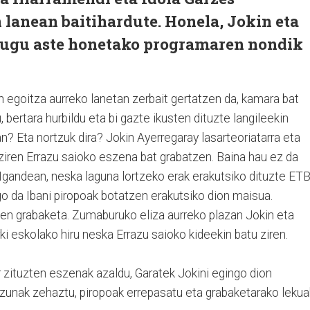
lanean baitihardute. Honela, Jokin eta
dugu aste honetako programaren nondik
 egoitza aurreko lanetan zerbait gertatzen da, kamara bat
, bertara hurbildu eta bi gazte ikusten dituzte langileekin
tan? Eta nortzuk dira? Jokin Ayerregaray lasarteoriatarra eta
ziren Errazu saioko eszena bat grabatzen. Baina hau ez da
 Igandean, neska laguna lortzeko erak erakutsiko dituzte ET
o da Ibani piropoak botatzen erakutsiko dion maisua.
en grabaketa. Zumaburuko eliza aurreko plazan Jokin eta
ki eskolako hiru neska Errazu saioko kideekin batu ziren.
 zituzten eszenak azaldu, Garatek Jokini egingo dion
tzunak zehaztu, piropoak errepasatu eta grabaketarako lekua