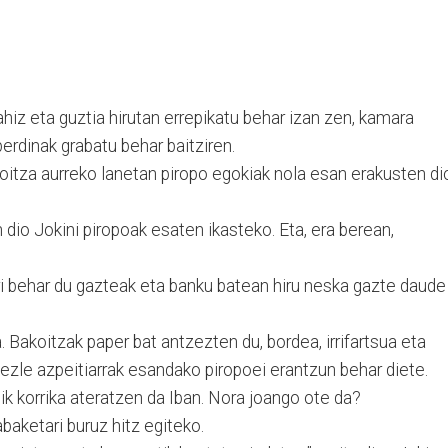
ahiz eta guztia hirutan errepikatu behar izan zen, kamara
rdinak grabatu behar baitziren.
tza aurreko lanetan piropo egokiak nola esan erakusten di
dio Jokini piropoak esaten ikasteko. Eta, era berean,
rri behar du gazteak eta banku batean hiru neska gazte daude
 Bakoitzak paper bat antzezten du, bordea, irrifartsua eta
kezle azpeitiarrak esandako piropoei erantzun behar diete.
k korrika ateratzen da Iban. Nora joango ote da?
baketari buruz hitz egiteko.