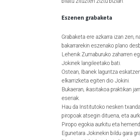
bilatu zituzten ziztu bizian.
Eszenen grabaketa
Grabaketa ere azkarra izan zen, n
bakarrarekin eszenako plano desbe
Lehenik Zumaburuko zaharren egoi
Jokinek langileetako bati.
Ostean, Ibanek laguntza eskatzen 
elkarrizketa egiten dio Jokini.
Bukaeran, ikasitakoa praktikan ja
eseriak.
Hau da Institutoko nesken txanda.
piropoak atsegin dituena, eta aur
Piropo egokia aurkitu eta hemendi
Egunetara Jokinekin bildu gara gra