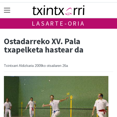
LASARTE-ORIA
Ostadarreko XV. Pala
txapelketa hastear da
Txintxarri Aldizkaria
2009ko otsailaren 26a