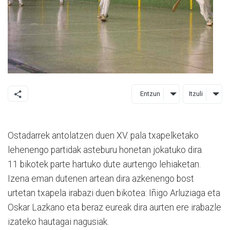
Entzun
Itzuli
Ostadarrek antolatzen duen XV. pala txapelketako
lehenengo partidak asteburu honetan jokatuko dira.
11 bikotek parte hartuko dute aurtengo lehiaketan.
Izena eman dutenen artean dira azkenengo bost
urtetan txapela irabazi duen bikotea: Iñigo Arluziaga eta
Oskar Lazkano eta beraz eureak dira aurten ere irabazle
izateko hautagai nagusiak.