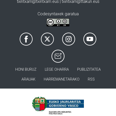
txintxarri@txintxarri.eus | txintxarri@ttakun.eus
Codesyntaxek garatua
HONI BURUZ
LEGE OHARRA
PUBLIZITATEA
ARAUAK
HARREMANETARAKO
RSS