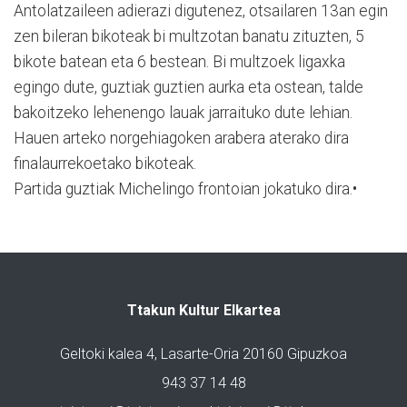
Antolatzaileen adierazi digutenez, otsailaren 13an egin
zen bileran bikoteak bi multzotan banatu zituzten, 5
bikote batean eta 6 bestean. Bi multzoek ligaxka
egingo dute, guztiak guztien aurka eta ostean, talde
bakoitzeko lehenengo lauak jarraituko dute lehian.
Hauen arteko norgehiagoken arabera aterako dira
finalaurrekoetako bikoteak.
Partida guztiak Michelingo frontoian jokatuko dira.•
Ttakun Kultur Elkartea
Geltoki kalea 4, Lasarte-Oria 20160 Gipuzkoa
943 37 14 48