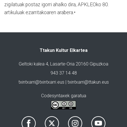
zigilatuak postaz igorri ahalko dira, APKLEOko 80.
artikuluak ezarritakoaren arabera.•
Ttakun Kultur Elkartea
Geltoki kalea 4, Lasarte-Oria 20160 Gipuzkoa
943 37 14 48
txintxarri@txintxarri.eus | txintxarri@ttakun.eus
Codesyntaxek garatua