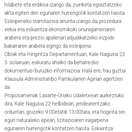
hilabete eta erdikoa izango da, zuinketa egiaztatzeko
akta egiten den egunaren hurrengotik kontatzen hasita.
Esleipeneko tramitazioa arrunta izango da, prozedura
irekia eta eskaintza ekonomikoki onuragarrienaren
arabera eta prezio apalenari adjudikatzeko irizpide
bakarraren arabera egingo da esleipena.
Obrak eta Hirigintza Departamentuan, Kale Nagusia 22
3. solairuan, eskuratu ahalko da beharrezko
dokumentuei buruzko informazioa. Hala ere, hau guztia
Klausula Administratibo Partikularren Agirian agertzen
da.
Proposamenak Lasarte-Oriako Udaletxean aurkeztuko
dira, Kale Nagusia 22 helbidean, jendearentzako
orduetan, goizeko 9:00etatik 13:00tara, eta hogeita sei
egun naturaleko epean, lizitazioaren iragarpena
egunaren hurrengotik kontatzen hasita. Eskaintza