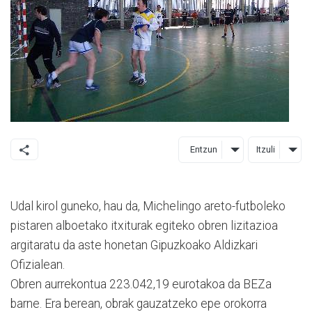
Entzun
Itzuli
Udal kirol guneko, hau da, Michelingo areto-futboleko
pistaren alboetako itxiturak egiteko obren lizitazioa
argitaratu da aste honetan Gipuzkoako Aldizkari
Ofizialean.
Obren aurrekontua 223.042,19 eurotakoa da BEZa
barne. Era berean, obrak gauzatzeko epe orokorra