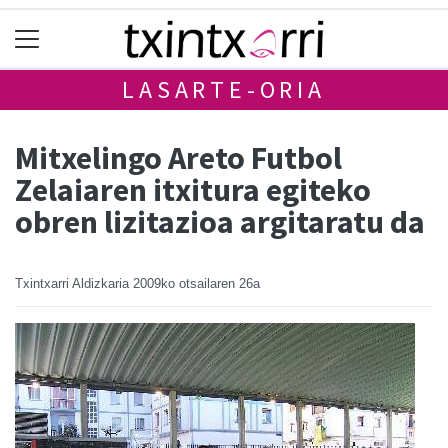
LASARTE-ORIA
Mitxelingo Areto Futbol
Zelaiaren itxitura egiteko
obren lizitazioa argitaratu da
Txintxarri Aldizkaria
2009ko otsailaren 26a