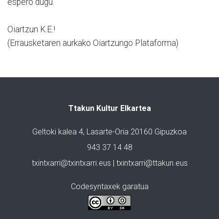
espero dugu.
Oiartzun K.E.!
(Errausketaren aurkako Oiartzungo Plataforma)
Ttakun Kultur Elkartea
Geltoki kalea 4, Lasarte-Oria 20160 Gipuzkoa
943 37 14 48
txintxarri@txintxarri.eus | txintxarri@ttakun.eus
Codesyntaxek garatua