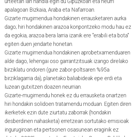
urteetan lan handia egin du Gipuzkoan eta neurri
apalagoan Bizkaia, Araba eta Nafarroan.
Gizarte mugimendua hondakinen errausketaren aurka
dago; hiri hondakinen arazoa konpontzeko modu hau ez
da egokia, arazoa bera larria izanik ere "erabili eta bota"
egiten duen jendarte honetan.
Gizarte mugimendua hondakinen aprobetxamenduaren
alde dago, lehengai oso garrantzitsuak izango direlako
birziklatu ondoren (gure zabor-poltsaren %95a
birziklagarria da), planetako baliabideak epe erdi eta
luzean gutxitzen doazen neurrian.
Gizarte-mugimendu honek ez du errausketa onartzen
hiri hondakin solidoen tratamendu moduan. Egiten diren
ikerketek ezin dute ziurtatu zaborrak (hondakin
desberdinen nahasketa) erretzean sortutako emisioak
ingurugiroan eta pertsonen osasunean eraginik ez