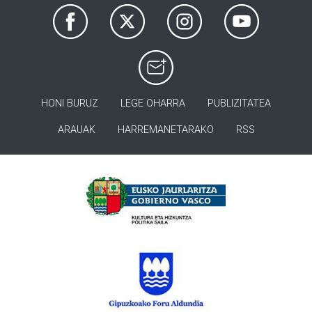
HONI BURUZ
LEGE OHARRA
PUBLIZITATEA
ARAUAK
HARREMANETARAKO
RSS