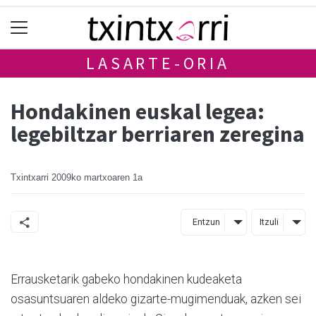
LASARTE-ORIA
Hondakinen euskal legea:
legebiltzar berriaren zeregina
Txintxarri
2009ko martxoaren 1a
Entzun
Itzuli
Errausketarik gabeko hondakinen kudeaketa
osasuntsuaren aldeko gizarte-mugimenduak, azken sei