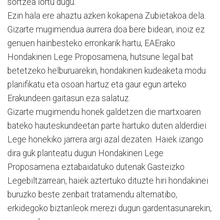
sortzea lortu dugu.
Ezin hala ere ahaztu azken kokapena Zubietakoa dela.
Gizarte mugimendua aurrera doa bere bidean, inoiz ez
genuen hainbesteko erronkarik hartu, EAErako
Hondakinen Lege Proposamena, hutsune legal bat
betetzeko helburuarekin, hondakinen kudeaketa modu
planifikatu eta osoan hartuz eta gaur egun arteko
Erakundeen gaitasun eza salatuz.
Gizarte mugimendu honek galdetzen die martxoaren
bateko hauteskundeetan parte hartuko duten alderdiei
Lege honekiko jarrera argi azal dezaten. Haiek izango
dira guk planteatu dugun Hondakinen Lege
Proposamena eztabaidatuko dutenak Gasteizko
Legebiltzarrean, haiek aztertuko dituzte hiri hondakinei
buruzko beste zenbait tratamendu alternatibo,
erkidegoko biztanleok merezi dugun gardentasunarekin,