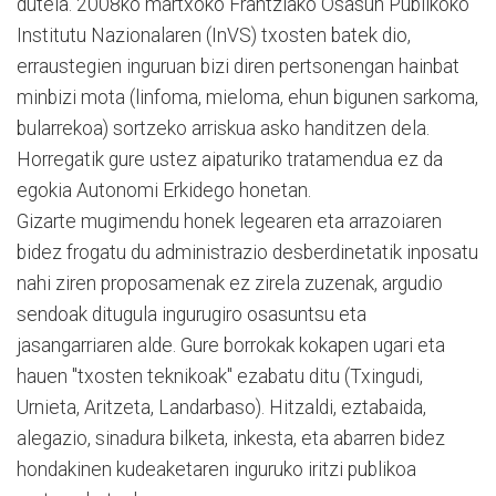
dutela. 2008ko martxoko Frantziako Osasun Publikoko
Institutu Nazionalaren (InVS) txosten batek dio,
erraustegien inguruan bizi diren pertsonengan hainbat
minbizi mota (linfoma, mieloma, ehun bigunen sarkoma,
bularrekoa) sortzeko arriskua asko handitzen dela.
Horregatik gure ustez aipaturiko tratamendua ez da
egokia Autonomi Erkidego honetan.
Gizarte mugimendu honek legearen eta arrazoiaren
bidez frogatu du administrazio desberdinetatik inposatu
nahi ziren proposamenak ez zirela zuzenak, argudio
sendoak ditugula ingurugiro osasuntsu eta
jasangarriaren alde. Gure borrokak kokapen ugari eta
hauen "txosten teknikoak" ezabatu ditu (Txingudi,
Urnieta, Aritzeta, Landarbaso). Hitzaldi, eztabaida,
alegazio, sinadura bilketa, inkesta, eta abarren bidez
hondakinen kudeaketaren inguruko iritzi publikoa