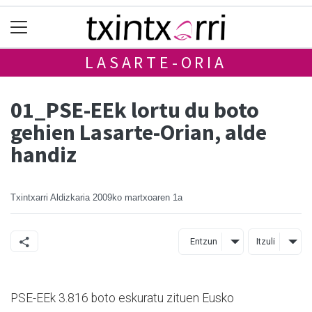
LASARTE-ORIA
01_PSE-EEk lortu du boto
gehien Lasarte-Orian, alde
handiz
Txintxarri Aldizkaria
2009ko martxoaren 1a
Entzun
Itzuli
PSE-EEk 3.816 boto eskuratu zituen Eusko