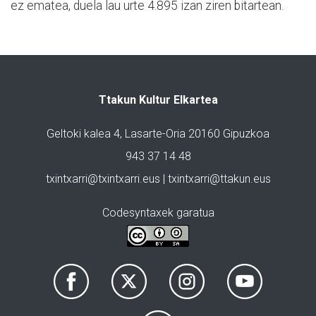
ez ematea, duela lau urte 4.895 izan ziren bitartean.
Ttakun Kultur Elkartea
Geltoki kalea 4, Lasarte-Oria 20160 Gipuzkoa
943 37 14 48
txintxarri@txintxarri.eus | txintxarri@ttakun.eus
Codesyntaxek garatua