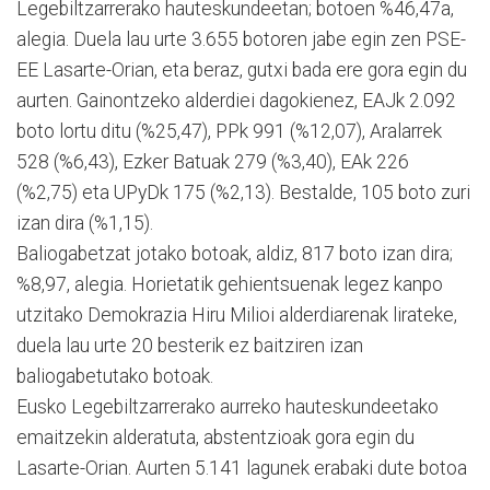
Legebiltzarrerako hauteskundeetan; botoen %46,47a,
alegia. Duela lau urte 3.655 botoren jabe egin zen PSE-
EE Lasarte-Orian, eta beraz, gutxi bada ere gora egin du
aurten. Gainontzeko alderdiei dagokienez, EAJk 2.092
boto lortu ditu (%25,47), PPk 991 (%12,07), Aralarrek
528 (%6,43), Ezker Batuak 279 (%3,40), EAk 226
(%2,75) eta UPyDk 175 (%2,13). Bestalde, 105 boto zuri
izan dira (%1,15).
Baliogabetzat jotako botoak, aldiz, 817 boto izan dira;
%8,97, alegia. Horietatik gehientsuenak legez kanpo
utzitako Demokrazia Hiru Milioi alderdiarenak lirateke,
duela lau urte 20 besterik ez baitziren izan
baliogabetutako botoak.
Eusko Legebiltzarrerako aurreko hauteskundeetako
emaitzekin alderatuta, abstentzioak gora egin du
Lasarte-Orian. Aurten 5.141 lagunek erabaki dute botoa