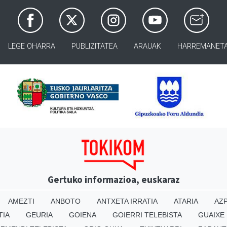
LEGE OHARRA
PUBLIZITATEA
ARAUAK
HARREMANET
Gertuko informazioa, euskaraz
AMEZTI
ANBOTO
ANTXETA IRRATIA
ATARIA
AZP
TIA
GEURIA
GOIENA
GOIERRI TELEBISTA
GUAIXE