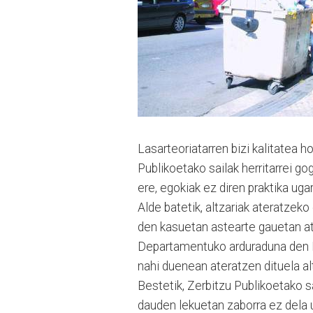
Lasarteoriatarren bizi kalitatea
Publikoetako sailak herritarrei g
ere, egokiak ez diren praktika ugari
Alde batetik, altzariak ateratzek
den kasuetan astearte gauetan ate
Departamentuko arduraduna den M
nahi duenean ateratzen dituela alt
Bestetik, Zerbitzu Publikoetako sa
dauden lekuetan zaborra ez dela u