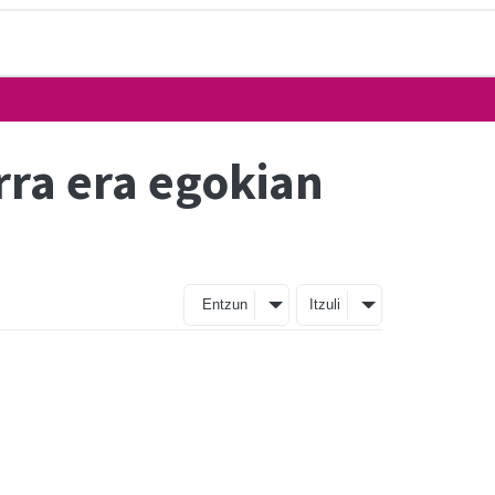
rra era egokian
Entzun
Itzuli