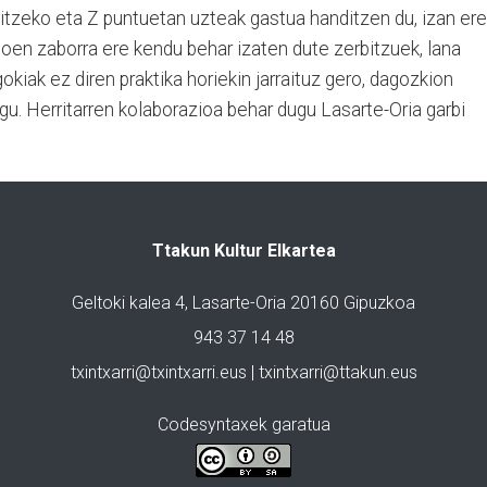
ukitzeko eta Z puntuetan uzteak gastua handitzen du, izan ere
goen zaborra ere kendu behar izaten dute zerbitzuek, lana
okiak ez diren praktika horiekin jarraituz gero, dagozkion
gu. Herritarren kolaborazioa behar dugu Lasarte-Oria garbi
Ttakun Kultur Elkartea
Geltoki kalea 4, Lasarte-Oria 20160 Gipuzkoa
943 37 14 48
txintxarri@txintxarri.eus | txintxarri@ttakun.eus
Codesyntaxek garatua