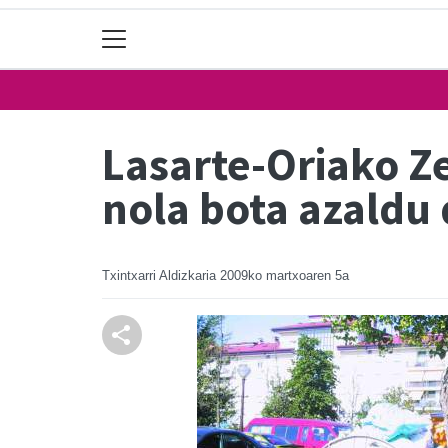
Lasarte-Oriako Z
nola bota azaldu
Txintxarri Aldizkaria
2009ko martxoaren 5a