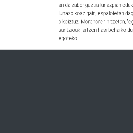
ari da zabor guztia lur azpian ed
lurrazpikoaz gain, espaloietan da
bikoiztuz. Morenoren hitzetan, "eg
santzioak jartzen hasi beharko du
egoteko.