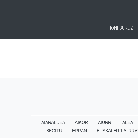
HONI BURUZ
AIARALDEA
AIKOR
AIURRI
ALEA
BEGITU
ERRAN
EUSKALERRIA IRRA