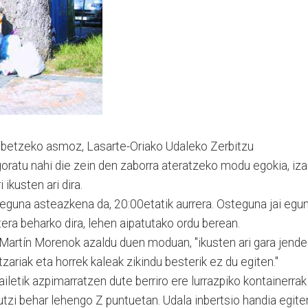
 hobetzeko asmoz, Lasarte-Oriako Udaleko Zerbitzu
ogoratu nahi die zein den zaborra ateratzeko modu egokia, iz
 ikusten ari dira.
o eguna asteazkena da, 20:00etatik aurrera. Osteguna jai egu
ra beharko dira, lehen aipatutako ordu berean.
artín Morenok azaldu duen moduan, "ikusten ari gara jend
zariak eta horrek kaleak zikindu besterik ez du egiten."
iletik azpimarratzen dute berriro ere lurrazpiko kontainerrak
tzi behar lehengo Z puntuetan. Udala inbertsio handia egite