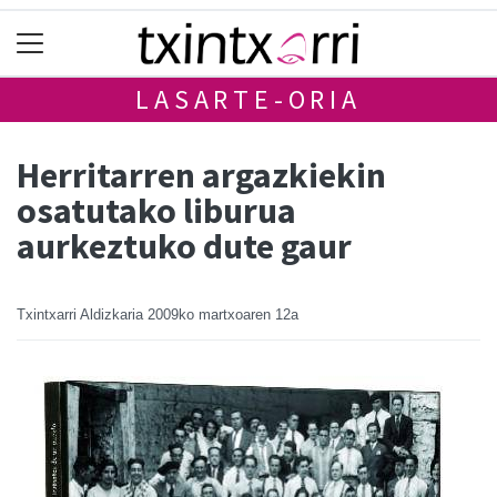
LASARTE-ORIA
Herritarren argazkiekin
osatutako liburua
aurkeztuko dute gaur
Txintxarri Aldizkaria
2009ko martxoaren 12a