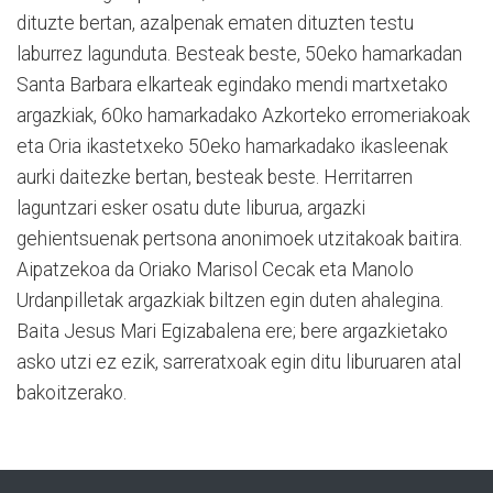
dituzte bertan, azalpenak ematen dituzten testu
laburrez lagunduta. Besteak beste, 50eko hamarkadan
Santa Barbara elkarteak egindako mendi martxetako
argazkiak, 60ko hamarkadako Azkorteko erromeriakoak
eta Oria ikastetxeko 50eko hamarkadako ikasleenak
aurki daitezke bertan, besteak beste. Herritarren
laguntzari esker osatu dute liburua, argazki
gehientsuenak pertsona anonimoek utzitakoak baitira.
Aipatzekoa da Oriako Marisol Cecak eta Manolo
Urdanpilletak argazkiak biltzen egin duten ahalegina.
Baita Jesus Mari Egizabalena ere; bere argazkietako
asko utzi ez ezik, sarreratxoak egin ditu liburuaren atal
bakoitzerako.