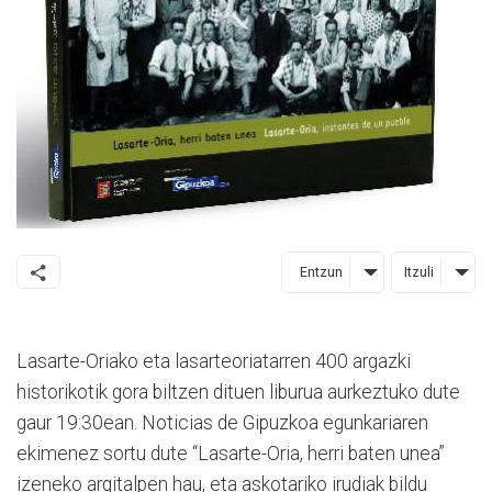
Entzun
Itzuli
Lasarte-Oriako eta lasarteoriatarren 400 argazki
historikotik gora biltzen dituen liburua aurkeztuko dute
gaur 19:30ean. Noticias de Gipuzkoa egunkariaren
ekimenez sortu dute “Lasarte-Oria, herri baten unea”
izeneko argitalpen hau, eta askotariko irudiak bildu