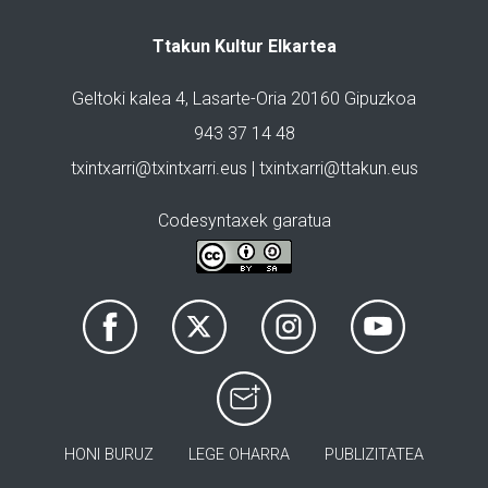
Ttakun Kultur Elkartea
Geltoki kalea 4, Lasarte-Oria 20160 Gipuzkoa
943 37 14 48
txintxarri@txintxarri.eus | txintxarri@ttakun.eus
Codesyntaxek garatua
HONI BURUZ
LEGE OHARRA
PUBLIZITATEA