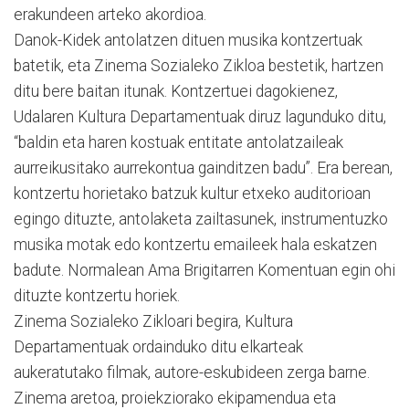
erakundeen arteko akordioa.
Danok-Kidek antolatzen dituen musika kontzertuak
batetik, eta Zinema Sozialeko Zikloa bestetik, hartzen
ditu bere baitan itunak. Kontzertuei dagokienez,
Udalaren Kultura Departamentuak diruz lagunduko ditu,
“baldin eta haren kostuak entitate antolatzaileak
aurreikusitako aurrekontua gainditzen badu”. Era berean,
kontzertu horietako batzuk kultur etxeko auditorioan
egingo dituzte, antolaketa zailtasunek, instrumentuzko
musika motak edo kontzertu emaileek hala eskatzen
badute. Normalean Ama Brigitarren Komentuan egin ohi
dituzte kontzertu horiek.
Zinema Sozialeko Zikloari begira, Kultura
Departamentuak ordainduko ditu elkarteak
aukeratutako filmak, autore-eskubideen zerga barne.
Zinema aretoa, proiekziorako ekipamendua eta