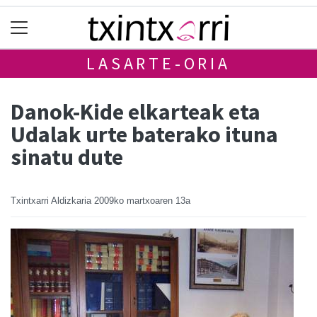
LASARTE-ORIA
Danok-Kide elkarteak eta
Udalak urte baterako ituna
sinatu dute
Txintxarri Aldizkaria
2009ko martxoaren 13a