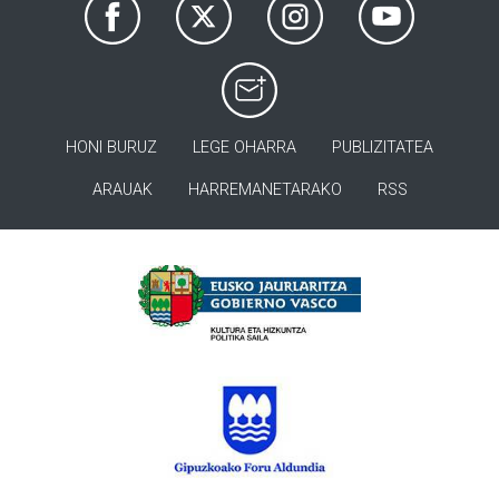
HONI BURUZ
LEGE OHARRA
PUBLIZITATEA
ARAUAK
HARREMANETARAKO
RSS