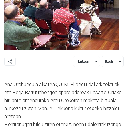
Entzun
Itzuli
Ana Urchueguia alkateak, J. M. Elicegi udal arkitektuak
eta Borja Barrutiabengoa aparejadoreak Lasarte-Oriako
hiri antolamendurako Arau Orokorren maketa birtuala
aurkeztu zuten Manuel Lekuona kultur etxeko hitzaldi
aretoan.
Herritar ugari bildu ziren etorkizunean udalerriak izango