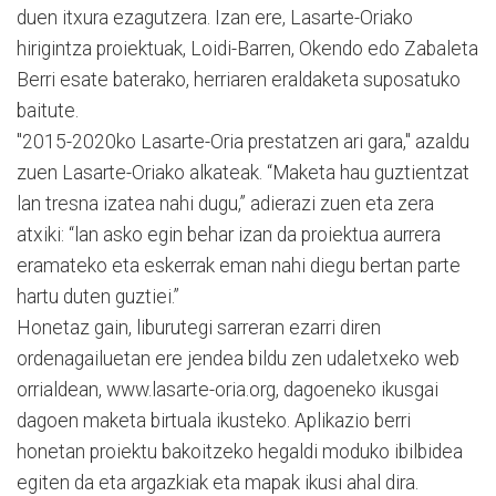
duen itxura ezagutzera. Izan ere, Lasarte-Oriako
hirigintza proiektuak, Loidi-Barren, Okendo edo Zabaleta
Berri esate baterako, herriaren eraldaketa suposatuko
baitute.
"2015-2020ko Lasarte-Oria prestatzen ari gara," azaldu
zuen Lasarte-Oriako alkateak. “Maketa hau guztientzat
lan tresna izatea nahi dugu,” adierazi zuen eta zera
atxiki: “lan asko egin behar izan da proiektua aurrera
eramateko eta eskerrak eman nahi diegu bertan parte
hartu duten guztiei.”
Honetaz gain, liburutegi sarreran ezarri diren
ordenagailuetan ere jendea bildu zen udaletxeko web
orrialdean, www.lasarte-oria.org, dagoeneko ikusgai
dagoen maketa birtuala ikusteko. Aplikazio berri
honetan proiektu bakoitzeko hegaldi moduko ibilbidea
egiten da eta argazkiak eta mapak ikusi ahal dira.