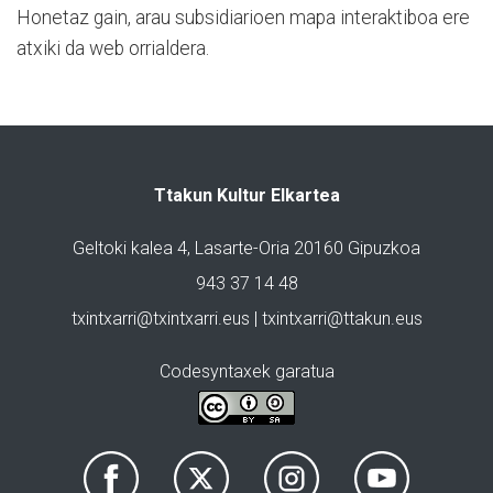
Honetaz gain, arau subsidiarioen mapa interaktiboa ere
atxiki da web orrialdera.
Ttakun Kultur Elkartea
Geltoki kalea 4, Lasarte-Oria 20160 Gipuzkoa
943 37 14 48
txintxarri@txintxarri.eus | txintxarri@ttakun.eus
Codesyntaxek garatua