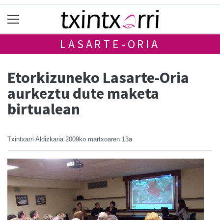
LASARTE-ORIA
Etorkizuneko Lasarte-Oria
aurkeztu dute maketa
birtualean
Txintxarri Aldizkaria
2009ko martxoaren 13a