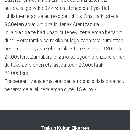
autobusa goizeko 07:45ean irtengo da Biyak Bat
jubilatuen egoitza aurreko geltokitik, Oñatira iritsi eta
9:30etan abiatuko dira ibiltariak Arantzazura.
Ibilaldian parte hartu nahi dutenek izena eman beharko
dute. Horretarako parrokiko bulego zaharrera hurbiltzea
besterik ez da, astelehenetik asteazkenera 19:30tatik
21:00etara. Zumaburu elizako bulegoan ere izena eman
daiteke astelehen eta asteartean 20:00etatik
21:00etara.
Era berean, izena ematerakoan autobus bidaia ordaindu
beharko dela jakitera eman dute, 13 euro. •
Ttakun Kultur Elkartea