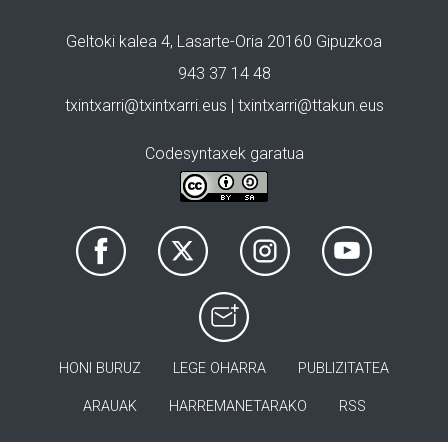
Geltoki kalea 4, Lasarte-Oria 20160 Gipuzkoa
943 37 14 48
txintxarri@txintxarri.eus | txintxarri@ttakun.eus
Codesyntaxek garatua
HONI BURUZ
LEGE OHARRA
PUBLIZITATEA
ARAUAK
HARREMANETARAKO
RSS