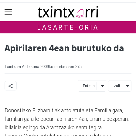
LASARTE-ORIA
Apirilaren 4ean burutuko da
Txintxarri Aldizkaria
2009ko martxoaren 27a
Entzun
Itzuli
Donostiako Elizbarrutiak antolatuta eta Familia gara,
familian gara lelopean, apirilaren 4an, Erramu bezperan,
ibilaldia egingo da Arantzazuko santutegira.
Lasarte-Oriako antolatzaileek adierazi dutenez,