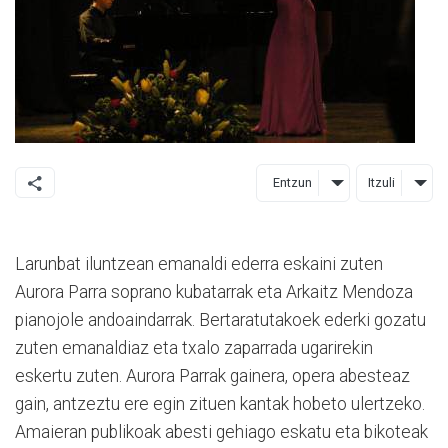
Entzun
Itzuli
Larunbat iluntzean emanaldi ederra eskaini zuten
Aurora Parra soprano kubatarrak eta Arkaitz Mendoza
pianojole andoaindarrak. Bertaratutakoek ederki gozatu
zuten emanaldiaz eta txalo zaparrada ugarirekin
eskertu zuten. Aurora Parrak gainera, opera abesteaz
gain, antzeztu ere egin zituen kantak hobeto ulertzeko.
Amaieran publikoak abesti gehiago eskatu eta bikoteak