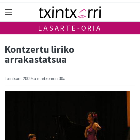
LASARTE-ORIA
Kontzertu liriko
arrakastatsua
Txintxarri
2009ko martxoaren 30a