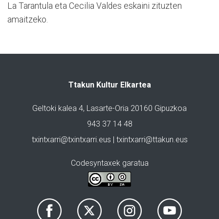
La Tarantula eta Cecilia Valdes eskaini zituzten
amaitzeko.
Ttakun Kultur Elkartea
Geltoki kalea 4, Lasarte-Oria 20160 Gipuzkoa
943 37 14 48
txintxarri@txintxarri.eus | txintxarri@ttakun.eus
Codesyntaxek garatua