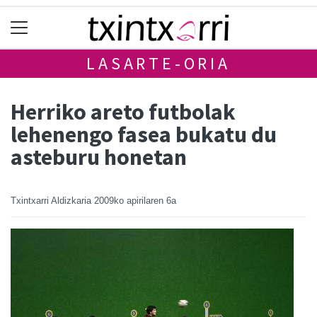
LASARTE-ORIA
Herriko areto futbolak
lehenengo fasea bukatu du
asteburu honetan
Txintxarri Aldizkaria
2009ko apirilaren 6a