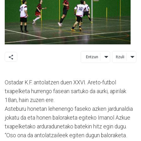
Entzun
Itzuli
Ostadar K.F. antolatzen duen XXVI. Areto-futbol
txapelketa hurrengo fasean sartuko da aurki, apirilak
18an, hain zuzen ere.
Asteburu honetan lehenengo faseko azken jardunaldia
jokatu da eta honen baloraketa egiteko Imanol Azkue
txapelketako arduradunetako batekin hitz egin dugu.
“Oso ona da antolatzaileek egiten dugun baloraketa.