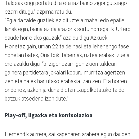
Taldeak ongi portatu dira eta iaz baino zigor gutxiago
ezarri ditugu,” azpimarratu du.
“Egia da talde guztiek ez dituztela mahai edo epaile
lanak egin, baina ez da arazorik sortu horregatik. Urtero
daude horrelako gauzak,” azaldu digu Azkuek.
Honetaz gain, urrian 22 talde hasi eta lehenengo fase
honetan batek, Oria txiki tabernak, uztea erabaki zuela
ere azaldu digu, “bi zigor ezarri genizkion taldeari,
gainera partidetara jokalari kopuru murritza agertzen
zen eta haiek hartutako erabakia izan zen. Eta horren
ondorioz, azken jardunaldietan txapelketatako talde
batzuk atsedena izan dute.”
Play-off, ligaxka eta kontsolazioa
Hemendik aurrera, sailkapenaren arabera egun dauden