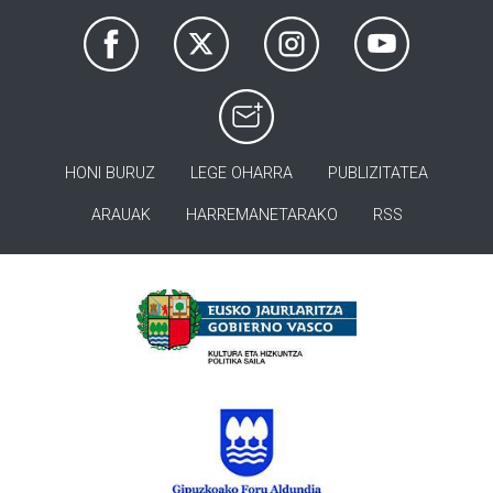
HONI BURUZ
LEGE OHARRA
PUBLIZITATEA
ARAUAK
HARREMANETARAKO
RSS