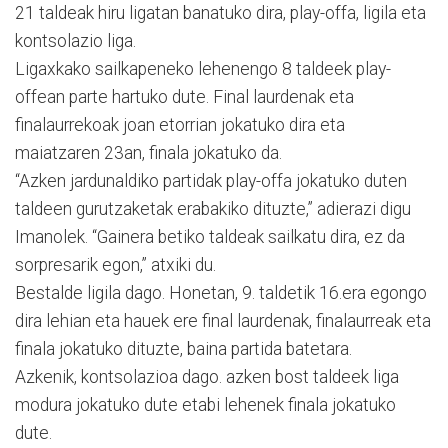
21 taldeak hiru ligatan banatuko dira, play-offa, ligila eta
kontsolazio liga.
Ligaxkako sailkapeneko lehenengo 8 taldeek play-
offean parte hartuko dute. Final laurdenak eta
finalaurrekoak joan etorrian jokatuko dira eta
maiatzaren 23an, finala jokatuko da.
“Azken jardunaldiko partidak play-offa jokatuko duten
taldeen gurutzaketak erabakiko dituzte,” adierazi digu
Imanolek. “Gainera betiko taldeak sailkatu dira, ez da
sorpresarik egon,” atxiki du.
Bestalde ligila dago. Honetan, 9. taldetik 16.era egongo
dira lehian eta hauek ere final laurdenak, finalaurreak eta
finala jokatuko dituzte, baina partida batetara.
Azkenik, kontsolazioa dago. azken bost taldeek liga
modura jokatuko dute etabi lehenek finala jokatuko
dute.