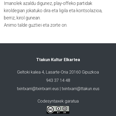
Imanolek azaldu digunez, play-offeko partidak
kiroldegian jokatuko dira eta ligila eta kontsolazioa,
berriz, kirol gunean.
Animo talde guztiei eta zorte on.
Ttakun Kultur Elkartea
Geltoki kalea 4, Lasarte-Oria 20160 Gipuzkoa
943 37 14 48
txintxarri@txintxarri.eus | txintxarri@ttakun.eus
Codesyntaxek garatua