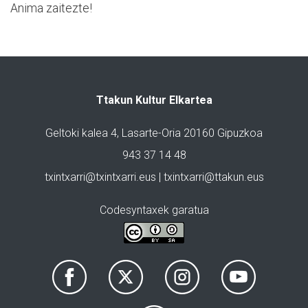
Anima zaitezte!
Ttakun Kultur Elkartea
Geltoki kalea 4, Lasarte-Oria 20160 Gipuzkoa
943 37 14 48
txintxarri@txintxarri.eus | txintxarri@ttakun.eus
Codesyntaxek garatua