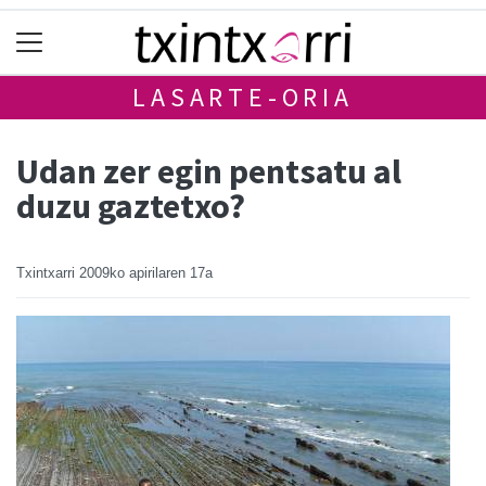
LASARTE-ORIA
Udan zer egin pentsatu al
duzu gaztetxo?
Txintxarri
2009ko apirilaren 17a