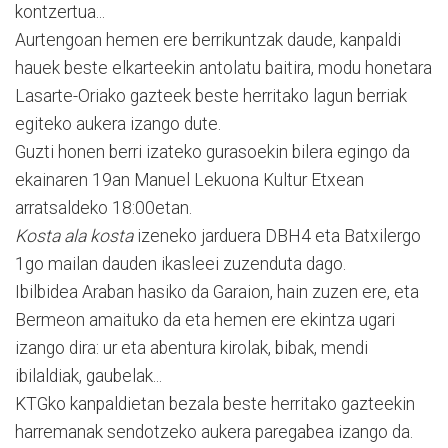
kontzertua...
Aurtengoan hemen ere berrikuntzak daude, kanpaldi
hauek beste elkarteekin antolatu baitira, modu honetara
Lasarte-Oriako gazteek beste herritako lagun berriak
egiteko aukera izango dute.
Guzti honen berri izateko gurasoekin bilera egingo da
ekainaren 19an Manuel Lekuona Kultur Etxean
arratsaldeko 18:00etan.
Kosta ala kosta
izeneko jarduera DBH4 eta Batxilergo
1go mailan dauden ikasleei zuzenduta dago.
Ibilbidea Araban hasiko da Garaion, hain zuzen ere, eta
Bermeon amaituko da eta hemen ere ekintza ugari
izango dira: ur eta abentura kirolak, bibak, mendi
ibilaldiak, gaubelak...
KTGko kanpaldietan bezala beste herritako gazteekin
harremanak sendotzeko aukera paregabea izango da.