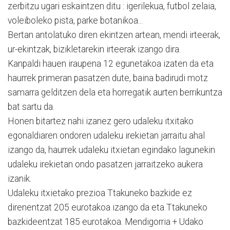
zerbitzu ugari eskaintzen ditu : igerilekua, futbol zelaia,
voleiboleko pista, parke botanikoa...
Bertan antolatuko diren ekintzen artean, mendi irteerak,
ur-ekintzak, bizikletarekin irteerak izango dira.
Kanpaldi hauen iraupena 12 egunetakoa izaten da eta
haurrek primeran pasatzen dute, baina badirudi motz
samarra gelditzen dela eta horregatik aurten berrikuntza
bat sartu da.
Honen bitartez nahi izanez gero udaleku itxitako
egonaldiaren ondoren udaleku irekietan jarraitu ahal
izango da, haurrek udaleku itxietan egindako lagunekin
udaleku irekietan ondo pasatzen jarraitzeko aukera
izanik.
Udaleku itxietako prezioa Ttakuneko bazkide ez
direnentzat 205 eurotakoa izango da eta Ttakuneko
bazkideentzat 185 eurotakoa. Mendigorria + Udako