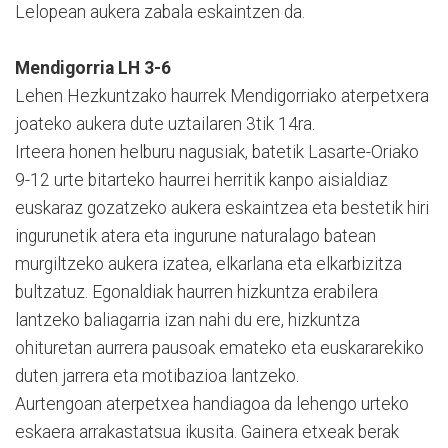
Lelopean aukera zabala eskaintzen da.
Mendigorria LH 3-6
Lehen Hezkuntzako haurrek Mendigorriako aterpetxera
joateko aukera dute uztailaren 3tik 14ra.
Irteera honen helburu nagusiak, batetik Lasarte-Oriako
9-12 urte bitarteko haurrei herritik kanpo aisialdiaz
euskaraz gozatzeko aukera eskaintzea eta bestetik hiri
ingurunetik atera eta ingurune naturalago batean
murgiltzeko aukera izatea, elkarlana eta elkarbizitza
bultzatuz. Egonaldiak haurren hizkuntza erabilera
lantzeko baliagarria izan nahi du ere, hizkuntza
ohituretan aurrera pausoak emateko eta euskararekiko
duten jarrera eta motibazioa lantzeko.
Aurtengoan aterpetxea handiagoa da lehengo urteko
eskaera arrakastatsua ikusita. Gainera etxeak berak