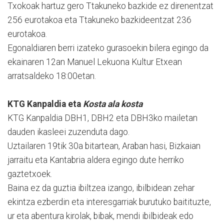
Txokoak hartuz gero Ttakuneko bazkide ez direnentzat
256 eurotakoa eta Ttakuneko bazkideentzat 236
eurotakoa.
Egonaldiaren berri izateko gurasoekin bilera egingo da
ekainaren 12an Manuel Lekuona Kultur Etxean
arratsaldeko 18:00etan.
KTG Kanpaldia eta
Kosta ala kosta
KTG Kanpaldia DBH1, DBH2 eta DBH3ko mailetan
dauden ikasleei zuzenduta dago.
Uztailaren 19tik 30a bitartean, Araban hasi, Bizkaian
jarraitu eta Kantabria aldera egingo dute herriko
gaztetxoek.
Baina ez da guztia ibiltzea izango, ibilbidean zehar
ekintza ezberdin eta interesgarriak burutuko baitituzte,
ur eta abentura kirolak, bibak, mendi ibilbideak edo