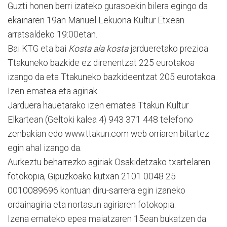
Guzti honen berri izateko gurasoekin bilera egingo da
ekainaren 19an Manuel Lekuona Kultur Etxean
arratsaldeko 19:00etan.
Bai KTG eta bai
Kosta ala kosta
jardueretako prezioa
Ttakuneko bazkide ez direnentzat 225 eurotakoa
izango da eta Ttakuneko bazkideentzat 205 eurotakoa.
Izen ematea eta agiriak
Jarduera hauetarako izen ematea Ttakun Kultur
Elkartean (Geltoki kalea 4) 943 371 448 telefono
zenbakian edo www.ttakun.com web orriaren bitartez
egin ahal izango da.
Aurkeztu beharrezko agiriak Osakidetzako txartelaren
fotokopia, Gipuzkoako kutxan 2101 0048 25
0010089696 kontuan diru-sarrera egin izaneko
ordainagiria eta nortasun agiriaren fotokopia.
Izena emateko epea maiatzaren 15ean bukatzen da.