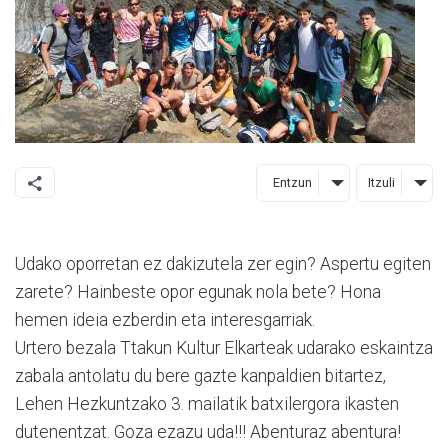
Entzun
Itzuli
Udako oporretan ez dakizutela zer egin? Aspertu egiten
zarete? Hainbeste opor egunak nola bete? Hona
hemen ideia ezberdin eta interesgarriak.
Urtero bezala Ttakun Kultur Elkarteak udarako eskaintza
zabala antolatu du bere gazte kanpaldien bitartez,
Lehen Hezkuntzako 3. mailatik batxilergora ikasten
dutenentzat. Goza ezazu uda!!! Abenturaz abentura!