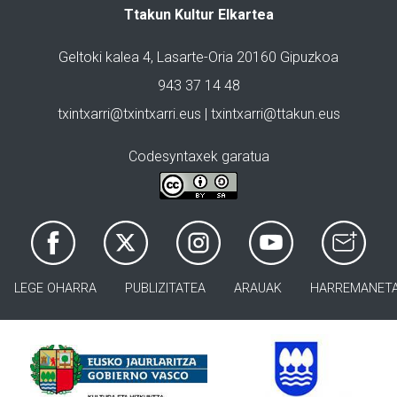
Ttakun Kultur Elkartea
Geltoki kalea 4, Lasarte-Oria 20160 Gipuzkoa
943 37 14 48
txintxarri@txintxarri.eus | txintxarri@ttakun.eus
Codesyntaxek garatua
LEGE OHARRA
PUBLIZITATEA
ARAUAK
HARREMANET