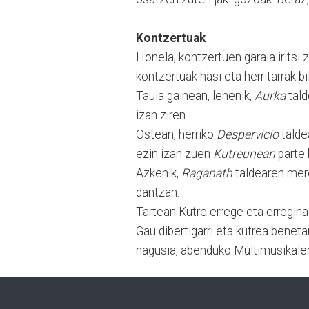
Kontzertuak
Honela, kontzertuen garaia iritsi 
kontzertuak hasi eta herritarrak bi
Taula gainean, lehenik,
Aurka
tald
izan ziren.
Ostean, herriko
Despervicio
talde
ezin izan zuen
Kutreunean
parte 
Azkenik,
Raganath
taldearen mere
dantzan.
Tartean Kutre errege eta erregina
Gau dibertigarri eta kutrea benet
nagusia, abenduko Multimusikalera