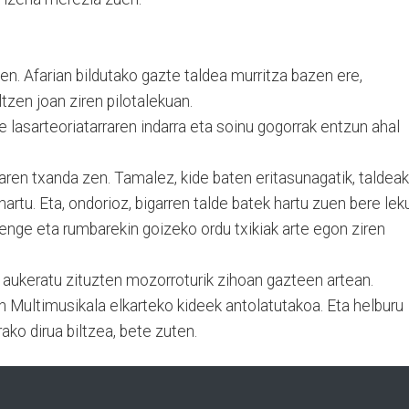
zen. Afarian bildutako gazte taldea murritza bazen ere,
ltzen joan ziren pilotalekuan.
e lasarteoriatarraren indarra eta soinu gogorrak entzun ahal
aren txanda zen. Tamalez, kide baten eritasunagatik, taldeak
hartu. Eta, ondorioz, bigarren talde batek hartu zuen bere lek
nge eta rumbarekin goizeko ordu txikiak arte egon ziren
 aukeratu zituzten mozorroturik zihoan gazteen artean.
an Multimusikala elkarteko kideek antolatutakoa. Eta helburu
ko dirua biltzea, bete zuten.