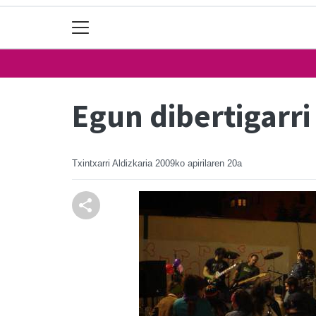
Egun dibertigarri
Txintxarri Aldizkaria
2009ko apirilaren 20a