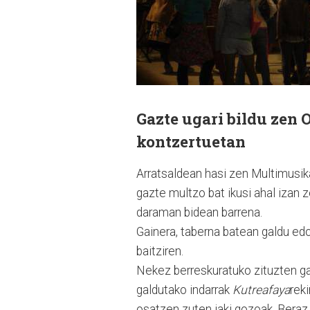
Gazte ugari bildu zen 
kontzertuetan
Arratsaldean hasi zen Multimusik
gazte multzo bat ikusi ahal izan z
daraman bidean barrena.
Gainera, taberna batean galdu edo 
baitziren.
Nekez berreskuratuko zituzten ga
galdutako indarrak
Kutreafaya
rek
osatzen zuten jaki gozoak. Beraz