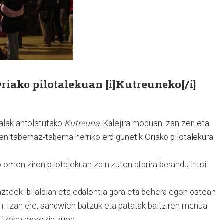
Oriako pilotalekuan [i]Kutreuneko[/i]
alak antolatutako
Kutreuna
. Kalejira moduan izan zen eta
en tabernaz-taberna herriko erdigunetik Oriako pilotalekura
omen ziren pilotalekuan zain zuten afarira berandu iritsi
zteek ibilaldian eta edalontia gora eta behera egon ostean
in. Izan ere, sandwich batzuk eta patatak baitziren menua
, izena merezia zuen.