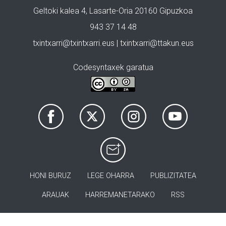
Geltoki kalea 4, Lasarte-Oria 20160 Gipuzkoa
943 37 14 48
txintxarri@txintxarri.eus | txintxarri@ttakun.eus
Codesyntaxek garatua
HONI BURUZ
LEGE OHARRA
PUBLIZITATEA
ARAUAK
HARREMANETARAKO
RSS