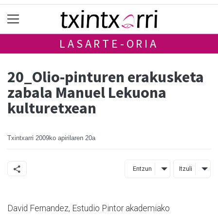
LASARTE-ORIA
20_Olio-pinturen erakusketa
zabala Manuel Lekuona
kulturetxean
Txintxarri
2009ko apirilaren 20a
Entzun
Itzuli
David Fernandez, Estudio Pintor akademiako