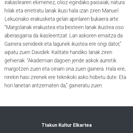
irakaslearen ekimenez, olioz egindako paisaiak, natura
hilak eta erretratu lanak ikusi hala izan ziren Manuel
Lekuonako erakusketa gelan apirilaren bukaera arte.
“Margolanak erakustea eta besteen lanak ikustea oso
aberasgarria da ikasleentzat. Lan askoren emaitza da.
Gainera senideek eta lagunek ikustea ere ongi dator,”
aipatu zuen Davidek. Kalitate handiko lanak ziren
gehienak. “Akademian dagoen jende askok aurretik
margotzen zuen eta oinarri ona zuen gainera. Hala ere,
nirekin hasi zirenek ere teknikoki asko hobetu dute. Eta
hori lanetan antzematen da,” gaineratu zuen.
Ttakun Kultur Elkartea