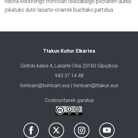
hasita Mitxelingo frontoian Idiazabalgo pilotarien aurka
jokatuko dute lasarte-oriarrek bueltako partidua.
Ttakun Kultur Elkartea
Geltoki kalea 4, Lasarte-Oria 20160 Gipuzkoa
943 37 14 48
txintxarri@txintxarri.eus | txintxarri@ttakun.eus
Codesyntaxek garatua