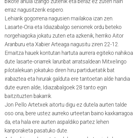
bikote ahula izango zutenik eta beraz ez zuten hain
erraz nagusitzerik espero.
Lehiarik gogorrena nagusien mailakoa izan zen.
Lasarte-Oria eta Idiazabalgo seniorrek ordu beteko
norgehiagoka jokatu zuten eta azkenik, herriko Aitor
Aranburu eta Xabier Arteaga nagusitu ziren 22-12.
Emaitza hauek kontutan hartuta aurrera egiteko nahikoa
dute lasarte-oriarrek larunbat arratsaldean Mitxelingo
pilotalekuan jokatuko diren hiru partiduetatik bat
irabaztea eta hirurak galduta ere tantoetan alde handia
dute euren alde, Idiazabalgoek 28 tanto egin
baitzituzten bakarrik.
Jon Pello Artetxek aitortu digu ez dutela aurten talde
oso ona, bere ustez aurreko urteetan baino kaxkarragoa
da, eta hala ere aurten aspaldiko partez lehen
kanporaketa pasatuko dute.