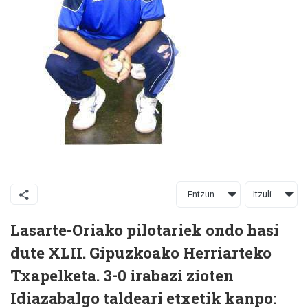
Entzun
Itzuli
Lasarte-Oriako pilotariek ondo hasi
dute XLII. Gipuzkoako Herriarteko
Txapelketa. 3-0 irabazi zioten
Idiazabalgo taldeari etxetik kanpo: