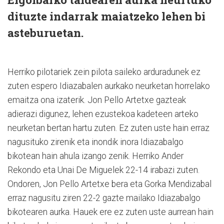
dituzte indarrak maiatzeko lehen bi
asteburuetan.
Herriko pilotariek zein pilota saileko arduradunek ez
zuten espero Idiazabalen aurkako neurketan horrelako
emaitza ona izaterik. Jon Pello Artetxe gazteak
adierazi digunez, lehen ezustekoa kadeteen arteko
neurketan bertan hartu zuten. Ez zuten uste hain erraz
nagusituko zirenik eta inondik inora Idiazabalgo
bikotean hain ahula izango zenik. Herriko Ander
Rekondo eta Unai De Miguelek 22-14 irabazi zuten.
Ondoren, Jon Pello Artetxe bera eta Gorka Mendizabal
erraz nagusitu ziren 22-2 gazte mailako Idiazabalgo
bikotearen aurka. Hauek ere ez zuten uste aurrean hain