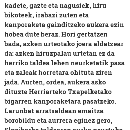
kadete, gazte eta nagusiek, hiru
bikoteek, irabazi zuten eta
kanporaketa gainditzeko aukera ezin
hobea dute beraz. Hori gertatzen
bada, azken urteotako joera aldatzear
da: azken hiruzpalau urtetan ez da
herriko taldea lehen neurketatik pasa
eta zaleak horretara ohituta ziren
jada. Aurten, ordea, aukera asko
dituzte Herriarteko Txapelketako
bigarren kanporaketara pasatzeko.
Larunbat arratsaldean emaitza
borobildu eta aurrera eginez gero,
Elgoibarko taldearen aurka neurtuko