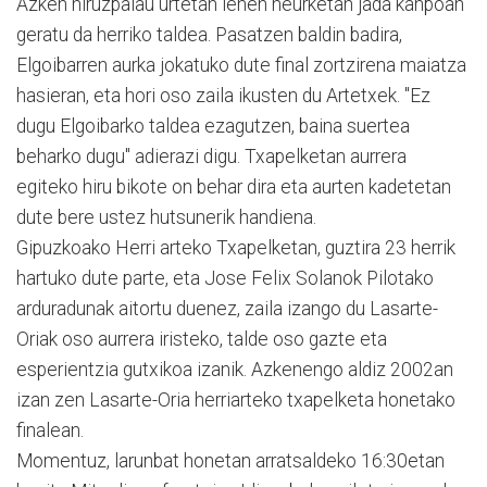
Azken hiruzpalau urtetan lehen neurketan jada kanpoan
geratu da herriko taldea. Pasatzen baldin badira,
Elgoibarren aurka jokatuko dute final zortzirena maiatza
hasieran, eta hori oso zaila ikusten du Artetxek. "Ez
dugu Elgoibarko taldea ezagutzen, baina suertea
beharko dugu" adierazi digu. Txapelketan aurrera
egiteko hiru bikote on behar dira eta aurten kadetetan
dute bere ustez hutsunerik handiena.
Gipuzkoako Herri arteko Txapelketan, guztira 23 herrik
hartuko dute parte, eta Jose Felix Solanok Pilotako
arduradunak aitortu duenez, zaila izango du Lasarte-
Oriak oso aurrera iristeko, talde oso gazte eta
esperientzia gutxikoa izanik. Azkenengo aldiz 2002an
izan zen Lasarte-Oria herriarteko txapelketa honetako
finalean.
Momentuz, larunbat honetan arratsaldeko 16:30etan