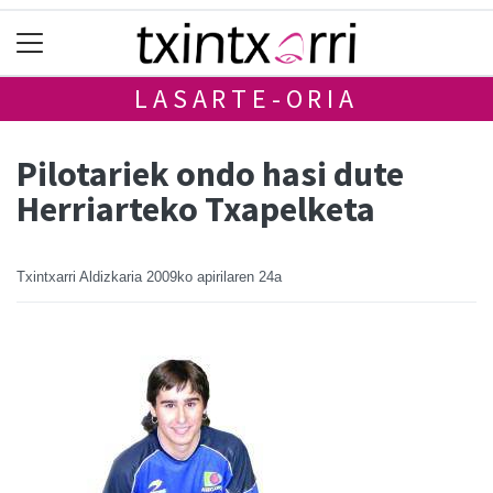
LASARTE-ORIA
Pilotariek ondo hasi dute
Herriarteko Txapelketa
Txintxarri Aldizkaria
2009ko apirilaren 24a