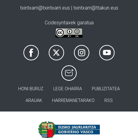
txintxarri@txintxarri.eus | txintxarri@ttakun.eus
Codesyntaxek garatua
HONI BURUZ
LEGE OHARRA
PUBLIZITATEA
ARAUAK
HARREMANETARAKO
RSS