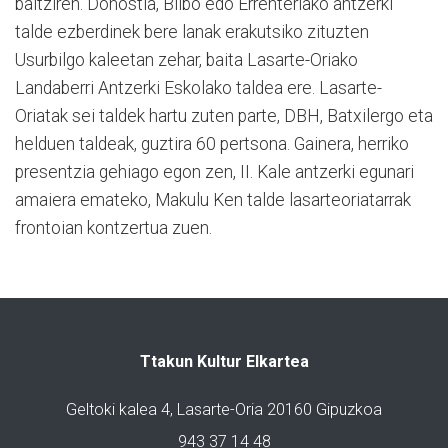
baitziren. Donostia, Bilbo edo Errenteriako antzerki
talde ezberdinek bere lanak erakutsiko zituzten
Usurbilgo kaleetan zehar, baita Lasarte-Oriako
Landaberri Antzerki Eskolako taldea ere. Lasarte-
Oriatak sei taldek hartu zuten parte, DBH, Batxilergo eta
helduen taldeak, guztira 60 pertsona. Gainera, herriko
presentzia gehiago egon zen, II. Kale antzerki egunari
amaiera emateko, Makulu Ken talde lasarteoriatarrak
frontoian kontzertua zuen.
Ttakun Kultur Elkartea
Geltoki kalea 4, Lasarte-Oria 20160 Gipuzkoa
943 37 14 48