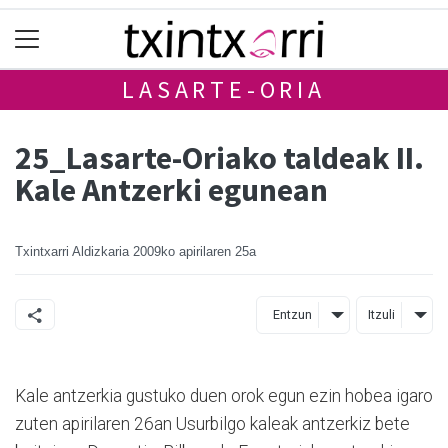
LASARTE-ORIA
25_Lasarte-Oriako taldeak II.
Kale Antzerki egunean
Txintxarri Aldizkaria
2009ko apirilaren 25a
Entzun
Itzuli
Kale antzerkia gustuko duen orok egun ezin hobea igaro
zuten apirilaren 26an Usurbilgo kaleak antzerkiz bete