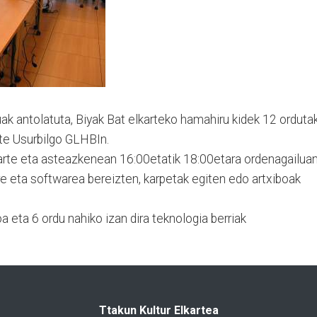
ak antolatuta, Biyak Bat elkarteko hamahiru kidek 12 orduta
ute Usurbilgo GLHBIn.
earte eta asteazkenean 16:00etatik 18:00etara ordenagailua
re eta softwarea bereizten, karpetak egiten edo artxiboak
 eta 6 ordu nahiko izan dira teknologia berriak
Ttakun Kultur Elkartea