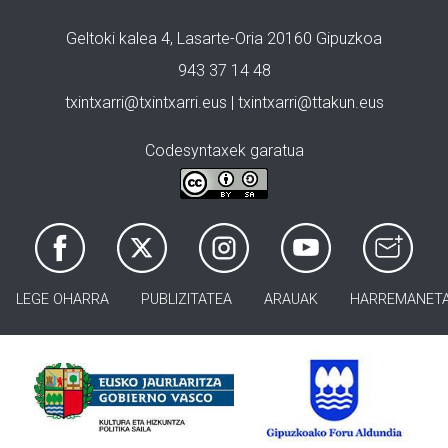
Geltoki kalea 4, Lasarte-Oria 20160 Gipuzkoa
943 37 14 48
txintxarri@txintxarri.eus | txintxarri@ttakun.eus
Codesyntaxek garatua
LEGE OHARRA
PUBLIZITATEA
ARAUAK
HARREMANET