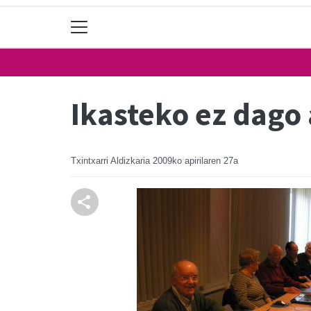
Ikasteko ez dago 
Txintxarri Aldizkaria
2009ko apirilaren 27a