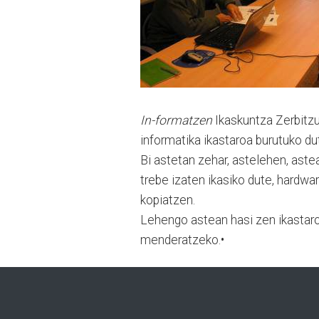
In-formatzen
Ikaskuntza Zerbitzu
informatika ikastaroa burutuko d
Bi astetan zehar, astelehen, ast
trebe izaten ikasiko dute, hardwa
kopiatzen.
Lehengo astean hasi zen ikastaroa
menderatzeko.•