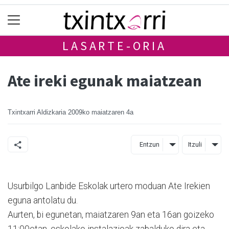
LASARTE-ORIA
Ate ireki egunak maiatzean
Txintxarri Aldizkaria
2009ko maiatzaren 4a
Entzun
Itzuli
Usurbilgo Lanbide Eskolak urtero moduan Ate Irekien
eguna antolatu du.
Aurten, bi egunetan, maiatzaren 9an eta 16an goizeko
11:00etan, eskolako instalazioak zabalduko dira eta