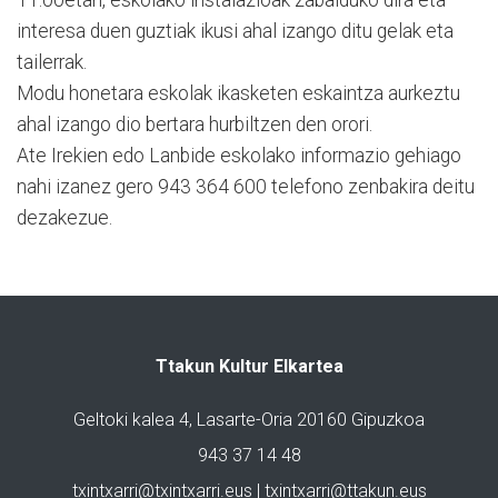
interesa duen guztiak ikusi ahal izango ditu gelak eta
tailerrak.
Modu honetara eskolak ikasketen eskaintza aurkeztu
ahal izango dio bertara hurbiltzen den orori.
Ate Irekien edo Lanbide eskolako informazio gehiago
nahi izanez gero 943 364 600 telefono zenbakira deitu
dezakezue.
Ttakun Kultur Elkartea
Geltoki kalea 4, Lasarte-Oria 20160 Gipuzkoa
943 37 14 48
txintxarri@txintxarri.eus | txintxarri@ttakun.eus