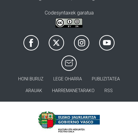
Codesyntaxek garatua
HONI BURUZ
LEGE OHARRA
PUBLIZITATEA
ARAUAK
HARREMANETARAKO
RSS