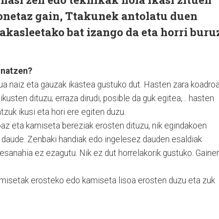
honetaz gain, Ttakunek antolatu duen
akasleetako bat izango da eta horri buru
inatzen?
tua naiz eta gauzak ikastea gustuko dut. Hasten zara koadro
kusten dituzu; erraza dirudi, posible da guk egitea,... hasten
tzuk ikusi eta hori ere egiten duzu.
oaz eta kamiseta bereziak erosten dituzu, nik egindakoen
 daude. Zenbaki handiak edo ingelesez dauden esaldiak
sanahia ez ezagutu. Nik ez dut horrelakorik gustuko. Gaine
amisetak erosteko edo kamiseta lisoa erosten duzu eta zuk