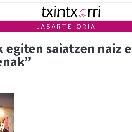
LASARTE-ORIA
 egiten saiatzen naiz 
tenak”