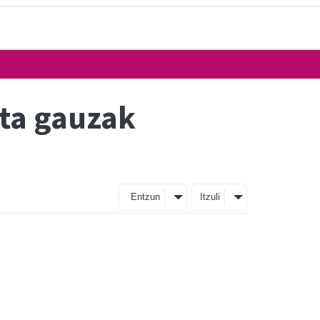
eta gauzak
Entzun
Itzuli