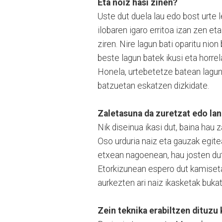
Eta noiz hasi zinen?
Uste dut duela lau edo bost urte 
ilobaren igaro erritoa izan zen eta
ziren. Nire lagun bati oparitu nio
beste lagun batek ikusi eta horrel
Honela, urtebetetze batean lagun 
batzuetan eskatzen dizkidate.
Zaletasuna da zuretzat edo la
Nik diseinua ikasi dut, baina hau 
Oso urduria naiz eta gauzak egite
etxean nagoenean, hau josten dut
Etorkizunean espero dut kamiseta 
aurkezten ari naiz ikasketak buka
Zein teknika erabiltzen dituzu