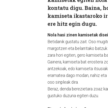
kontatu digu. Baina, 
kamiseta ikastaroko ir
ere hitz egin dugu.
Nola hasi zinen kamisetak dise
Betidanik gustatu zait. Oso mugi
margotzen eta belarritako batzuk i
zara hori egiten, gero kamiseta ba
Gainera, kamiseta bat erostera z
antzekoak, edo kamiseta itsusiak
eramatea dago modan, nahiz eta e
oso sinpleak dira.
Beraz, denda berezietara zoaz k
gustuko duzuna egiten duzu.