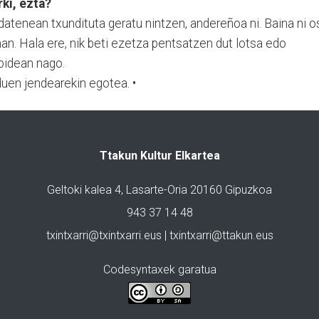
rki, ezta?
idatenean txundituta geratu nintzen, andereñoa ni. Baina ni 
man. Hala ere, nik beti ezetza pentsatzen dut lotsa edo
bidean nago.
 duen jendearekin egotea. •
Ttakun Kultur Elkartea
Geltoki kalea 4, Lasarte-Oria 20160 Gipuzkoa
943 37 14 48
txintxarri@txintxarri.eus | txintxarri@ttakun.eus
Codesyntaxek garatua