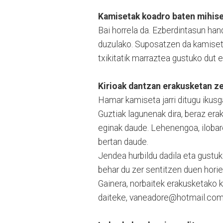
Kamisetak koadro baten mihise
Bai horrela da. Ezberdintasun hand
duzulako. Suposatzen da kamisetak
txikitatik marraztea gustuko dut e
Kirioak dantzan erakusketan ze
Hamar kamiseta jarri ditugu ikusg
Guztiak lagunenak dira, beraz era
eginak daude. Lehenengoa, ilobar
bertan daude.
Jendea hurbildu dadila eta gustuk
behar du zer sentitzen duen horie
Gainera, norbaitek erakusketako k
daiteke, vaneadore@hotmail.com,