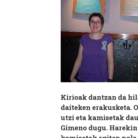
Kirioak dantzan da hil
daiteken erakusketa. 
utzi eta kamisetak da
Gimeno dugu. Harekin s
kamisetak egiten nola 