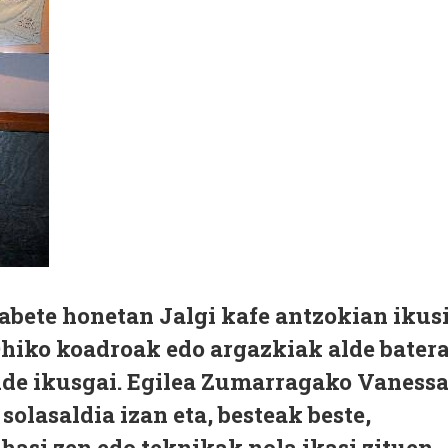
abete honetan Jalgi kafe antzokian ikus
Ohiko koadroak edo argazkiak alde bater
ude ikusgai. Egilea Zumarragako Vaness
olasaldia izan eta, besteak beste,
hasi zen edo teknikak nola ikasi zituen