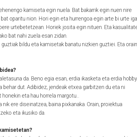
lehenengo kamiseta egin nuela. Bat bakarrik egin nuen nire
 bat oparitu nion. Hori egin eta hurrengoa egin arte bi urte ig
n bere urtebetetzean. Horiek josita egin nituen. Eta kasualitat
ako bat nahi zuela esan zidan.
guztiak bildu eta kamisetak banatu nizkien guztiei. Eta orai
nbidea?
zaletasuna da. Beno egia esan, erdia ikasketa eta erdia hobby
a behar dut. Adibidez, jendeak etxea garbitzen du eta ni
 honekin eta hau horrela margotu...
nik ere diseinatzea, baina pixkanaka. Orain, proiektua
tzeko eta ikusiko da.
 kamisetetan?