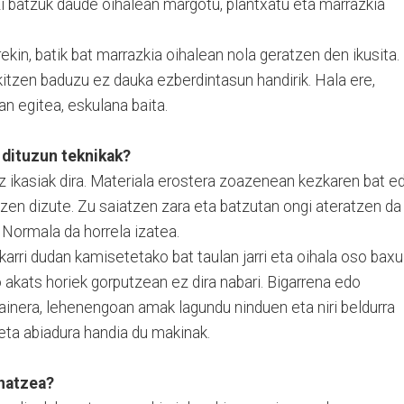
zi batzuk daude oihalean margotu, plantxatu eta marrazkia
rekin, batik bat marrazkia oihalean nola geratzen den ikusita.
kitzen baduzu ez dauka ezberdintasun handirik. Hala ere,
an egitea, eskulana baita.
n dituzun teknikak?
buz ikasiak dira. Materiala erostera zoazenean kezkaren bat e
tzen dizute. Zu saiatzen zara eta batzutan ongi ateratzen da
 Normala da horrela izatea.
arri dudan kamisetetako bat taulan jarri eta oihala oso baxu
o akats horiek gorputzean ez dira nabari. Bigarrena edo
ainera, lehenengoan amak lagundu ninduen eta niri beldurra
ta abiadura handia du makinak.
inatzea?