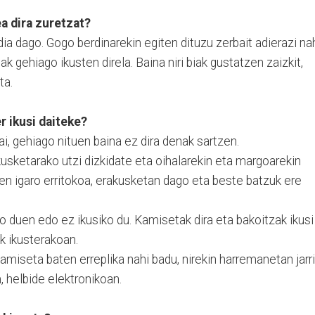
a dira zuretzat?
ia dago. Gogo berdinarekin egiten dituzu zerbait adierazi na
 gehiago ikusten direla. Baina niri biak gustatzen zaizkit,
ta.
r ikusi daiteke?
ai, gehiago nituen baina ez dira denak sartzen.
kusketarako utzi dizkidate eta oihalarekin eta margoarekin
en igaro erritokoa, erakusketan dago eta beste batzuk ere
o duen edo ez ikusiko du. Kamisetak dira eta bakoitzak ikusi
k ikusterakoan.
amiseta baten erreplika nahi badu, nirekin harremanetan jarri
 helbide elektronikoan.