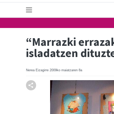
“Marrazki errazak
isladatzen dituz
Nerea Eizagirre
2009ko maiatzaren 8a