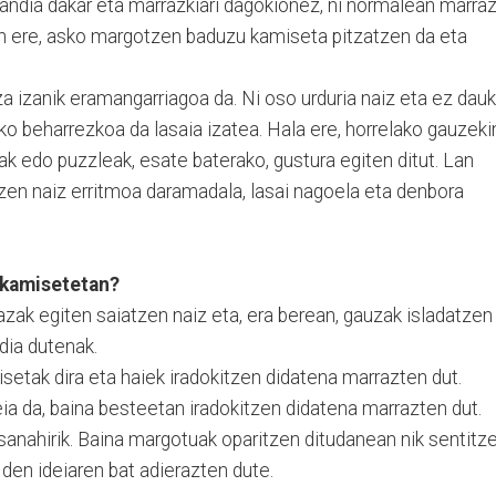
andia dakar eta marrazkiari dagokionez, ni normalean marraz
zan ere, asko margotzen baduzu kamiseta pitzatzen da eta
a izanik eramangarriagoa da. Ni oso urduria naiz eta ez dauk
ko beharrezkoa da lasaia izatea. Hala ere, horrelako gauzeki
ak edo puzzleak, esate baterako, gustura egiten ditut. Lan
zen naiz erritmoa daramadala, lasai nagoela eta denbora
 kamisetetan?
azak egiten saiatzen naiz eta, era berean, gauzak isladatzen
dia dutenak.
etak dira eta haiek iradokitzen didatena marrazten dut.
eia da, baina besteetan iradokitzen didatena marrazten dut.
sanahirik. Baina margotuak oparitzen ditudanean nik sentitz
den ideiaren bat adierazten dute.