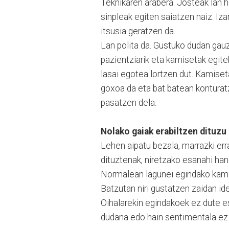
Teknikaren arabera. Josteak lan h
sinpleak egiten saiatzen naiz. I
itsusia geratzen da.
Lan polita da. Gustuko dudan gauz
pazientziarik eta kamisetak egite
lasai egotea lortzen dut. Kamiset
goxoa da eta bat batean konturat
pasatzen dela.
Nolako gaiak erabiltzen dituzu
Lehen aipatu bezala, marrazki err
dituztenak, niretzako esanahi han
Normalean lagunei egindako kamis
Batzutan niri gustatzen zaidan id
Oihalarekin egindakoek ez dute e
dudana edo hain sentimentala ez 