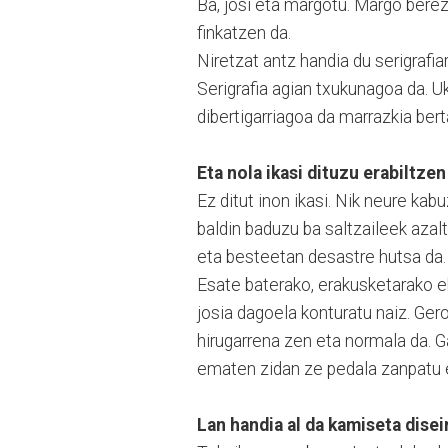
Ba, josi eta margotu. Margo bere
finkatzen da.
Niretzat antz handia du serigrafia
Serigrafia agian txukunagoa da. U
dibertigarriagoa da marrazkia bert
Eta nola ikasi dituzu erabiltze
Ez ditut inon ikasi. Nik neure ka
baldin baduzu ba saltzaileek azal
eta besteetan desastre hutsa da.
Esate baterako, erakusketarako ek
josia dagoela konturatu naiz. Ger
hirugarrena zen eta normala da. G
ematen zidan ze pedala zanpatu e
Lan handia al da kamiseta dise