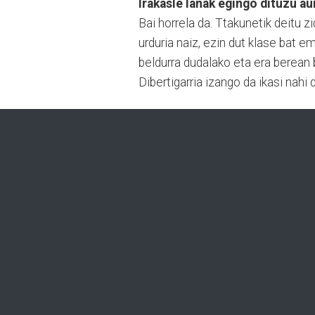
Irakasle lanak egingo dituzu au
Bai horrela da. Ttakunetik deitu z
urduria naiz, ezin dut klase bat e
beldurra dudalako eta era berean 
Dibertigarria izango da ikasi nahi