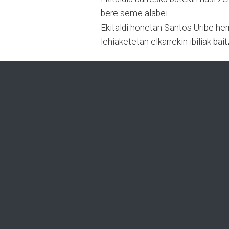
bere seme alabei.
Ekitaldi honetan Santos Uribe herr
lehiaketetan elkarrekin ibiliak bait