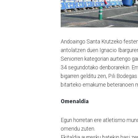
Andoaingo Santa Krutzeko festen 
antolatzen duen Ignacio Ibargure
Seniorren kategorian aurtengo gar
34 segundotako denborarekin. Em
bigarren gelditu zen, Pili Bodega
bitarteko emakume beteranoen mail
Omenaldia
Egun horretan ere atletismo mund
omendu zuten.
Ekitaldia aurresku batekin hasi z