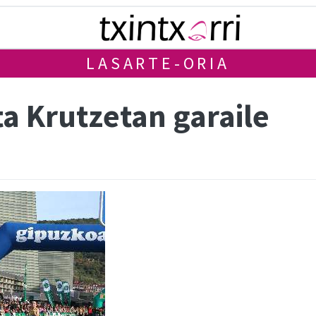
LASARTE-ORIA
a Krutzetan garaile