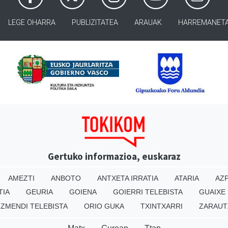
LEGE OHARRA
PUBLIZITATEA
ARAUAK
HARREMANET
Gertuko informazioa, euskaraz
AMEZTI
ANBOTO
ANTXETA IRRATIA
ATARIA
AZP
TIA
GEURIA
GOIENA
GOIERRI TELEBISTA
GUAIXE
IZMENDI TELEBISTA
ORIO GUKA
TXINTXARRI
ZARAUT