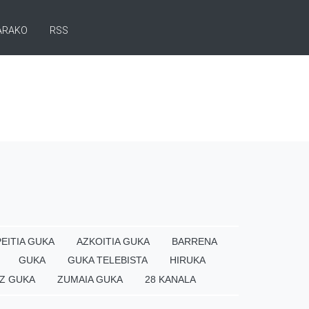
ARAKO
RSS
EITIA GUKA
AZKOITIA GUKA
BARRENA
GUKA
GUKA TELEBISTA
HIRUKA
Z GUKA
ZUMAIA GUKA
28 KANALA