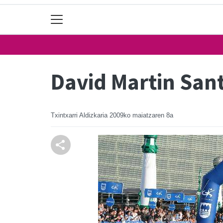
David Martin Sant
Txintxarri Aldizkaria
2009ko maiatzaren 8a