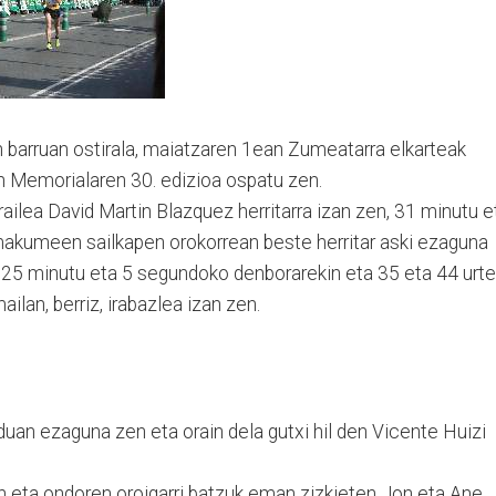
barruan ostirala, maiatzaren 1ean Zumeatarra elkarteak
n Memorialaren 30. edizioa ospatu zen.
ailea David Martin Blazquez herritarra izan zen, 31 minutu e
akumeen sailkapen orokorrean beste herritar aski ezaguna
s 25 minutu eta 5 segundoko denborarekin eta 35 eta 44 urte
an, berriz, irabazlea izan zen.
uan ezaguna zen eta orain dela gutxi hil den Vicente Huizi
en eta ondoren oroigarri batzuk eman zizkieten Jon eta Ane