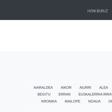
HONI BURUZ
AIARALDEA
AIKOR
AIURRI
ALEA
BEGITU
ERRAN
EUSKALERRIA IRRA
KRONIKA
MAILOPE
NOAUA
O