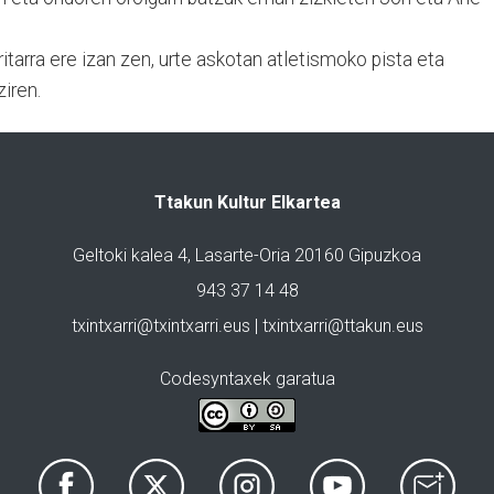
itarra ere izan zen, urte askotan atletismoko pista eta
ziren.
Ttakun Kultur Elkartea
Geltoki kalea 4, Lasarte-Oria 20160 Gipuzkoa
943 37 14 48
txintxarri@txintxarri.eus | txintxarri@ttakun.eus
Codesyntaxek garatua