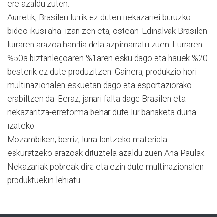
ere azaldu zuten.
Aurretik, Brasilen lurrik ez duten nekazariei buruzko
bideo ikusi ahal izan zen eta, ostean, Edinalvak Brasilen
lurraren arazoa handia dela azpimarratu zuen. Lurraren
%50a biztanlegoaren %1aren esku dago eta hauek %20
besterik ez dute produzitzen. Gainera, produkzio hori
multinazionalen eskuetan dago eta esportaziorako
erabiltzen da. Beraz, janari falta dago Brasilen eta
nekazaritza-erreforma behar dute lur banaketa duina
izateko.
Mozambiken, berriz, lurra lantzeko materiala
eskuratzeko arazoak dituztela azaldu zuen Ana Paulak.
Nekazariak pobreak dira eta ezin dute multinazionalen
produktuekin lehiatu.