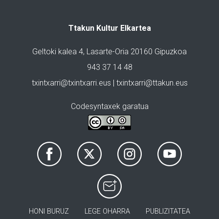
Ttakun Kultur Elkartea
Geltoki kalea 4, Lasarte-Oria 20160 Gipuzkoa
943 37 14 48
txintxarri@txintxarri.eus | txintxarri@ttakun.eus
Codesyntaxek garatua
HONI BURUZ
LEGE OHARRA
PUBLIZITATEA