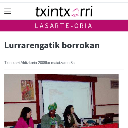
LASARTE-ORIA
Lurrarengatik borrokan
Txintxarri Aldizkaria
2009ko maiatzaren 8a