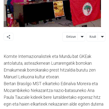
Entzun
Itzuli
Komite Internazionalistek eta Mundu bat GKEak
antolatuta, asteazkenean Lurrarengatik borrokan.
Emakumeak borrokarako prest hitzaldia burutu zen
Manuel Lekuona kultur etxean.
Bertan Brasilgo MST elkarteko Edinalva Moreira eta
Mozambikeko Nekazaritza nazio-batasuneko Ana
Paula Taucale kideek bere lurraldeetako egoeraz hitz
egin eta haien elkarteek nekazarien alde egiten dutena