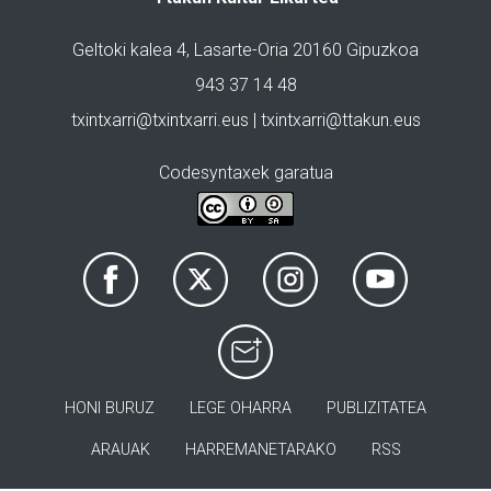
Geltoki kalea 4, Lasarte-Oria 20160 Gipuzkoa
943 37 14 48
txintxarri@txintxarri.eus | txintxarri@ttakun.eus
Codesyntaxek garatua
HONI BURUZ
LEGE OHARRA
PUBLIZITATEA
ARAUAK
HARREMANETARAKO
RSS