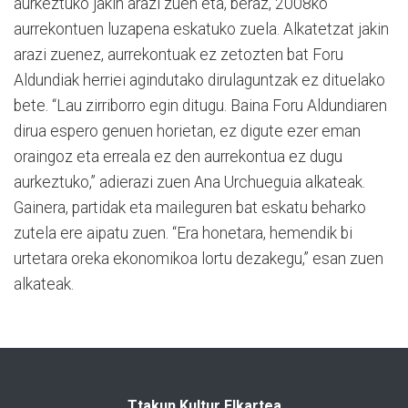
aurkeztuko jakin arazi zuen eta, beraz, 2008ko
aurrekontuen luzapena eskatuko zuela. Alkatetzat jakin
arazi zuenez, aurrekontuak ez zetozten bat Foru
Aldundiak herriei agindutako dirulaguntzak ez dituelako
bete. “Lau zirriborro egin ditugu. Baina Foru Aldundiaren
dirua espero genuen horietan, ez digute ezer eman
oraingoz eta erreala ez den aurrekontua ez dugu
aurkeztuko,” adierazi zuen Ana Urchueguia alkateak.
Gainera, partidak eta maileguren bat eskatu beharko
zutela ere aipatu zuen. “Era honetara, hemendik bi
urtetara oreka ekonomikoa lortu dezakegu,” esan zuen
alkateak.
Ttakun Kultur Elkartea