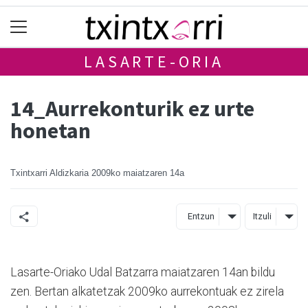
LASARTE-ORIA
14_Aurrekonturik ez urte
honetan
Txintxarri Aldizkaria
2009ko maiatzaren 14a
Entzun
Itzuli
Lasarte-Oriako Udal Batzarra maiatzaren 14an bildu
zen. Bertan alkatetzak 2009ko aurrekontuak ez zirela