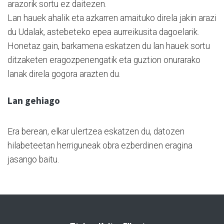
arazorik sortu ez daitezen.
Lan hauek ahalik eta azkarren amaituko direla jakin arazi
du Udalak, astebeteko epea aurreikusita dagoelarik.
Honetaz gain, barkamena eskatzen du lan hauek sortu
ditzaketen eragozpenengatik eta guztion onurarako
lanak direla gogora arazten du.
Lan gehiago
Era berean, elkar ulertzea eskatzen du, datozen
hilabeteetan herriguneak obra ezberdinen eragina
jasango baitu.