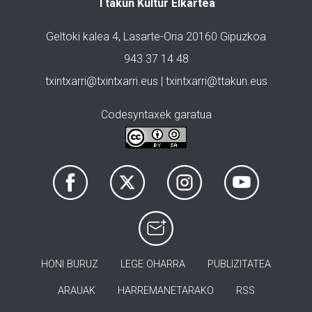
Ttakun Kultur Elkartea
Geltoki kalea 4, Lasarte-Oria 20160 Gipuzkoa
943 37 14 48
txintxarri@txintxarri.eus | txintxarri@ttakun.eus
Codesyntaxek garatua
HONI BURUZ
LEGE OHARRA
PUBLIZITATEA
ARAUAK
HARREMANETARAKO
RSS