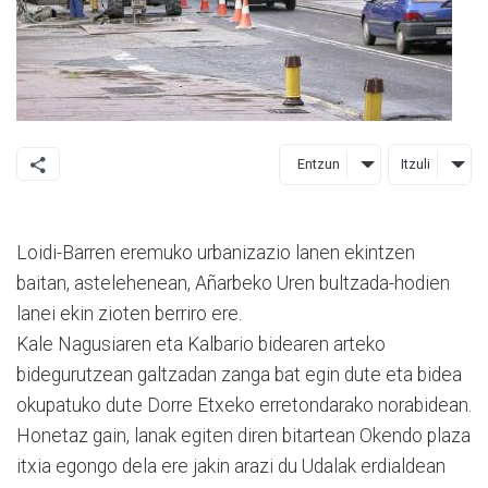
Entzun
Itzuli
Loidi-Barren eremuko urbanizazio lanen ekintzen
baitan, astelehenean, Añarbeko Uren bultzada-hodien
lanei ekin zioten berriro ere.
Kale Nagusiaren eta Kalbario bidearen arteko
bidegurutzean galtzadan zanga bat egin dute eta bidea
okupatuko dute Dorre Etxeko erretondarako norabidean.
Honetaz gain, lanak egiten diren bitartean Okendo plaza
itxia egongo dela ere jakin arazi du Udalak erdialdean