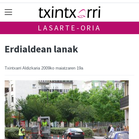
LASARTE-ORIA
Erdialdean lanak
Txintxarri Aldizkaria
2009ko maiatzaren 19a