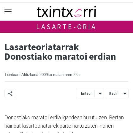
LASARTE-ORIA
Lasarteoriatarrak
Donostiako maratoi erdian
Txintxarri Aldizkaria
2009ko maiatzaren 22a
Entzun
Itzuli
Donostiako maratoi erdia igandean burutu zen. Bertan
hainbat lasarteoriatarrek parte hartu zuten, horien