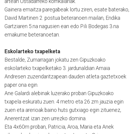
artean Ostadarreko korrikalariak.
Gainera emaitza paregabeak lortu ziren, esate baterako,
David Martinen 2. postua beteranoen mailan, Endika
Gartziaren 5.na nagusien ean edo Pili Bodegas 3.na
emakume beteranoetan.
Eskolarteko txapelketa
Bestalde, Zumarragan jokatu zen Gipuzkoako
eskolarteko txapelketako 3. jardunaldian Amaia
Andresen zuzendaritzapean dauden atleta gaztetxoek
paper ona egin.
Ane Galardi alebinak luzerako proban Gipuzkoako
txapela eskuratu zuen. 4 metro eta 26 zm jauzia egin
zuen eta arerioak baino huts gutxiago egin zituenez,
Anerentzat izan zen urrezko domina.
Eta 4x60m proban, Patricia, Aroa, Maria eta Anek