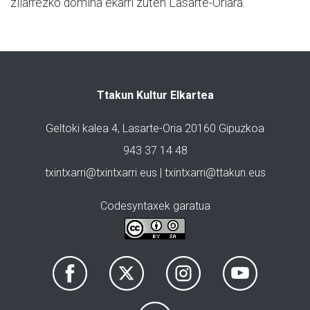
zilarrezko domina ekarri zuten Lasarte-Oriara.
Ttakun Kultur Elkartea
Geltoki kalea 4, Lasarte-Oria 20160 Gipuzkoa
943 37 14 48
txintxarri@txintxarri.eus | txintxarri@ttakun.eus
Codesyntaxek garatua