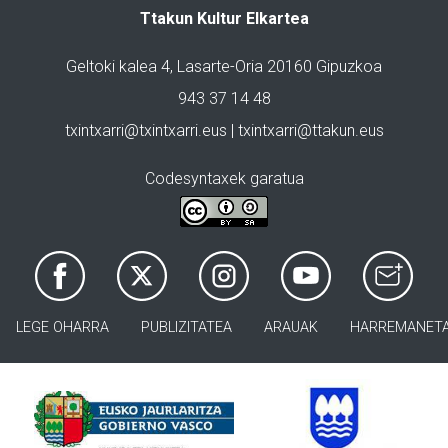
Ttakun Kultur Elkartea
Geltoki kalea 4, Lasarte-Oria 20160 Gipuzkoa
943 37 14 48
txintxarri@txintxarri.eus | txintxarri@ttakun.eus
Codesyntaxek garatua
LEGE OHARRA
PUBLIZITATEA
ARAUAK
HARREMANET