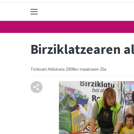
Birziklatzearen 
Txintxarri Aldizkaria
2009ko maiatzaren 25a