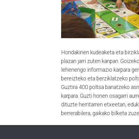
Hondakinen kudeaketa eta birzikl
plazan jarri zuten kanpan. Goize
lehenengo informazio karpara gert
bereizteko eta berziklatzeko polt
Guztira 400 poltsa banatzeko asmo
karpara. Guzti honen osagarri aurr
dituzte herritarren etxeetan, edu
berrerabilera, gaikako bilketa zuze