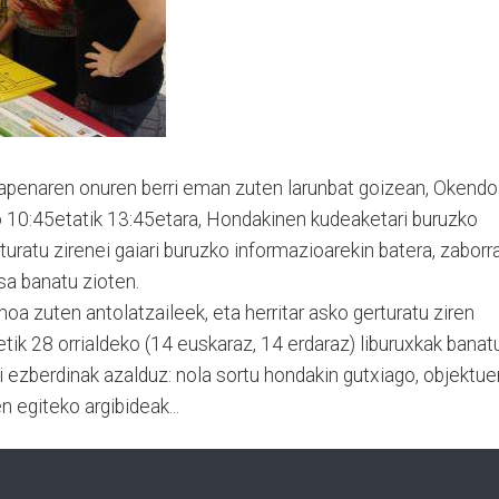
apenaren onuren berri eman zuten larunbat goizean, Okendo
ko 10:45etatik 13:45etara, Hondakinen kudeaketari buruzko
uratu zirenei gaiari buruzko informazioarekin batera, zaborr
sa banatu zioten.
a zuten antolatzaileek, eta herritar asko gerturatu ziren
etik 28 orrialdeko (14 euskaraz, 14 erdaraz) liburuxkak banat
ki ezberdinak azalduz: nola sortu hondakin gutxiago, objektue
n egiteko argibideak...