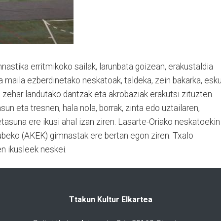
nastika erritmikoko sailak, larunbata goizean, erakustaldia
ta maila ezberdinetako neskatoak, taldeka, zein bakarka, esk
 zehar landutako dantzak eta akrobaziak erakutsi zituzten.
n eta tresnen, hala nola, borrak, zinta edo uztailaren,
tasuna ere ikusi ahal izan ziren. Lasarte-Oriako neskatoekin
lubeko (AKEK) gimnastak ere bertan egon ziren. Txalo
en ikusleek neskei.
Ttakun Kultur Elkartea