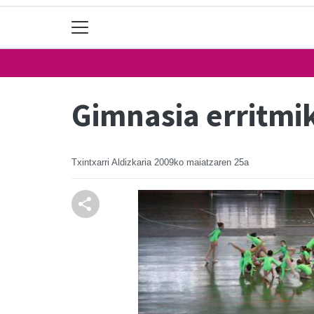
Gimnasia erritmi
Txintxarri Aldizkaria
2009ko maiatzaren 25a