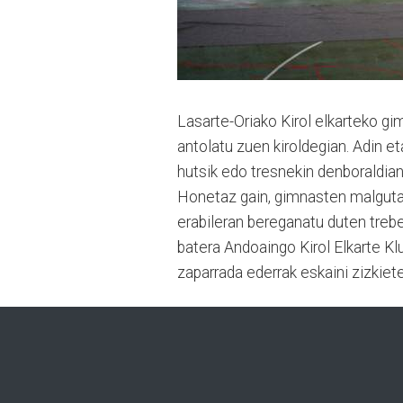
Lasarte-Oriako Kirol elkarteko gim
antolatu zuen kiroldegian. Adin e
hutsik edo tresnekin denboraldian
Honetaz gain, gimnasten malgutasu
erabileran bereganatu duten trebe
batera Andoaingo Kirol Elkarte K
zaparrada ederrak eskaini zizkiet