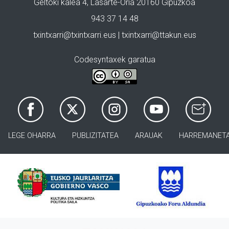
Geltoki kalea 4, Lasarte-Oria 20160 Gipuzkoa
943 37 14 48
txintxarri@txintxarri.eus | txintxarri@ttakun.eus
Codesyntaxek garatua
LEGE OHARRA
PUBLIZITATEA
ARAUAK
HARREMANET