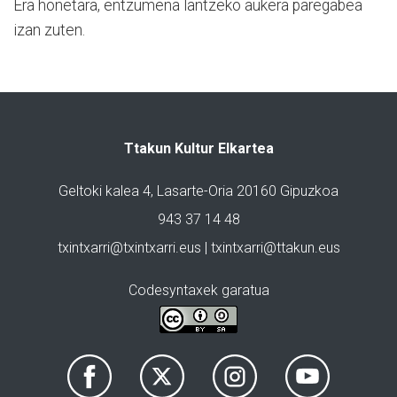
Era honetara, entzumena lantzeko aukera paregabea
izan zuten.
Ttakun Kultur Elkartea
Geltoki kalea 4, Lasarte-Oria 20160 Gipuzkoa
943 37 14 48
txintxarri@txintxarri.eus | txintxarri@ttakun.eus
Codesyntaxek garatua