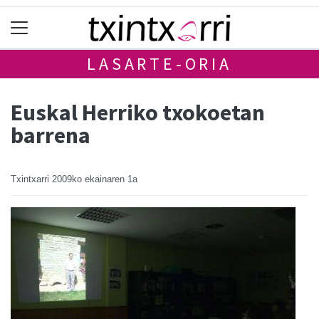
LASARTE-ORIA
Euskal Herriko txokoetan
barrena
Txintxarri
2009ko ekainaren 1a