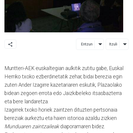
Entzun
Itzuli
Muntteri-AEK euskaltegian aulkitik zutitu gabe, Euskal
Herriko txoko ezberdinetatik zehar, bidai berezia egin
zuten Ander Izagirre kazetariaren eskutik, Plazaolako
bidean zegoen errota edo Jaizkibeleko itsasbazterra
eta bere landaretza.
Izagirrek txoko horiek zaintzen dituzten pertsonaia
bereziak aurkeztu eta haien istorioa azaldu zizkien
Munduaren zaintzaileak
diaporamaren bidez.