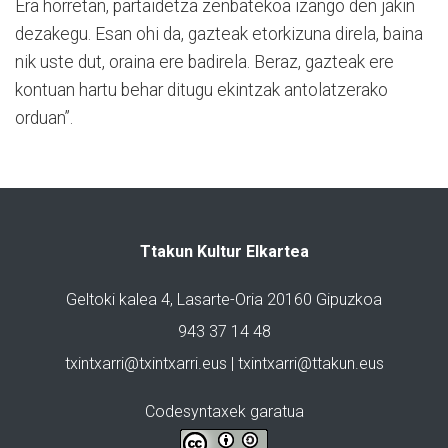
Era horretan, partaidetza zenbatekoa izango den jakin
dezakegu. Esan ohi da, gazteak etorkizuna direla, baina
nik uste dut, oraina ere badirela. Beraz, gazteak ere
kontuan hartu behar ditugu ekintzak antolatzerako
orduan”.
Ttakun Kultur Elkartea
Geltoki kalea 4, Lasarte-Oria 20160 Gipuzkoa
943 37 14 48
txintxarri@txintxarri.eus | txintxarri@ttakun.eus
Codesyntaxek garatua