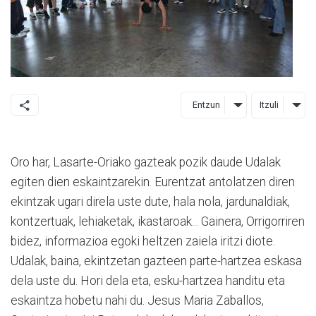
Entzun
Itzuli
Oro har, Lasarte-Oriako gazteak pozik daude Udalak
egiten dien eskaintzarekin. Eurentzat antolatzen diren
ekintzak ugari direla uste dute, hala nola, jardunaldiak,
kontzertuak, lehiaketak, ikastaroak... Gainera, Orrigorriren
bidez, informazioa egoki heltzen zaiela iritzi diote.
Udalak, baina, ekintzetan gazteen parte-hartzea eskasa
dela uste du. Hori dela eta, esku-hartzea handitu eta
eskaintza hobetu nahi du. Jesus Maria Zaballos,