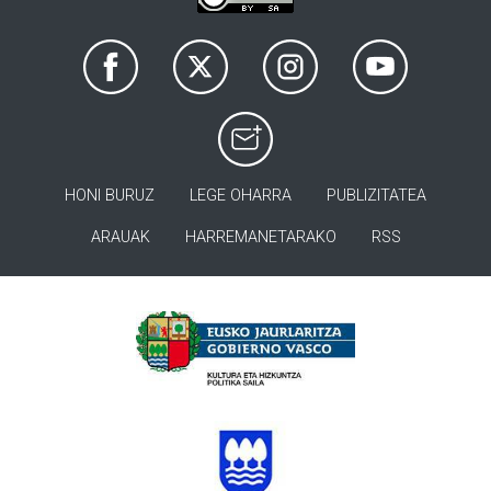
HONI BURUZ
LEGE OHARRA
PUBLIZITATEA
ARAUAK
HARREMANETARAKO
RSS