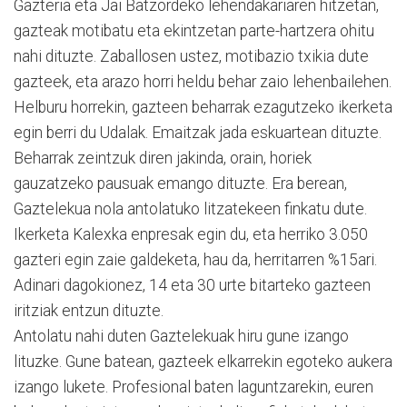
Gazteria eta Jai Batzordeko lehendakariaren hitzetan,
gazteak motibatu eta ekintzetan parte-hartzera ohitu
nahi dituzte. Zaballosen ustez, motibazio txikia dute
gazteek, eta arazo horri heldu behar zaio lehenbailehen.
Helburu horrekin, gazteen beharrak ezagutzeko ikerketa
egin berri du Udalak. Emaitzak jada eskuartean dituzte.
Beharrak zeintzuk diren jakinda, orain, horiek
gauzatzeko pausuak emango dituzte. Era berean,
Gaztelekua nola antolatuko litzatekeen finkatu dute.
Ikerketa Kalexka enpresak egin du, eta herriko 3.050
gazteri egin zaie galdeketa, hau da, herritarren %15ari.
Adinari dagokionez, 14 eta 30 urte bitarteko gazteen
iritziak entzun dituzte.
Antolatu nahi duten Gaztelekuak hiru gune izango
lituzke. Gune batean, gazteek elkarrekin egoteko aukera
izango lukete. Profesional baten laguntzarekin, euren