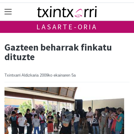
LASARTE-ORIA
Gazteen beharrak finkatu
dituzte
Txintxarri Aldizkaria
2009ko ekainaren 5a