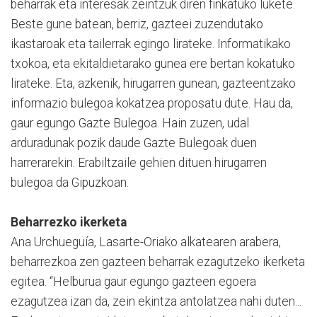
beharrak eta interesak zeintzuk diren finkatuko lukete.
Beste gune batean, berriz, gazteei zuzendutako
ikastaroak eta tailerrak egingo lirateke. Informatikako
txokoa, eta ekitaldietarako gunea ere bertan kokatuko
lirateke. Eta, azkenik, hirugarren gunean, gazteentzako
informazio bulegoa kokatzea proposatu dute. Hau da,
gaur egungo Gazte Bulegoa. Hain zuzen, udal
arduradunak pozik daude Gazte Bulegoak duen
harrerarekin. Erabiltzaile gehien dituen hirugarren
bulegoa da Gipuzkoan.
Beharrezko ikerketa
Ana Urchueguía, Lasarte-Oriako alkatearen arabera,
beharrezkoa zen gazteen beharrak ezagutzeko ikerketa
egitea. “Helburua gaur egungo gazteen egoera
ezagutzea izan da, zein ekintza antolatzea nahi duten...