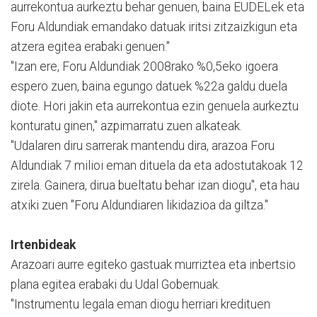
aurrekontua aurkeztu behar genuen, baina EUDELek eta
Foru Aldundiak emandako datuak iritsi zitzaizkigun eta
atzera egitea erabaki genuen."
"Izan ere, Foru Aldundiak 2008rako %0,5eko igoera
espero zuen, baina egungo datuek %22a galdu duela
diote. Hori jakin eta aurrekontua ezin genuela aurkeztu
konturatu ginen," azpimarratu zuen alkateak.
"Udalaren diru sarrerak mantendu dira, arazoa Foru
Aldundiak 7 milioi eman dituela da eta adostutakoak 12
zirela. Gainera, dirua bueltatu behar izan diogu", eta hau
atxiki zuen "Foru Aldundiaren likidazioa da giltza."
Irtenbideak
Arazoari aurre egiteko gastuak murriztea eta inbertsio
plana egitea erabaki du Udal Gobernuak.
"Instrumentu legala eman diogu herriari kredituen