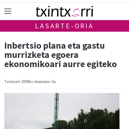
LASARTE-ORIA
Inbertsio plana eta gastu
murrizketa egoera
ekonomikoari aurre egiteko
Txintxarri
2009ko ekainaren 5a