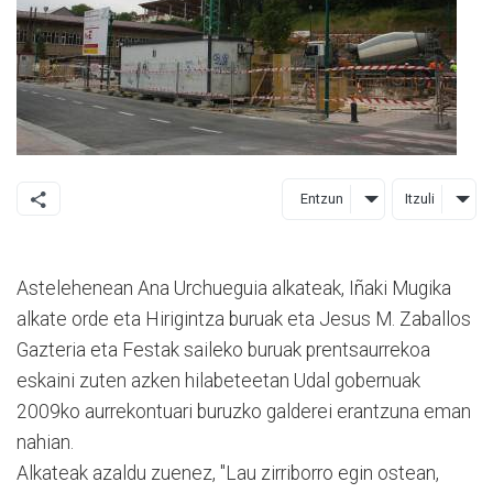
Entzun
Itzuli
Astelehenean Ana Urchueguia alkateak, Iñaki Mugika
alkate orde eta Hirigintza buruak eta Jesus M. Zaballos
Gazteria eta Festak saileko buruak prentsaurrekoa
eskaini zuten azken hilabeteetan Udal gobernuak
2009ko aurrekontuari buruzko galderei erantzuna eman
nahian.
Alkateak azaldu zuenez, "Lau zirriborro egin ostean,