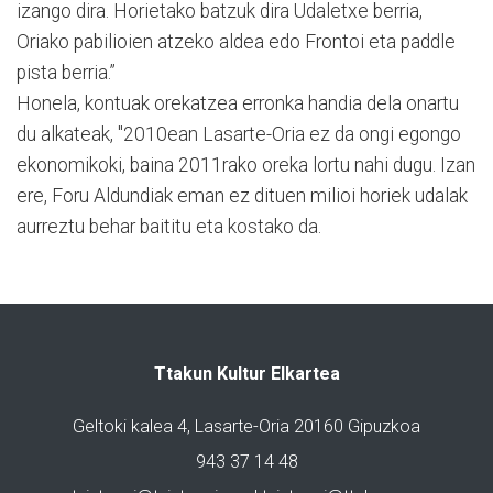
izango dira. Horietako batzuk dira Udaletxe berria,
Oriako pabilioien atzeko aldea edo Frontoi eta paddle
pista berria.”
Honela, kontuak orekatzea erronka handia dela onartu
du alkateak, "2010ean Lasarte-Oria ez da ongi egongo
ekonomikoki, baina 2011rako oreka lortu nahi dugu. Izan
ere, Foru Aldundiak eman ez dituen milioi horiek udalak
aurreztu behar baititu eta kostako da.
Ttakun Kultur Elkartea
Geltoki kalea 4, Lasarte-Oria 20160 Gipuzkoa
943 37 14 48