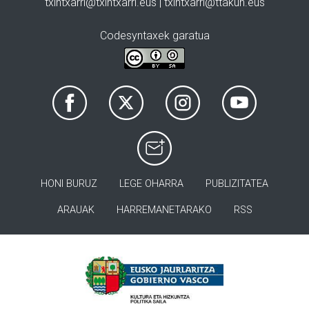
txintxarri@txintxarri.eus | txintxarri@ttakun.eus
Codesyntaxek garatua
HONI BURUZ
LEGE OHARRA
PUBLIZITATEA
ARAUAK
HARREMANETARAKO
RSS