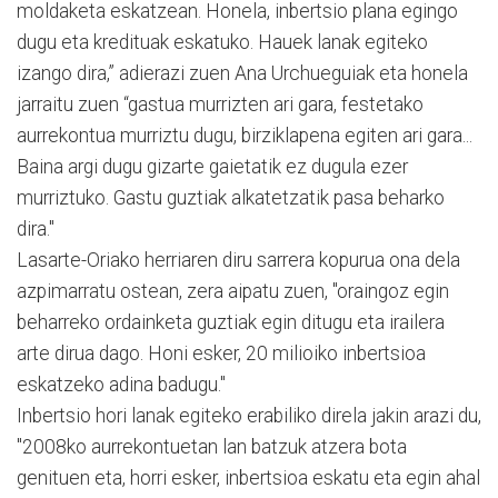
moldaketa eskatzean. Honela, inbertsio plana egingo
dugu eta kredituak eskatuko. Hauek lanak egiteko
izango dira,” adierazi zuen Ana Urchueguiak eta honela
jarraitu zuen “gastua murrizten ari gara, festetako
aurrekontua murriztu dugu, birziklapena egiten ari gara...
Baina argi dugu gizarte gaietatik ez dugula ezer
murriztuko. Gastu guztiak alkatetzatik pasa beharko
dira."
Lasarte-Oriako herriaren diru sarrera kopurua ona dela
azpimarratu ostean, zera aipatu zuen, "oraingoz egin
beharreko ordainketa guztiak egin ditugu eta irailera
arte dirua dago. Honi esker, 20 milioiko inbertsioa
eskatzeko adina badugu."
Inbertsio hori lanak egiteko erabiliko direla jakin arazi du,
"2008ko aurrekontuetan lan batzuk atzera bota
genituen eta, horri esker, inbertsioa eskatu eta egin ahal