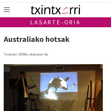
LASARTE-ORIA
Australiako hotsak
Txintxarri
2009ko ekainaren 8a