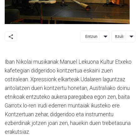
Entzun
Itzuli
Iban Nikolai musikariak Manuel Lekuona Kultur Etxeko
kafetegian didgeridoo kontzertua eskaini zuen
ostiralean. Xpressionk elkarteak Udalaren laguntzaz
antolatzen duen kontzertu honetan, Australiako doinu
etnikoak entzuteko aukera paregabea egon zen, baita
Garrotx.lo-ren irudi ederren muntaiak ikusteko ere.
Kontzertuan zehar, didgeridoo eta instrumentu
ezberdinak jotzen joan zen, hauekin duen trebetasuna
erakutsiaz.