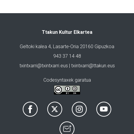
Ttakun Kultur Elkartea
Geltoki kalea 4, Lasarte-Oria 20160 Gipuzkoa
943 37 14 48
txintxarri@txintxarri.eus | txintxarri@ttakun.eus
Codesyntaxek garatua