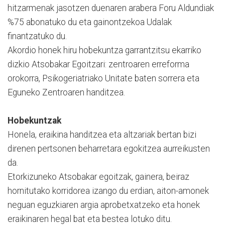
hitzarmenak jasotzen duenaren arabera Foru Aldundiak
%75 abonatuko du eta gainontzekoa Udalak
finantzatuko du.
Akordio honek hiru hobekuntza garrantzitsu ekarriko
dizkio Atsobakar Egoitzari: zentroaren erreforma
orokorra, Psikogeriatriako Unitate baten sorrera eta
Eguneko Zentroaren handitzea.
Hobekuntzak
Honela, eraikina handitzea eta altzariak bertan bizi
direnen pertsonen beharretara egokitzea aurreikusten
da.
Etorkizuneko Atsobakar egoitzak, gainera, beiraz
hornitutako korridorea izango du erdian, aiton-amonek
neguan eguzkiaren argia aprobetxatzeko eta honek
eraikinaren hegal bat eta bestea lotuko ditu.