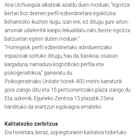
Ana Urchueguía alkateak azaldu duen moduan, "egoitza
bertan bizi direnen perfil ezberdinetara egokitzea
beharrezko ikusten dugu, izan ere, ez ditugu gure aiton-
amonak udalerritik kanpo lekualdatu nahi, beste egoitza
batzuetan egiten duten moduan."
"Horregatik, perfil ezberdinetako adinduentzako
espazioak sortuko ditugu, hau da, basikoa, osasun-
kargaduna, narriadura kognitiboko perfila eta
psikogeriatrikoa," gaineratu du.
Psikogeriatriako Unitate honek 400 metro karratutik
gora izango ditu eta 15 pertsonentzako plaza izango du.
Eta, azkenik, Eguneko Zentroa 15 plazatik 25era
handituko da erantzun egokiagoa emateko.
Kalitatezko zerbitzua
Era honetara, beraz, azpiegituraren kalitatea hobetuko