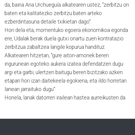
da, baina Ana Urchueguía alkatearen ustez, "zerbitzu on
baten eta kalitatezko zerbitzu baten arteko
ezberdintasuna detaile txikietan dago".
Hori dela eta, momentuko egoera ekonomikoa egonda
ere, Udalak berak duela gutxi onartu zuen kontratazio
zerbitzua zabaltzea langile kopurua handituz.
Alkatearen hitzetan, "gure aiton-amonek beren
ingurunean egoteko aukera izatea defendatzen dugu
argi eta garbi, ulertzen baitugu beren bizitzako azken
etapan hori izan daitekeela egokiena, eta ildo horretan
lanean jarraituko dugu".
Honela, lanak datorren irailean hastea aurreikusten da.