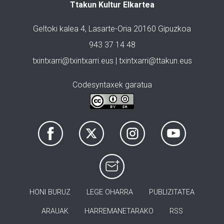
Ttakun Kultur Elkartea
Geltoki kalea 4, Lasarte-Oria 20160 Gipuzkoa
943 37 14 48
txintxarri@txintxarri.eus | txintxarri@ttakun.eus
Codesyntaxek garatua
HONI BURUZ
LEGE OHARRA
PUBLIZITATEA
ARAUAK
HARREMANETARAKO
RSS