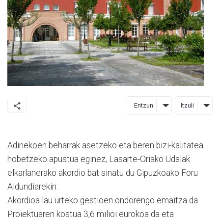
Entzun
Itzuli
Adinekoen beharrak asetzeko eta beren bizi-kalitatea
hobetzeko apustua eginez, Lasarte-Oriako Udalak
elkarlanerako akordio bat sinatu du Gipuzkoako Foru
Aldundiarekin.
Akordioa lau urteko gestioen ondorengo emaitza da.
Proiektuaren kostua 3,6 milioi eurokoa da eta