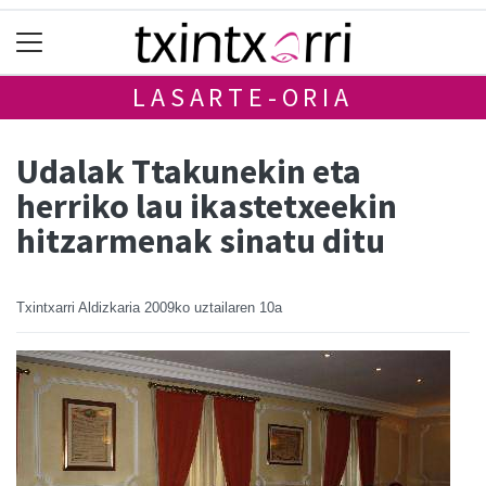
LASARTE-ORIA
Udalak Ttakunekin eta
herriko lau ikastetxeekin
hitzarmenak sinatu ditu
Txintxarri Aldizkaria
2009ko uztailaren 10a