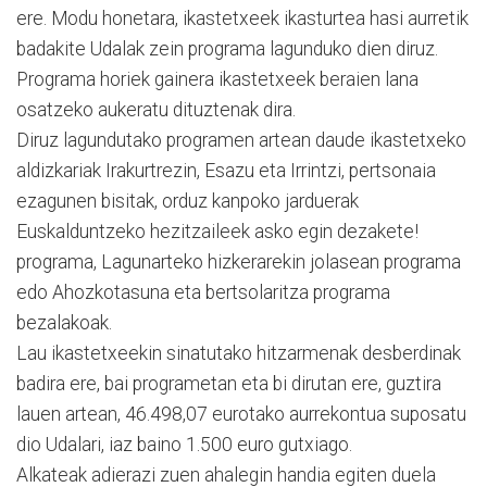
ere. Modu honetara, ikastetxeek ikasturtea hasi aurretik
badakite Udalak zein programa lagunduko dien diruz.
Programa horiek gainera ikastetxeek beraien lana
osatzeko aukeratu dituztenak dira.
Diruz lagundutako programen artean daude ikastetxeko
aldizkariak Irakurtrezin, Esazu eta Irrintzi, pertsonaia
ezagunen bisitak, orduz kanpoko jarduerak
Euskalduntzeko hezitzaileek asko egin dezakete!
programa, Lagunarteko hizkerarekin jolasean programa
edo Ahozkotasuna eta bertsolaritza programa
bezalakoak.
Lau ikastetxeekin sinatutako hitzarmenak desberdinak
badira ere, bai programetan eta bi dirutan ere, guztira
lauen artean, 46.498,07 eurotako aurrekontua suposatu
dio Udalari, iaz baino 1.500 euro gutxiago.
Alkateak adierazi zuen ahalegin handia egiten duela