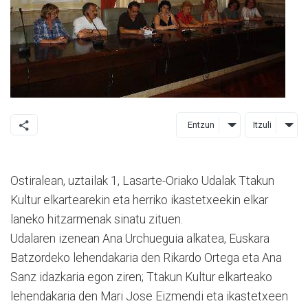
Entzun
Itzuli
Ostiralean, uztailak 1, Lasarte-Oriako Udalak Ttakun
Kultur elkartearekin eta herriko ikastetxeekin elkar
laneko hitzarmenak sinatu zituen.
Udalaren izenean Ana Urchueguia alkatea, Euskara
Batzordeko lehendakaria den Rikardo Ortega eta Ana
Sanz idazkaria egon ziren; Ttakun Kultur elkarteako
lehendakaria den Mari Jose Eizmendi eta ikastetxeen