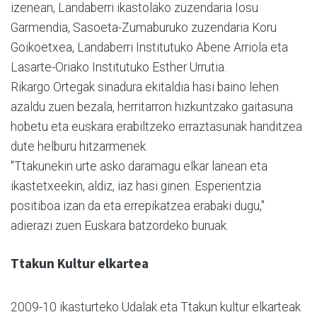
izenean, Landaberri ikastolako zuzendaria Iosu
Garmendia, Sasoeta-Zumaburuko zuzendaria Koru
Goikoetxea, Landaberri Institutuko Abene Arriola eta
Lasarte-Oriako Institutuko Esther Urrutia.
Rikargo Ortegak sinadura ekitaldia hasi baino lehen
azaldu zuen bezala, herritarron hizkuntzako gaitasuna
hobetu eta euskara erabiltzeko erraztasunak handitzea
dute helburu hitzarmenek.
"Ttakunekin urte asko daramagu elkar lanean eta
ikastetxeekin, aldiz, iaz hasi ginen. Esperientzia
positiboa izan da eta errepikatzea erabaki dugu,"
adierazi zuen Euskara batzordeko buruak.
Ttakun Kultur elkartea
2009-10 ikasturteko Udalak eta Ttakun kultur elkarteak