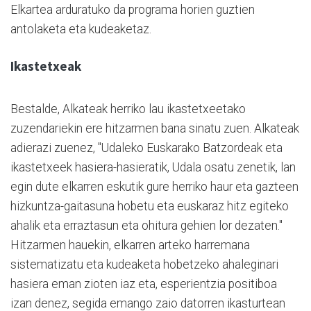
Elkartea arduratuko da programa horien guztien
antolaketa eta kudeaketaz.
Ikastetxeak
Bestalde, Alkateak herriko lau ikastetxeetako
zuzendariekin ere hitzarmen bana sinatu zuen. Alkateak
adierazi zuenez, "Udaleko Euskarako Batzordeak eta
ikastetxeek hasiera-hasieratik, Udala osatu zenetik, lan
egin dute elkarren eskutik gure herriko haur eta gazteen
hizkuntza-gaitasuna hobetu eta euskaraz hitz egiteko
ahalik eta erraztasun eta ohitura gehien lor dezaten."
Hitzarmen hauekin, elkarren arteko harremana
sistematizatu eta kudeaketa hobetzeko ahaleginari
hasiera eman zioten iaz eta, esperientzia positiboa
izan denez, segida emango zaio datorren ikasturtean