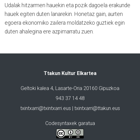
Udalak hitzarmen hauekin eta pozik dagoela erakunde
hauek egiten duten lanarekin. Honetaz gain, aurten
egoera ekonomiko zailera moldatzeko guztiek egin
duten ahalegina ere azpimarratu zuen.
Ttakun Kultur Elkartea
Geltoki kalea 4, Lasarte-Oria 20160 Gipuzkoa
943 37 14 48
txintxarri@txintxarri.eus | txintxarri@ttakun.eus
Codesyntaxek garatua