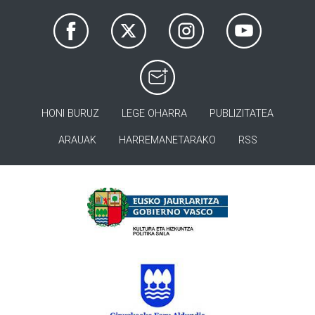
HONI BURUZ
LEGE OHARRA
PUBLIZITATEA
ARAUAK
HARREMANETARAKO
RSS