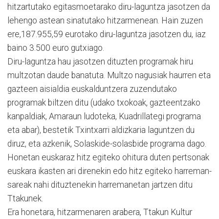
hitzartutako egitasmoetarako diru-laguntza jasotzen da
lehengo astean sinatutako hitzarmenean. Hain zuzen
ere,187.955,59 eurotako diru-laguntza jasotzen du, iaz
baino 3.500 euro gutxiago.
Diru-laguntza hau jasotzen dituzten programak hiru
multzotan daude banatuta. Multzo nagusiak haurren eta
gazteen aisialdia euskalduntzera zuzendutako
programak biltzen ditu (udako txokoak, gazteentzako
kanpaldiak, Amaraun ludoteka, Kuadrillategi programa
eta abar), bestetik Txintxarri aldizkaria laguntzen du
diruz, eta azkenik, Solaskide-solasbide programa dago.
Honetan euskaraz hitz egiteko ohitura duten pertsonak
euskara ikasten ari direnekin edo hitz egiteko harreman-
sareak nahi dituztenekin harremanetan jartzen ditu
Ttakunek.
Era honetara, hitzarmenaren arabera, Ttakun Kultur