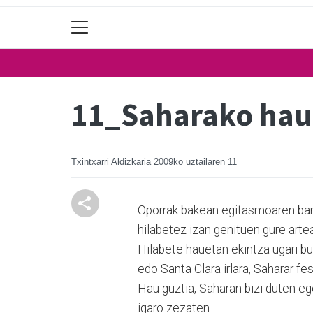
11_Saharako haur
Txintxarri Aldizkaria
2009ko uztailaren 11
Oporrak bakean egitasmoaren barru
hilabetez izan genituen gure arte
Hilabete hauetan ekintza ugari bu
edo Santa Clara irlara, Saharar fes
Hau guztia, Saharan bizi duten eg
igaro zezaten.