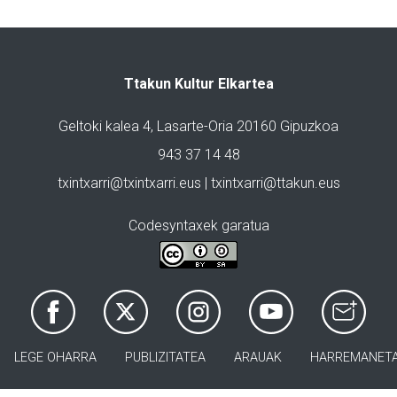
Ttakun Kultur Elkartea
Geltoki kalea 4, Lasarte-Oria 20160 Gipuzkoa
943 37 14 48
txintxarri@txintxarri.eus | txintxarri@ttakun.eus
Codesyntaxek garatua
LEGE OHARRA
PUBLIZITATEA
ARAUAK
HARREMANET