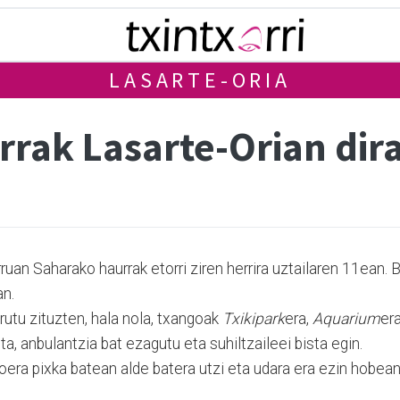
LASARTE-ORIA
rak Lasarte-Orian dir
an Saharako haurrak etorri ziren herrira uztailaren 11ean. B
an.
rutu zituzten, hala nola, txangoak
Txikipark
era,
Aquarium
er
ta, anbulantzia bat ezagutu eta suhiltzaileei bista egin.
oera pixka batean alde batera utzi eta udara era ezin hobea