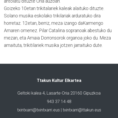
antolatu dituzte Oria auzoan.
Goizeko 10etan trikitalariek kaleak alaituko dituzte.
Solano musika eskolako trikilariak arduratuko dira
horretaz. 12etan, berriz, meza izango daKarmengo
Amaren omenez. Pilar Catalina sopranoak abestuko du
mezan, eta Amaia Dorronsorok organoa joko du. Meza
amaituta, trikitilariek musika jotzen jarraituko dute.
Ttakun Kultur Elkartea
Geltoki kalea 4, Lasarte-Oria 20160 Gipuzkoa
943 37 14 48
txintxarri@txintxarri.eus | txintxarri@ttakun.eus