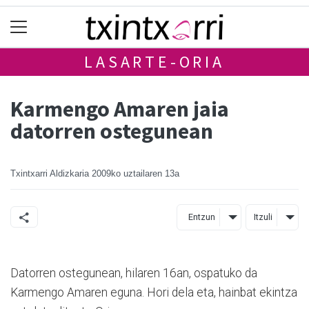
LASARTE-ORIA
Karmengo Amaren jaia
datorren ostegunean
Txintxarri Aldizkaria
2009ko uztailaren 13a
Entzun
Itzuli
Datorren ostegunean, hilaren 16an, ospatuko da
Karmengo Amaren eguna. Hori dela eta, hainbat ekintza