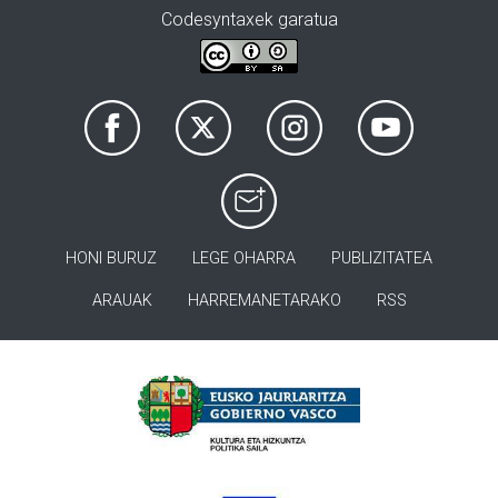
Codesyntaxek garatua
HONI BURUZ
LEGE OHARRA
PUBLIZITATEA
ARAUAK
HARREMANETARAKO
RSS