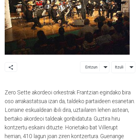
Entzun
Itzuli
Zero Sette akordeoi orkestrak Frantzian egindako bira
oso arrakastatsua izan da, taldeko partaideen esanetan.
Lorraine eskualdean ibili dira, uztailaren lehen astean,
bertako akordeoi taldeak gonbidatuta. Guztira hiru
kontzertu eskaini dituzte. Horietako bat Villerupt
herrian, 410 lagun joan ziren kontzertura. Guenange