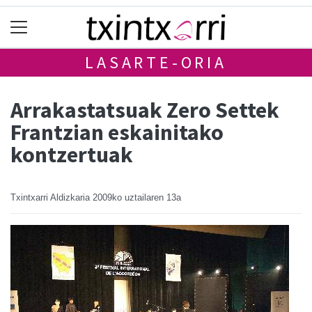
LASARTE-ORIA
Arrakastatsuak Zero Settek
Frantzian eskainitako
kontzertuak
Txintxarri Aldizkaria
2009ko uztailaren 13a