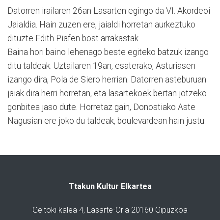
Datorren irailaren 26an Lasarten egingo da VI. Akordeoi
Jaialdia. Hain zuzen ere, jaialdi horretan aurkeztuko
dituzte Edith Piafen bost arrakastak.
Baina hori baino lehenago beste egiteko batzuk izango
ditu taldeak. Uztailaren 19an, esaterako, Asturiasen
izango dira, Pola de Siero herrian. Datorren asteburuan
jaiak dira herri horretan, eta lasartekoek bertan jotzeko
gonbitea jaso dute. Horretaz gain, Donostiako Aste
Nagusian ere joko du taldeak, boulevardean hain justu.
Ttakun Kultur Elkartea
Geltoki kalea 4, Lasarte-Oria 20160 Gipuzkoa