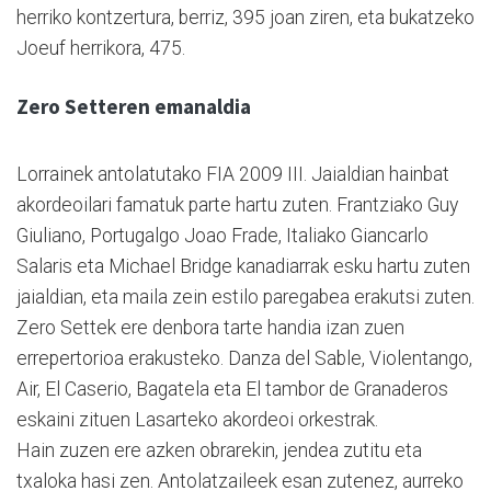
herriko kontzertura, berriz, 395 joan ziren, eta bukatzeko
Joeuf herrikora, 475.
Zero Setteren emanaldia
Lorrainek antolatutako FIA 2009 III. Jaialdian hainbat
akordeoilari famatuk parte hartu zuten. Frantziako Guy
Giuliano, Portugalgo Joao Frade, Italiako Giancarlo
Salaris eta Michael Bridge kanadiarrak esku hartu zuten
jaialdian, eta maila zein estilo paregabea erakutsi zuten.
Zero Settek ere denbora tarte handia izan zuen
errepertorioa erakusteko. Danza del Sable, Violentango,
Air, El Caserio, Bagatela eta El tambor de Granaderos
eskaini zituen Lasarteko akordeoi orkestrak.
Hain zuzen ere azken obrarekin, jendea zutitu eta
txaloka hasi zen. Antolatzaileek esan zutenez, aurreko