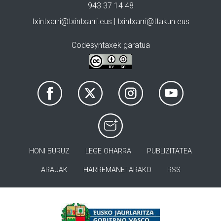
943 37 14 48
txintxarri@txintxarri.eus | txintxarri@ttakun.eus
Codesyntaxek garatua
HONI BURUZ
LEGE OHARRA
PUBLIZITATEA
ARAUAK
HARREMANETARAKO
RSS