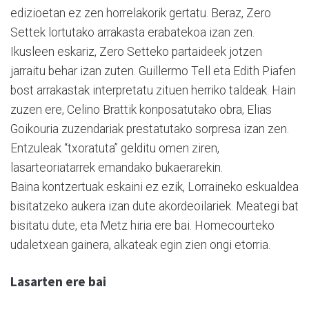
edizioetan ez zen horrelakorik gertatu. Beraz, Zero
Settek lortutako arrakasta erabatekoa izan zen.
Ikusleen eskariz, Zero Setteko partaideek jotzen
jarraitu behar izan zuten. Guillermo Tell eta Edith Piafen
bost arrakastak interpretatu zituen herriko taldeak. Hain
zuzen ere, Celino Brattik konposatutako obra, Elias
Goikouria zuzendariak prestatutako sorpresa izan zen.
Entzuleak “txoratuta” gelditu omen ziren,
lasarteoriatarrek emandako bukaerarekin.
Baina kontzertuak eskaini ez ezik, Lorraineko eskualdea
bisitatzeko aukera izan dute akordeoilariek. Meategi bat
bisitatu dute, eta Metz hiria ere bai. Homecourteko
udaletxean gainera, alkateak egin zien ongi etorria.
Lasarten ere bai