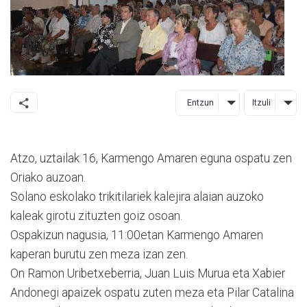
Entzun
Itzuli
Atzo, uztailak 16, Karmengo Amaren eguna ospatu zen
Oriako auzoan.
Solano eskolako trikitilariek kalejira alaian auzoko
kaleak girotu zituzten goiz osoan.
Ospakizun nagusia, 11:00etan Karmengo Amaren
kaperan burutu zen meza izan zen.
On Ramon Uribetxeberria, Juan Luis Murua eta Xabier
Andonegi apaizek ospatu zuten meza eta Pilar Catalina