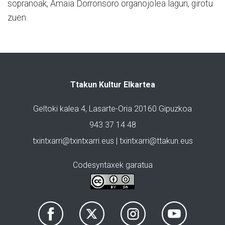
sopranoak, Amaia Dorronsoro organojolea lagun, girotu
zuen.
Ttakun Kultur Elkartea
Geltoki kalea 4, Lasarte-Oria 20160 Gipuzkoa
943 37 14 48
txintxarri@txintxarri.eus | txintxarri@ttakun.eus
Codesyntaxek garatua