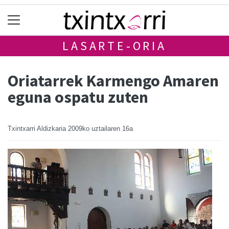
LASARTE-ORIA
Oriatarrek Karmengo Amaren
eguna ospatu zuten
Txintxarri Aldizkaria
2009ko uztailaren 16a