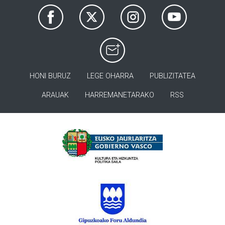
HONI BURUZ
LEGE OHARRA
PUBLIZITATEA
ARAUAK
HARREMANETARAKO
RSS