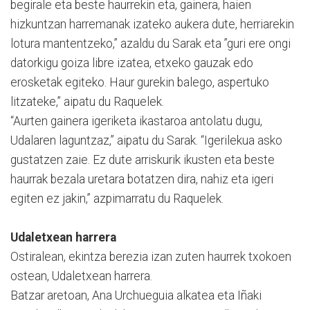
begirale eta beste haurrekin eta, gainera, haien
hizkuntzan harremanak izateko aukera dute, herriarekin
lotura mantentzeko,” azaldu du Sarak eta ”guri ere ongi
datorkigu goiza libre izatea, etxeko gauzak edo
erosketak egiteko. Haur gurekin balego, aspertuko
litzateke,” aipatu du Raquelek.
“Aurten gainera igeriketa ikastaroa antolatu dugu,
Udalaren laguntzaz,” aipatu du Sarak. “Igerilekua asko
gustatzen zaie. Ez dute arriskurik ikusten eta beste
haurrak bezala uretara botatzen dira, nahiz eta igeri
egiten ez jakin,” azpimarratu du Raquelek.
Udaletxean harrera
Ostiralean, ekintza berezia izan zuten haurrek txokoen
ostean, Udaletxean harrera.
Batzar aretoan, Ana Urchueguia alkatea eta Iñaki