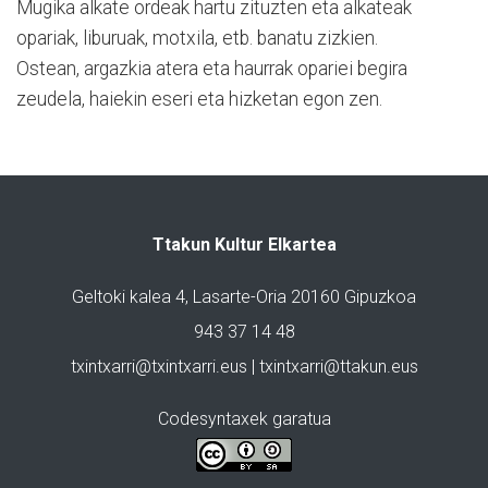
Mugika alkate ordeak hartu zituzten eta alkateak
opariak, liburuak, motxila, etb. banatu zizkien.
Ostean, argazkia atera eta haurrak opariei begira
zeudela, haiekin eseri eta hizketan egon zen.
Ttakun Kultur Elkartea
Geltoki kalea 4, Lasarte-Oria 20160 Gipuzkoa
943 37 14 48
txintxarri@txintxarri.eus | txintxarri@ttakun.eus
Codesyntaxek garatua