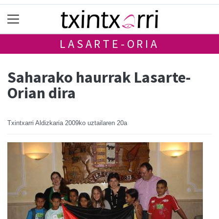
LASARTE-ORIA
Saharako haurrak Lasarte-
Orian dira
Txintxarri Aldizkaria
2009ko uztailaren 20a