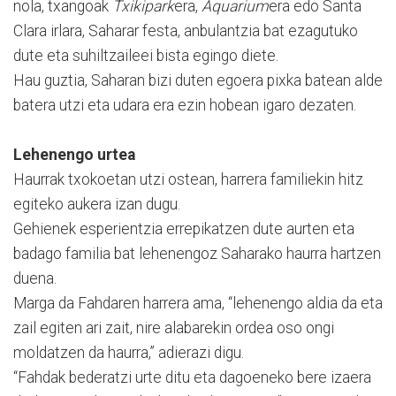
nola, txangoak
Txikipark
era,
Aquarium
era edo Santa
Clara irlara, Saharar festa, anbulantzia bat ezagutuko
dute eta suhiltzaileei bista egingo diete.
Hau guztia, Saharan bizi duten egoera pixka batean alde
batera utzi eta udara era ezin hobean igaro dezaten.
Lehenengo urtea
Haurrak txokoetan utzi ostean, harrera familiekin hitz
egiteko aukera izan dugu.
Gehienek esperientzia errepikatzen dute aurten eta
badago familia bat lehenengoz Saharako haurra hartzen
duena.
Marga da Fahdaren harrera ama, “lehenengo aldia da eta
zail egiten ari zait, nire alabarekin ordea oso ongi
moldatzen da haurra,” adierazi digu.
“Fahdak bederatzi urte ditu eta dagoeneko bere izaera