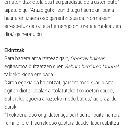
ematen dizkietela eta hau paradisua dela usten dute,”
aipatu digu. “Arazo gutxi izan ditugu haurrekin, baina
haurraren izaera oso garrantzitsua da. Normalean
errespetuz datoz eta hemengo ohituretara moldatzen
dira,” gaineratu du.
Ekintzak
Sara harrera ama izateaz gain,
Oporrak bakean
egitasmoa bultzatzen duen
Sahara herriaren lagunak
taldeko kidea ere bada.
“Giroa egokia da haientzat, gainera medikuari bisita
egiten diote, Udalak antolatutako txokoetan daude,
Saharako egoera ahazteko modu bat da,” adierazi du
Sarak.
“Txokoena oso ongi datorkigu bai haurrei, baita harrera
familiei ere. Haurrak oso gustura daude, lasai dabiltza