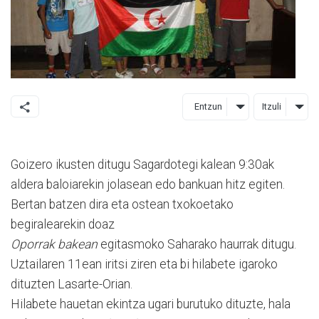
Entzun
Itzuli
Goizero ikusten ditugu Sagardotegi kalean 9:30ak
aldera baloiarekin jolasean edo bankuan hitz egiten.
Bertan batzen dira eta ostean txokoetako
begiralearekin doaz
Oporrak bakean
egitasmoko Saharako haurrak ditugu.
Uztailaren 11ean iritsi ziren eta bi hilabete igaroko
dituzten Lasarte-Orian.
Hilabete hauetan ekintza ugari burutuko dituzte, hala