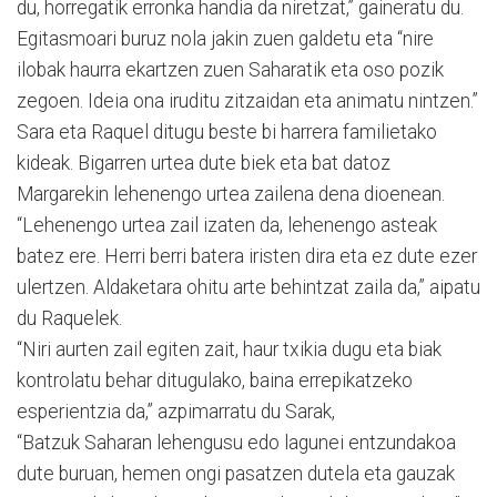
du, horregatik erronka handia da niretzat,” gaineratu du.
Egitasmoari buruz nola jakin zuen galdetu eta “nire
ilobak haurra ekartzen zuen Saharatik eta oso pozik
zegoen. Ideia ona iruditu zitzaidan eta animatu nintzen.”
Sara eta Raquel ditugu beste bi harrera familietako
kideak. Bigarren urtea dute biek eta bat datoz
Margarekin lehenengo urtea zailena dena dioenean.
“Lehenengo urtea zail izaten da, lehenengo asteak
batez ere. Herri berri batera iristen dira eta ez dute ezer
ulertzen. Aldaketara ohitu arte behintzat zaila da,” aipatu
du Raquelek.
“Niri aurten zail egiten zait, haur txikia dugu eta biak
kontrolatu behar ditugulako, baina errepikatzeko
esperientzia da,” azpimarratu du Sarak,
“Batzuk Saharan lehengusu edo lagunei entzundakoa
dute buruan, hemen ongi pasatzen dutela eta gauzak