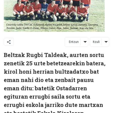
Entzun
Itzuli
Beltzak Rugbi Taldeak, aurten sortu
zenetik 25 urte betetzearekin batera,
kirol honi herrian bultzadatxo bat
eman nahi dio eta zenbait pausu
eman ditu: batetik Ostadarren
egituran errugbi saila sortu eta
errugbi eskola jarriko dute martxan