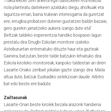
Ttakunekoei zein ariketa egin daitezkeen eta eskola
nola planteatu daitekeen azalduko diegu, aholkuak eta
laguntza eman, baina trukean interesgarria da guretzat
ere, errugbia probatzen dutenei gustatzen baldin bazaie,
gero gurekin jarraitzeko aukera izango dute eta".
Beltzak taldeko esperientzia handiko bospasei lagun
prestatu dira Errugbi Eskolan monitore izateko.
Asteburuetan entrenatuko dituzte haur eta gazteak.
Gainera, batzutan, beste talde batzukin lehiatuko dira.
Eskola kiroleko monitoreak, kanpoko taldeetan ari diren
Lasarte-Oriako zenbait jokalari gazte izango dira. Maila
altua dute, batzuk Euskadiko selekzioan daude. Arbitro
bat edo beste ere badute.
Zailtasunak
Lasarte-Orian beste kirolek bezala arazorik handiena