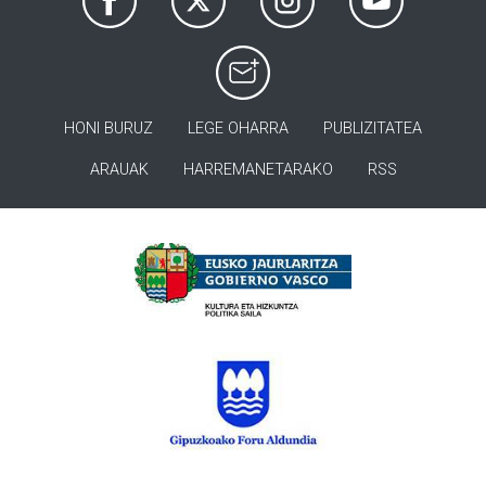
HONI BURUZ
LEGE OHARRA
PUBLIZITATEA
ARAUAK
HARREMANETARAKO
RSS