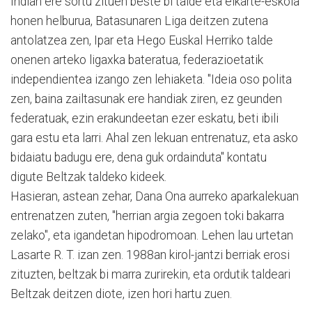
Indian ere sortu zituen beste bi talde eta elkarte-eskola
honen helburua, Batasunaren Liga deitzen zutena
antolatzea zen, Ipar eta Hego Euskal Herriko talde
onenen arteko ligaxka bateratua, federazioetatik
independientea izango zen lehiaketa. "Ideia oso polita
zen, baina zailtasunak ere handiak ziren, ez geunden
federatuak, ezin erakundeetan ezer eskatu, beti ibili
gara estu eta larri. Ahal zen lekuan entrenatuz, eta asko
bidaiatu badugu ere, dena guk ordainduta" kontatu
digute Beltzak taldeko kideek.
Hasieran, astean zehar, Dana Ona aurreko aparkalekuan
entrenatzen zuten, "herrian argia zegoen toki bakarra
zelako", eta igandetan hipodromoan. Lehen lau urtetan
Lasarte R. T. izan zen. 1988an kirol-jantzi berriak erosi
zituzten, beltzak bi marra zurirekin, eta ordutik taldeari
Beltzak deitzen diote, izen hori hartu zuen.