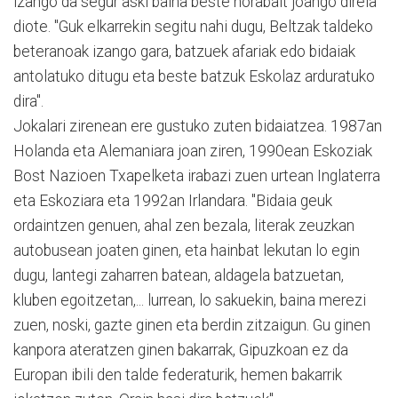
izango da segur aski baina beste norabait joango direla
diote. "Guk elkarrekin segitu nahi dugu, Beltzak taldeko
beteranoak izango gara, batzuek afariak edo bidaiak
antolatuko ditugu eta beste batzuk Eskolaz arduratuko
dira".
Jokalari zirenean ere gustuko zuten bidaiatzea. 1987an
Holanda eta Alemaniara joan ziren, 1990ean Eskoziak
Bost Nazioen Txapelketa irabazi zuen urtean Inglaterra
eta Eskoziara eta 1992an Irlandara. "Bidaia geuk
ordaintzen genuen, ahal zen bezala, literak zeuzkan
autobusean joaten ginen, eta hainbat lekutan lo egin
dugu, lantegi zaharren batean, aldagela batzuetan,
kluben egoitzetan,... lurrean, lo sakuekin, baina merezi
zuen, noski, gazte ginen eta berdin zitzaigun. Gu ginen
kanpora ateratzen ginen bakarrak, Gipuzkoan ez da
Europan ibili den talde federaturik, hemen bakarrik