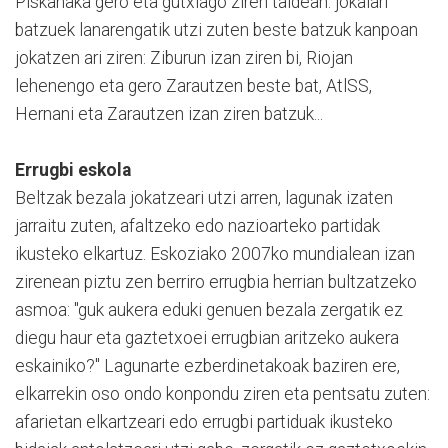
Piskanaka gero eta gutxiago ziren taldean: jokalari
batzuek lanarengatik utzi zuten beste batzuk kanpoan
jokatzen ari ziren: Ziburun izan ziren bi, Riojan
lehenengo eta gero Zarautzen beste bat, AtlSS,
Hernani eta Zarautzen izan ziren batzuk...
Errugbi eskola
Beltzak bezala jokatzeari utzi arren, lagunak izaten
jarraitu zuten, afaltzeko edo nazioarteko partidak
ikusteko elkartuz. Eskoziako 2007ko mundialean izan
zirenean piztu zen berriro errugbia herrian bultzatzeko
asmoa: "guk aukera eduki genuen bezala zergatik ez
diegu haur eta gaztetxoei errugbian aritzeko aukera
eskainiko?" Lagunarte ezberdinetakoak baziren ere,
elkarrekin oso ondo konpondu ziren eta pentsatu zuten:
afarietan elkartzeari edo errugbi partiduak ikusteko