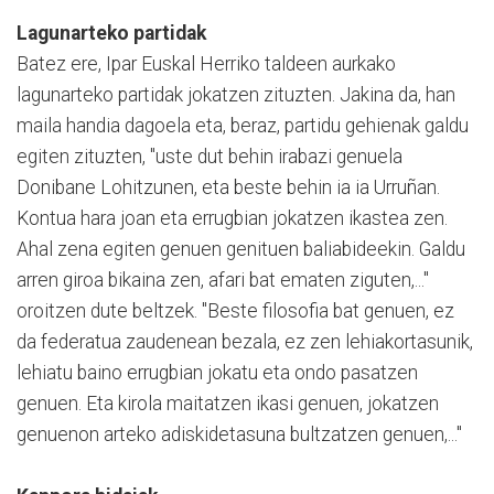
Lagunarteko partidak
Batez ere, Ipar Euskal Herriko taldeen aurkako
lagunarteko partidak jokatzen zituzten. Jakina da, han
maila handia dagoela eta, beraz, partidu gehienak galdu
egiten zituzten, "uste dut behin irabazi genuela
Donibane Lohitzunen, eta beste behin ia ia Urruñan.
Kontua hara joan eta errugbian jokatzen ikastea zen.
Ahal zena egiten genuen genituen baliabideekin. Galdu
arren giroa bikaina zen, afari bat ematen ziguten,..."
oroitzen dute beltzek. "Beste filosofia bat genuen, ez
da federatua zaudenean bezala, ez zen lehiakortasunik,
lehiatu baino errugbian jokatu eta ondo pasatzen
genuen. Eta kirola maitatzen ikasi genuen, jokatzen
genuenon arteko adiskidetasuna bultzatzen genuen,..."