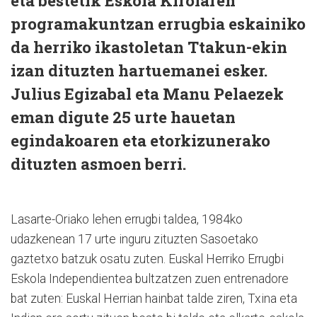
eta bestetik Eskola Kirolaren
programakuntzan errugbia eskainiko
da herriko ikastoletan Ttakun-ekin
izan dituzten hartuemanei esker.
Julius Egizabal eta Manu Pelaezek
eman digute 25 urte hauetan
egindakoaren eta etorkizunerako
dituzten asmoen berri.
Lasarte-Oriako lehen errugbi taldea, 1984ko
udazkenean 17 urte inguru zituzten Sasoetako
gaztetxo batzuk osatu zuten. Euskal Herriko Errugbi
Eskola Independientea bultzatzen zuen entrenadore
bat zuten: Euskal Herrian hainbat talde ziren, Txina eta