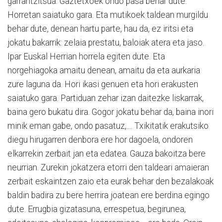
garrantzitsua. Gaztetxoek ondo pasa behar dute.
Horretan saiatuko gara. Eta mutikoek taldean murgildu
behar dute, denean hartu parte, hau da, ez iritsi eta
jokatu bakarrik: zelaia prestatu, baloiak atera eta jaso.
Ipar Euskal Herrian horrela egiten dute. Eta
norgehiagoka amaitu denean, amaitu da eta aurkaria
zure laguna da. Hori ikasi genuen eta hori erakusten
saiatuko gara. Partiduan zehar izan daitezke liskarrak,
baina gero bukatu dira. Gogor jokatu behar da, baina inori
minik eman gabe, ondo pasatuz,.... Txikitatik erakutsiko
diegu hirugarren denbora ere hor dagoela, ondoren
elkarrekin zerbait jan eta edatea. Gauza bakoitza bere
neurrian. Zurekin jokatzera etorri den taldeari amaieran
zerbait eskaintzen zaio eta eurak behar den bezalakoak
baldin badira zu bere herrira joatean ere berdina egingo
dute. Errugbia gizatasuna, errespetua, begirunea,