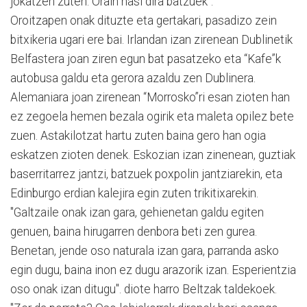
jokatzen zuten. Orain hasi dira batzuek".
Oroitzapen onak dituzte eta gertakari, pasadizo zein
bitxikeria ugari ere bai. Irlandan izan zirenean Dublinetik
Belfastera joan ziren egun bat pasatzeko eta “Kafe”k
autobusa galdu eta gerora azaldu zen Dublinera.
Alemaniara joan zirenean “Morrosko”ri esan zioten han
ez zegoela hemen bezala ogirik eta maleta opilez bete
zuen. Astakilotzat hartu zuten baina gero han ogia
eskatzen zioten denek. Eskozian izan zinenean, guztiak
baserritarrez jantzi, batzuek poxpolin jantziarekin, eta
Edinburgo erdian kalejira egin zuten trikitixarekin.
"Galtzaile onak izan gara, gehienetan galdu egiten
genuen, baina hirugarren denbora beti zen gurea.
Benetan, jende oso naturala izan gara, parranda asko
egin dugu, baina inon ez dugu arazorik izan. Esperientzia
oso onak izan ditugu". diote harro Beltzak taldekoek.