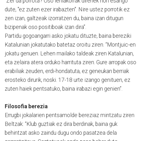
"Zer da porrota? Oso lehiakorrak direnek hori esango
dute, "ez zuten ezer irabazten". Nire ustez porrotik ez
zen izan, galtzeak izorratzen du, baina izan ditugun
bizipenak oso positiboak izan dira”.
Partidu gogoangarri asko jokatu dituzte, baina bereziki
Katalunian jokatutako batetaz oroitu ziren. “Montjuic-en
jokatu genuen. Lehen mailako taldeak ziren Katalunian,
eta zelaira atera orduko harrituta ziren. Gure arropak oso
erabiliak zeuden, erdi-hondatuta, ez geneukan berriak
erosteko dirurik, noski. 17-18 urte izango genituen, ez
zuten haiek pentsatuko, baina irabazi egin genien”.
Filosofia berezia
Errugbi jokalarien pentsamolde bereziaz mintzatu ziren
Beltzak: “Klub guztiak ez dira berdinak, baina guk
behintzat asko zaindu dugu ondo pasatzea dela