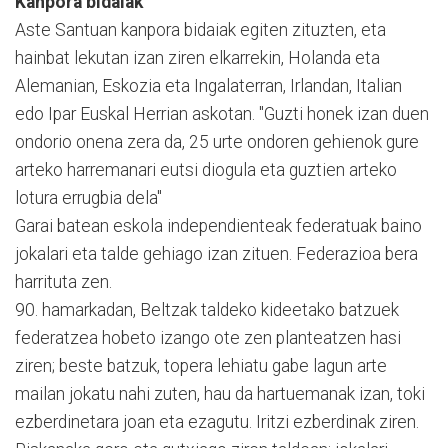
Kanpora bidaiak
Aste Santuan kanpora bidaiak egiten zituzten, eta
hainbat lekutan izan ziren elkarrekin, Holanda eta
Alemanian, Eskozia eta Ingalaterran, Irlandan, Italian
edo Ipar Euskal Herrian askotan. "Guzti honek izan duen
ondorio onena zera da, 25 urte ondoren gehienok gure
arteko harremanari eutsi diogula eta guztien arteko
lotura errugbia dela"
Garai batean eskola independienteak federatuak baino
jokalari eta talde gehiago izan zituen. Federazioa bera
harrituta zen.
90. hamarkadan, Beltzak taldeko kideetako batzuek
federatzea hobeto izango ote zen planteatzen hasi
ziren; beste batzuk, topera lehiatu gabe lagun arte
mailan jokatu nahi zuten, hau da hartuemanak izan, toki
ezberdinetara joan eta ezagutu. Iritzi ezberdinak ziren.