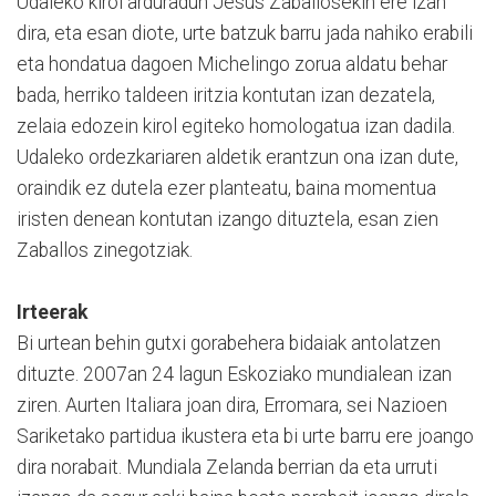
Udaleko kirol arduradun Jesus Zaballosekin ere izan
dira, eta esan diote, urte batzuk barru jada nahiko erabili
eta hondatua dagoen Michelingo zorua aldatu behar
bada, herriko taldeen iritzia kontutan izan dezatela,
zelaia edozein kirol egiteko homologatua izan dadila.
Udaleko ordezkariaren aldetik erantzun ona izan dute,
oraindik ez dutela ezer planteatu, baina momentua
iristen denean kontutan izango dituztela, esan zien
Zaballos zinegotziak.
Irteerak
Bi urtean behin gutxi gorabehera bidaiak antolatzen
dituzte. 2007an 24 lagun Eskoziako mundialean izan
ziren. Aurten Italiara joan dira, Erromara, sei Nazioen
Sariketako partidua ikustera eta bi urte barru ere joango
dira norabait. Mundiala Zelanda berrian da eta urruti