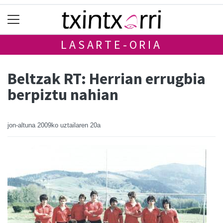
LASARTE-ORIA
Beltzak RT: Herrian errugbia
berpiztu nahian
jon-altuna
2009ko uztailaren 20a