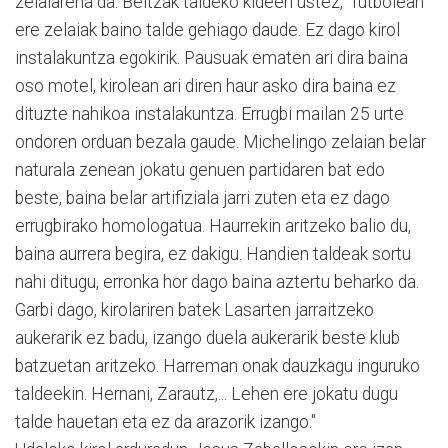
zelaiarena da. Beltzak taldeko kideen ustez, "futbolean
ere zelaiak baino talde gehiago daude. Ez dago kirol
instalakuntza egokirik. Pausuak ematen ari dira baina
oso motel, kirolean ari diren haur asko dira baina ez
dituzte nahikoa instalakuntza. Errugbi mailan 25 urte
ondoren orduan bezala gaude. Michelingo zelaian belar
naturala zenean jokatu genuen partidaren bat edo
beste, baina belar artifiziala jarri zuten eta ez dago
errugbirako homologatua. Haurrekin aritzeko balio du,
baina aurrera begira, ez dakigu. Handien taldeak sortu
nahi ditugu, erronka hor dago baina aztertu beharko da.
Garbi dago, kirolariren batek Lasarten jarraitzeko
aukerarik ez badu, izango duela aukerarik beste klub
batzuetan aritzeko. Harreman onak dauzkagu inguruko
taldeekin. Hernani, Zarautz,... Lehen ere jokatu dugu
talde hauetan eta ez da arazorik izango."