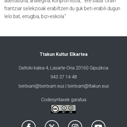
adeitasuna, ahalegina, konpromisoa,... ere bada. Orain
frantziar selekzioak erabiltzen du guk beti erabili dugun
lelo bat, errugbia, bizi-eskola.”
Ttakun Kultur Elkartea
Geltoki kalea 4, Lasarte-Oria 20160 Gipuzkoa
943 37 14 48
txintxarri@txintxarri.eus | txintxarri@ttakun.eus
Codesyntaxek garatua