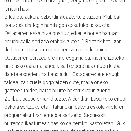
bidaiak antolatzeari utzi gabe, zergatik ez gaztetxoekin
lanean hasi.
Bildu eta aukera ezberdinak aztertu zituzten. Klub bat
sortzeak ahalegin handiagoa eskatuko lieke, eta,
Ostadarren eskaintza onartuz, elkarte honen barruan
errugbi saila sortzea erabaki zuten. ". Beltzak beti izan
du bere nortasuna, izaera berezia izan du, baina
Ostadarren sartzea ere interesgarria da, indarra izateko:
urte asko darama lanean, sail ezberdinak dituen kluba
da eta esperientzia handia du". Ostadarrek ere errugbi
taldea izan zuela gogoratzen dute, maila oneko
gazteen taldea, baina bi urte bakarrik iraun zuena.
Zenbait pausu eman dituzte, Aldundian Lasarteko errubi
eskola sortzeko eta Ttakunekin batera eskola kirolaren
programakuntzan errugbia sartzeko. Segur-aski,
hurrengo ikasturtean hasiko da herriko ikastoletan. "Guk