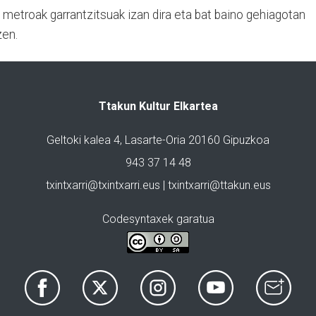
 metroak garrantzitsuak izan dira eta bat baino gehiagotan
zen.
Ttakun Kultur Elkartea
Geltoki kalea 4, Lasarte-Oria 20160 Gipuzkoa
943 37 14 48
txintxarri@txintxarri.eus | txintxarri@ttakun.eus
Codesyntaxek garatua