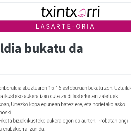
LASARTE-ORIA
ldia bukatu da
nboraldia abuztuaren 15-16 asteburuan bukatu zen. Uztaila
eta ikusteko aukera izan dute zaldi lasterketen zaletuek.
osoan, Urrezko kopa egunean batez ere, eta horietako asko
noski.
terketa biziak ikusteko aukera egon da aurten. Probatan ongi
 erabakiorra izan da.