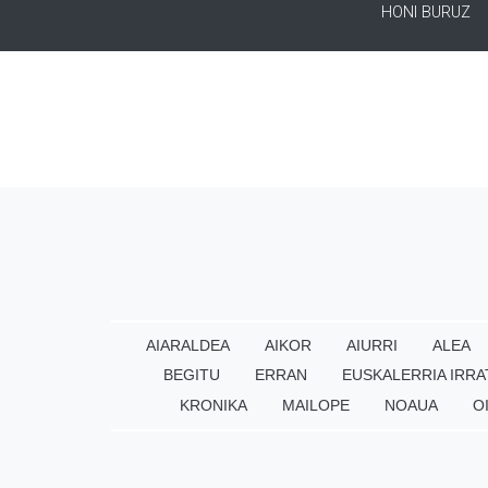
HONI BURUZ
AIARALDEA
AIKOR
AIURRI
ALEA
BEGITU
ERRAN
EUSKALERRIA IRRA
KRONIKA
MAILOPE
NOAUA
O