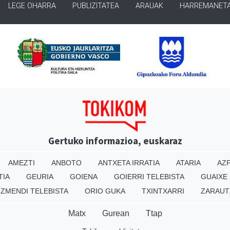
LEGE OHARRA
PUBLIZITATEA
ARAUAK
HARREMANET
Gertuko informazioa, euskaraz
AMEZTI
ANBOTO
ANTXETA IRRATIA
ATARIA
AZP
TIA
GEURIA
GOIENA
GOIERRI TELEBISTA
GUAIXE
IZMENDI TELEBISTA
ORIO GUKA
TXINTXARRI
ZARAUT
Matx
Gurean
Ttap