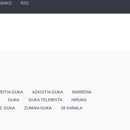
ARAKO
RSS
EITIA GUKA
AZKOITIA GUKA
BARRENA
GUKA
GUKA TELEBISTA
HIRUKA
Z GUKA
ZUMAIA GUKA
28 KANALA