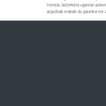
Honela, lasterketa ugaritan azken
argazkiak erabaki du garailea nor 