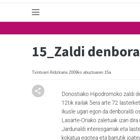
15_Zaldi denbora
Txintxarri Aldizkaria
2009ko abuztuaren 15a
Donostiako Hipodromoko zaldi de
12tik irailak 5era arte 72 lasterk
Ikusle ugari egon da denboraldi 
Lasarte-Oriako zaletuak izan dira 
Jardunaldi interesgarriak eta las
kokatua egotea eta barrutik joatea